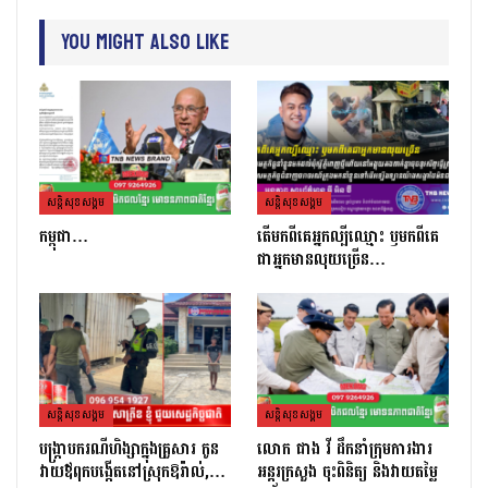
You Might Also Like
សន្តិសុខសង្គម
សន្តិសុខសង្គម
កម្ពុជា…
តេីមកពីគេអ្នកល្បីឈ្មោះ​ ឫមកពីគេ
ជាអ្នកមានលុយច្រេីន​…
សន្តិសុខសង្គម
សន្តិសុខសង្គម
បង្ក្រាបករណីហិង្សាក្នុងគ្រួសារ កូន
លោក ផាង វី ដឹកនាំក្រុមការងារ
វាយឪពុកបង្កើតនៅស្រុកឱរ៉ាល់,…
អន្តរក្រសួង ចុះពិនិត្យ និងវាយតម្លៃ