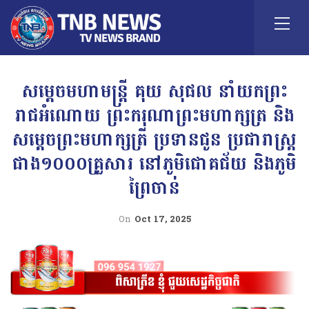
សម្តេចមហាមន្ត្រី គុយ សុផល នាំយកព្រះ
រាជអំណោយ ព្រះករុណាព្រះមហាក្សត្រ និង
សម្តេចព្រះមហាក្សត្រី ប្រទានជូន ប្រជារាស្រ្ត
ជាង១០០០គ្រួសារ នៅភូមិជោគជ័យ និងភូមិ
ព្រៃចាន់
On
Oct 17, 2025