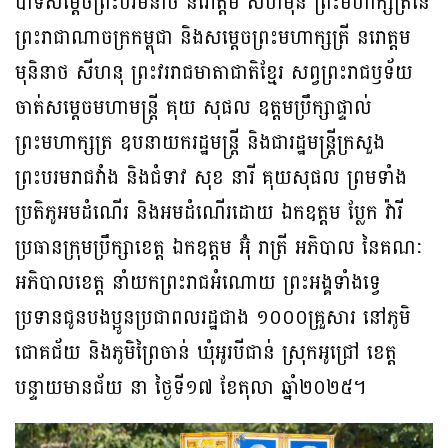
បាទសម្ដេចព្រះបរមនាថ នរោត្តម សីហមុនី ព្រះមហាក្សត្រនៃ
ព្រះរាជាណាចក្រកម្ពុជា និងសម្ដេចព្រះមហាក្សត្រី នរោត្ដម
មុនិនាថ សីហនុ ព្រះវររាជមាតាជាតិខ្មែរ សព្វព្រះរាជឫទ័យ
ចាត់សម្តេចមហាមន្ត្រី គុយ សុផល ឧត្តមប្រឹក្សាផ្ទាល់
ព្រះមហាក្សត្រ ឧបនាយករដ្ឋមន្ត្រី និងជារដ្ឋមន្ត្រីក្រសួង
ព្រះបរមរាជវាំង និងជំទាវ សុខ នារី គុយសុផល ព្រមទាំង
ប្រតិភូអមដំណេីរ និងអមដំណើរដោយ ឯកឧត្ដម ប្លែក វ៉ារី
ប្រធានក្រុមប្រឹក្សាខេត្ត ឯកឧត្ដម អ៊ុំ រាត្រី អភិបាល នៃគណៈ
អភិបាលខេត្ត នាំយកព្រះរាជអំណោយ ព្រះអង្គទាំងទ្វេ
ប្រទានជូនបងប្អូនប្រជាពលរដ្ឋជាង ១០០០គ្រួសារ នៅភូមិ
ជោគជ័យ និងភូមិព្រៃចាន់ ឃុំអូរបីជាន់ ស្រុកអូជ្រៅ ខេត្ត
បន្ទាយមានជ័យ នា ថ្ងៃទី១៧ ខែតុលា ឆ្នាំ២០២៥។