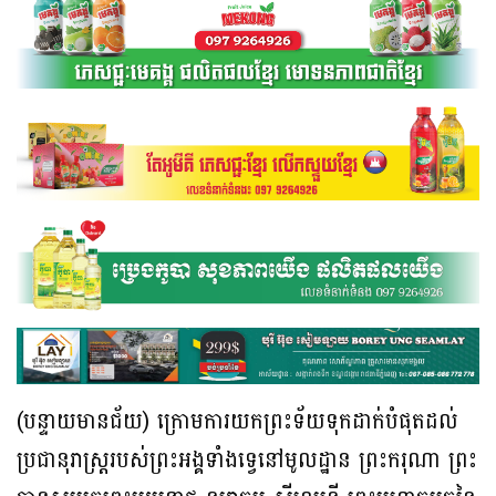
(បន្ទាយមានជ័យ) ក្រោមការយកព្រះទ័យទុកដាក់បំផុតដល់
ប្រជានុរាស្រ្តរបស់ព្រះអង្គទាំងទ្វេនៅមូលដ្ឋាន ព្រះករុណា ព្រះ