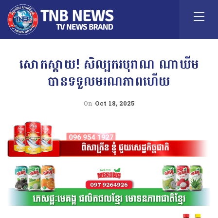
សោកស្ដាយ! សិល្បករបុរាណ ណាឃីម
បានទទួលមរណភាពហើយ
On
Oct 18, 2025