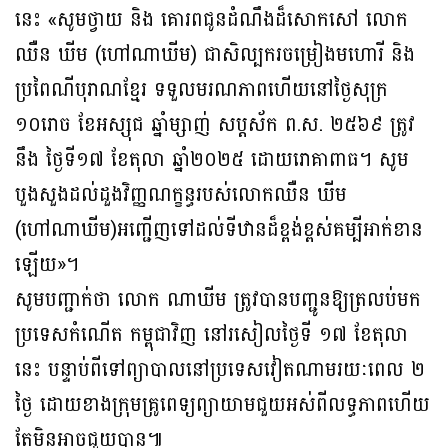
នេះ «សូមថ្វាយ និង គោរពជូនដំណឹងដ៏សោកសៅ លោក
ឈឺន ឃីម (ហៅណាឃីម) ជាសិល្បករចម្រៀងមហោរី និង
ប្រពៃណីបុរាណខ្មែរ ទទួលមរណភាពហើយនៅថ្ងៃសុក្រ
១០រោច ខែអស្សុជ ឆ្នាំម្សាញ់ សប្តស័ក ព.ស. ២៥៦៩ ត្រូវ
នឹង ថ្ងៃទី១៧ ខែតុលា ឆ្នាំ២០២៥ ដោយរោគាពាធ។ សូម
បួងសួងដល់ដួងវិញ្ញណក្ខន្ធរបស់លោកឈឺន ឃីម
(ហៅណាឃីម)អញ្ជើញទៅដល់ទីឋានដ៏ខ្ពង់ខ្ពស់គម្បីអាក់ខាន
ឡើយ»។
សូមបញ្ជាក់ថា លោក ណាឃីម ត្រូវបានបញ្ជូនឱ្យត្រលប់មក
ប្រទេសកំណើត កម្ពុជាវិញ នៅរសៀលថ្ងៃទី ១៧ ខែតុលា
នេះ បន្ទាប់ពីទៅព្យាបាលនៅប្រទេសវៀតណាមរយៈពេល ២
ថ្ងៃ ដោយខាងក្រុមគ្រូពេទ្យព្យាយាមជួយអស់ពីលទ្ធភាពហើយ
តែមិនអាចជួយបាន៕