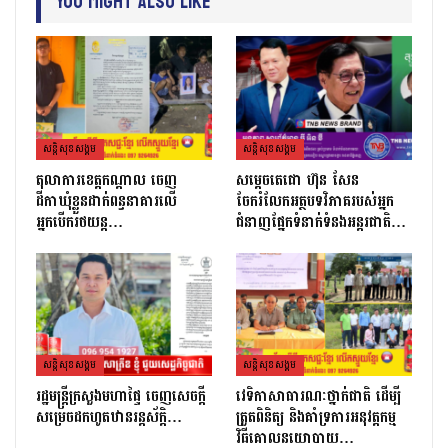
You Might Also Like
សន្តិសុខសង្គម
សន្តិសុខសង្គម
តុលាការខេត្តកណ្ដាល ចេញ
សម្តេចតេជោ ហ៊ុន សែន
ដីកាឃុំខ្លួនដាក់ពន្ធនាគារលើ
ចែករំលែកអត្ថបទវិភាគរបស់អ្នក
អ្នកបើករថយន្ត…
ជំនាញផ្នែកទំនាក់ទំនងអន្តរជាតិ…
សន្តិសុខសង្គម
សន្តិសុខសង្គម
រដ្ឋមន្ដ្រីក្រសួងមហាផ្ទៃ ចេញសេចក្តី
វេទិកាសាធារណៈថ្នាក់ជាតិ ដើម្បី
សម្រេចដកហូតឋានរន្តស័ក្តិ…
ត្រួតពិនិត្យ និងគាំទ្រការអនុវត្តកម្ម
វិធីគោលនយោបាយ…