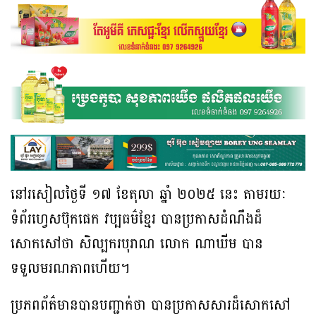
នៅរសៀលថ្ងៃទី ១៧ ខែតុលា ឆ្នាំ ២០២៥ នេះ តាមរយៈ
ទំព័រហ្វេសប៊ុកផេក វប្បធម៌ខ្មែរ បានប្រកាសដំណឹងដ៏
សោកសៅថា សិល្បករបុរាណ លោក ណាឃីម បាន
ទទួលមរណភាពហើយ។
ប្រភពព័ត៌មានបានបញ្ជាក់ថា បានប្រកាសសារដ៏សោកសៅ