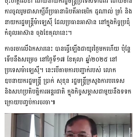
ចុះហត្ថលេខា ដោយនាយករដ្ឋមន្រ្តីប្រទេសទាំងពីរ ដោយមាន
ការចូលរួមជាសាក្សីពីប្រធានាធិបតីអាមេរិក ដូណាល់ ត្រាំ និង
នាយករដ្ឋមន្រ្តីម៉ាឡេស៊ី ដែលប្រធានអាស៊ាន នៅក្នុងកិច្ចប្រជុំ
កំពូលអាស៊ាន ចុងខែតុលានេះ។
កាចរចាលើឯកសារនេះ បានធ្វើឡើងជាយូរថ្ងៃមកហើយ ប៉ុន្តែ
ទើបនឹងសម្រេច នៅថ្ងៃទី១៧ ខែតុលា ឆ្នាំ២០២៥ នៅ
ប្រទេសម៉ាឡេស៊ី។ នេះបើតាមការបញ្ជាក់របស់ លោក
ឧបនាយករដ្ឋមន្រ្តី ប្រាក់ សុខុន រដ្ឋមន្រ្តីក្រសួងការបរទេស
និងសហប្រតិបត្តិការអន្តរជាតិ ក្នុងកិច្ចសម្ភាសជាមួយនឹងទទក
ក្រោយបញ្ចប់ការចរចា៕