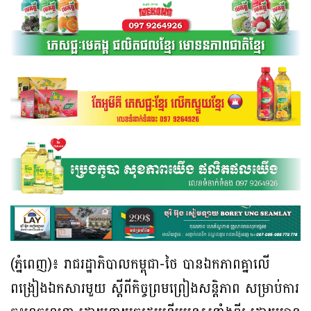
(ភ្នំពេញ)៖ រាជរដ្ឋាភិបាលកម្ពុជា-ថៃ បានឯកភាពគ្នាលើ
ពង្រៀងឯកសារមួយ ស្តីពីកិច្ចព្រមព្រៀងសន្តិភាព សម្រាប់ការ