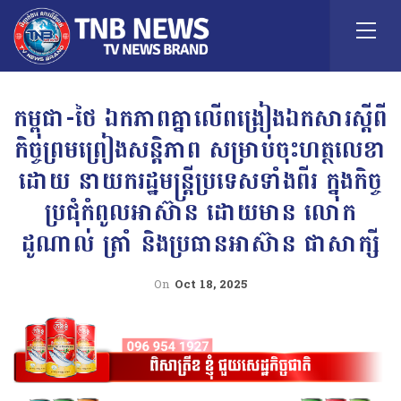
កម្ពុជា-ថៃ ឯកភាពគ្នាលើពង្រៀងឯកសារស្តីពី
កិច្ចព្រមព្រៀងសន្តិភាព សម្រាប់ចុះហត្ថលេខា
ដោយ នាយករដ្ឋមន្រ្តីប្រទេសទាំងពីរ ក្នុងកិច្ច
ប្រជុំកំពូលអាស៊ាន ដោយមាន លោក
ដូណាល់ ត្រាំ និងប្រធានអាស៊ាន ជាសាក្សី
On
Oct 18, 2025