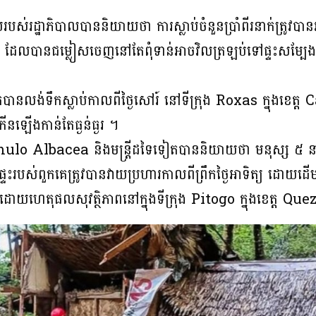
ាយរបស់រដ្ឋាភិបាលបាននិយាយថា ការស្លាប់ចំនួនប្រាំពីរនាក់ត្រូវប
 ដែលបានជម្លៀសចេញនៅតែពុំទាន់អាចវិលត្រឡប់ទៅផ្ទះសម្ប
្នាក់បានលង់ទឹកស្លាប់កាលពីថ្ងៃសៅរ៍ នៅទីក្រុង Roxas ក្នុងខេ
កើនឡើងកាន់តែធ្ងន់ធ្ងរ ។
o Albacea និងមន្ត្រីដទៃទៀតបាននិយាយថា មនុស្ស ៥ នាក់ រ
របស់ពួកគេត្រូវបានវាយប្រហារកាលពីព្រឹកថ្ងៃអាទិត្យ ដោយដើ
ំ ដោយហេតុផលសុវត្ថិភាពនៅក្នុងទីក្រុង Pitogo ក្នុងខេត្ត 