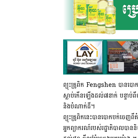
ព្យុះត្រូពិក Fengshen បានបោក
ស្លាប់កើនឡើងដល់៧នាក់ បន្ទាប់
និងបំណាក់ដី។
ព្យុះត្រូពិកនេះបានបោកបក់ចេញពីត
អ្នកព្យាករណ៍របស់រដ្ឋាភិបាលបាននិ