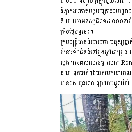
ដល់៨០ គីឡូម៉ែត្រក្នុងមួយម៉ោង ។
ទីភ្នាក់ងារកាត់បន្ថយគ្រោះមហន្តរ
និយាយថាមនុស្សជិត១៤.០០០នាក់
ត្រឹមថ្ងៃចន្ទនេះ។
ក្រុមមន្ត្រីបាននិយាយថា មនុស្សម
ជំនោរទឹកជំនន់នៅក្នុងភូមិជាច្រើន 
ស្នងការនគរបាលខេត្ត លោក Romul
ខណៈពួកគេកំពុងដេកលក់នៅពេលផ្ទះ
បានដុត មុនពេលព្យាយាមផ្តួលរំល