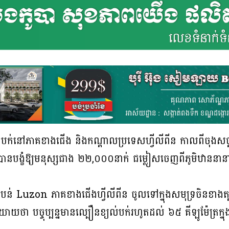
បក់នៅភាគខាងជើង និងកណ្តាលប្រទេសហ្វីលីពីន កាលពីចុងសប្
ពីបានបង្ខំឱ្យមនុស្សជាង ២២,០០០នាក់ ជម្លៀសចេញពីភូមិឋាន
ំបន់ Luzon ភាគខាងជើងហ្វីលីពីន ចូលទៅក្នុងសមុទ្រចិនខាងត្បូង
យាយថា បច្ចុប្បន្នមានល្បឿនខ្យល់បក់រហូតដល់ ៦៥ គីឡូម៉ែត្រក្ន