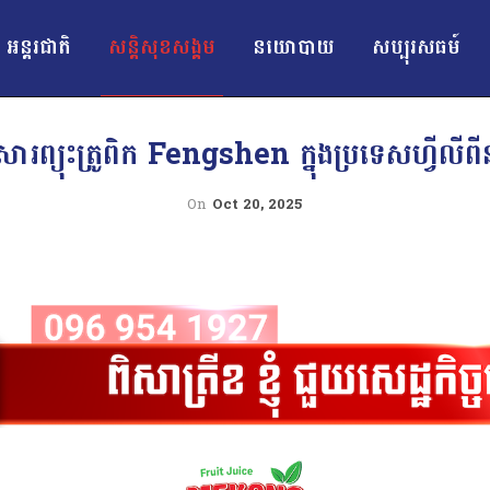
អន្ដរជាតិ
សន្តិសុខសង្គម
នយោបាយ
សប្បុរសធម៍
សារព្យុះត្រូពិក Fengshen ក្នុងប្រទេសហ្វីល
On
Oct 20, 2025