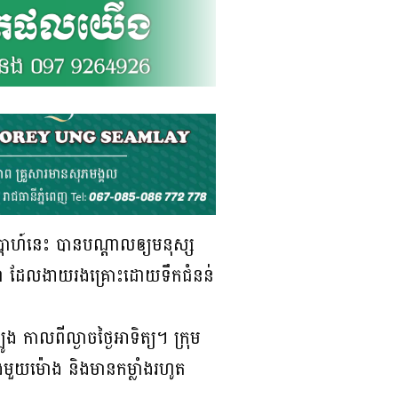
តាហ៍នេះ បានបណ្ដាលឲ្យមនុស្ស
នានា ដែលងាយរងគ្រោះដោយទឹកជំនន់
 កាលពីល្ងាចថ្ងៃអាទិត្យ។ ក្រុម
ុងមួយម៉ោង និងមានកម្លាំងរហូត