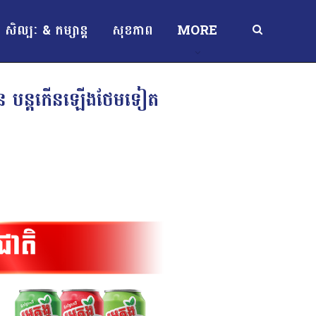
សិល្បៈ & កម្សាន្ត
សុខភាព
MORE
ីពីន បន្តកើនឡើងថែមទៀត