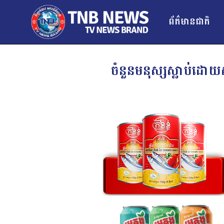
ព័ត៌មានជាតិ
ចំនួនមនុស្សស្លាប់ដោយ