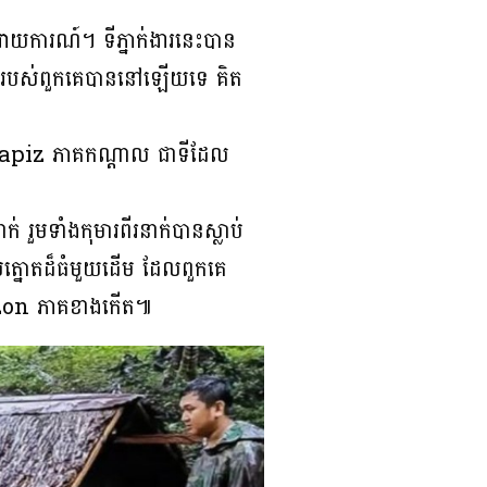
ានរាយការណ៍។ ទីភ្នាក់ងារនេះបាន
ែងរបស់ពួកគេបាននៅឡើយទេ គិត
ត្ត Capiz ភាគកណ្តាល ជាទីដែល
ួមទាំងកុមារពីរនាក់បានស្លាប់
មត្នោតដ៏ធំមួយដើម ដែលពួកគេ
Quezon ភាគខាងកើត៕