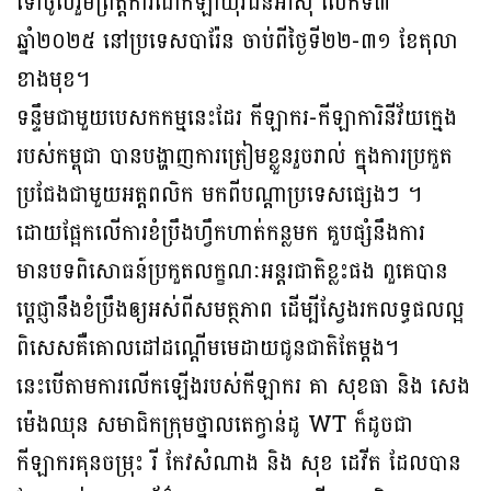
ទៅចូលរួមព្រឹត្តិការណ៍កីឡាយុវជនអាស៊ី លើកទី៣
ឆ្នាំ២០២៥ នៅប្រទេសបារ៉ែន ចាប់ពីថ្ងៃទី២២-៣១ ខែតុលា
ខាងមុខ។
ទន្ទឹមជាមួយបេសកកម្មនេះដែរ កីឡាករ-កីឡាការិនីវ័យក្មេង
របស់កម្ពុជា បានបង្ហាញការត្រៀមខ្លួនរួចរាល់ ក្នុងការប្រកួត
ប្រជែងជាមួយអត្តពលិក មកពីបណ្ដាប្រទេសផ្សេងៗ ។
ដោយផ្អែកលើការខំប្រឹងហ្វឹកហាត់កន្លមក គួបផ្សំនឹងការ
មានបទពិសោធន៍ប្រកួតលក្ខណៈអន្ដរជាតិខ្លះផង ពួគេបាន
ប្ដេជ្ញានឹងខំប្រឹងឲ្យអស់ពីសមត្ថភាព ដើម្បីស្វែងរកលទ្ធផលល្អ
ពិសេសគឺគោលដៅដណ្ដើមមេដាយជូនជាតិតែម្ដង។
នេះបើតាមការលើកឡើងរបស់កីឡាករ គា សុខធា និង សេង
ម៉េងឈុន សមាជិកក្រុមថ្នាលតេក្វាន់ដូ WT ក៏ដូចជា
កីឡាករគុនចម្រុះ រី កែវសំណាង និង សុខ ដេវីត ដែលបាន