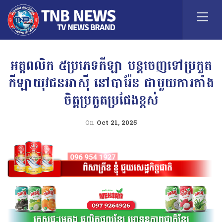
អត្តពលិក ៥ប្រភេទកីឡា បន្ដចេញទៅប្រកួត
កីឡាយុវជនអាស៊ី នៅបារ៉ែន ជាមួយការតាំង
ចិត្ដប្រកួតប្រជែងខ្ពស់
On
Oct 21, 2025