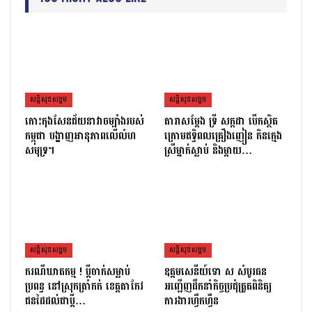
សន្តិសុខសង្គម
សន្តិសុខសង្គម
កោះកុងសែនជ័យនាវាចម្បាំងរបស់
តារាសម្ដែង ទ្រី សក្កដា បើកស្ថិត
កម្ពុជា បង្ហាញអានុភាពលើលំហ
ក្រោមឥទ្ធិពលគ្រឿងញៀន កិនក្មេង
សមុទ្រ។
ស្រីម្នាក់ស្លាប់ និងម្ដាយ…
សន្តិសុខសង្គម
សន្តិសុខសង្គម
ករណីឃាតកម្ម ! ប្ដីចាក់សម្លាប់
ឧត្តមសេនីយ៍ទោ ស សំបូរធន
ប្រពន្ធ នៅស្រុកត្រាំកក់ ខេត្តតាកែវ
អញ្ជើញដឹកនាំកិច្ចប្រជុំត្រួតពិនិត្យ​
ជនដៃដល់ជាប្ដី…
ការងារហ្វឹកហ្វឺន