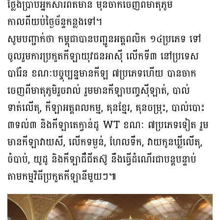
ថ្លែងប្រាប់អ្នកសារព័ត៌មាន មុនចាកចេញពីមាតុភូមិ
កាលពីយប់ថ្ងៃច័ន្ទកន្លងទៅ។
សូមបញ្ជាក់ថា កម្ពុជាបានបញ្ជូនអត្តពលិក ១៤ប្រភេទ ទៅ
ចូលរួមការប្រកួតកីឡាយុវជនអាស៊ី លើកទី៣ នៅប្រទេស
បារ៉ែន ខណៈបច្ចុប្បន្នមានកីឡ ៧ប្រភេទហើយ បានចាក
ចេញពីមាតុភូមិរួចរាល់ រួមមានកីឡាបញ្ចស៊ីឡាត់, បាល់
ទាត់លើតុ, កីឡាអត្តពលកម្ម, គុនខ្មែរ, គុនចម្រុះ, បាល់បោះ
៣ទល់៣ និងកីឡាតេក្វាន់ដូ WT ខណៈ ៧ប្រភេទទៀត រួម
មានកីឡាវាយសី, លើកទម្ងន់, ហែលទឹក, វាយកូនឃ្លីលើតុ,
ចំបាប់, យូដូ និងកីឡាជឺជីតស៊ូ នឹងធ្វើដំណើរជាបន្ដបន្ទាប់
តាមកម្មវិធីប្រកួតកីឡានីមួយៗ៕