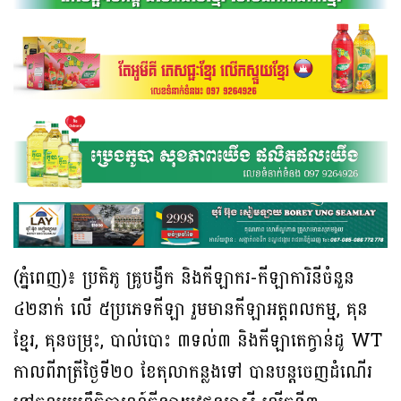
(ភ្នំពេញ)៖ ប្រតិភូ គ្រូបង្វឹក និងកីឡាករ-កីឡាការិនីចំនួន
៤២នាក់ លើ ៥ប្រភេទកីឡា រួមមានកីឡាអត្តពលកម្ម, គុន
ខ្មែរ, គុនចម្រុះ, បាល់បោះ ៣ទល់៣ និងកីឡាតេក្វាន់ដូ WT
កាលពីរាត្រីថ្ងៃទី២០ ខែតុលាកន្លងទៅ បានបន្ដចេញដំណើរ