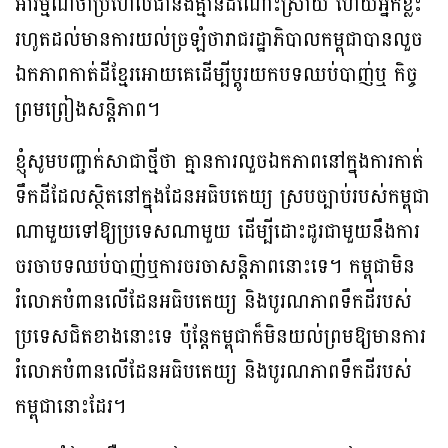
អារម្មណ៍ថាប្រហែលជានឹងគ្មានដំណោះស្រាយ ហើយអ្នកខ្លះ
រហូតដល់មានការយល់ច្រឡំថារាជរដ្ឋាភិបាលកម្ពុជាបានលួច
ឯកភាពកាត់ដីខ្មែរអោយគេដើម្បីប្ដូរយកបទឈប់បាញ់ឬ កិច្ច
ព្រមព្រៀងសន្តិភាព។
ខ្ញុំសូមបញ្ជាក់សាជាថ្មីថា គ្មានការលួចឯកភាពនៅក្នុងការកាត់
ទឹកដីដែលស្ថិតនៅក្នុងដែនអធិបតេយ្យ ស្របច្បាប់របស់កម្ពុជា
ណាមួយទៅឱ្យប្រទេសណាមួយ ដើម្បីដោះដូរជាមួយនឹងការ
ចរចាបទឈប់បាញ់ឬការចរចាសន្តិភាពនោះទេ។ កម្ពុជាមិន
រំលោភបំពានលើដែនអធិបតេយ្យ និងបូរណភាពទឹកដីរបស់
ប្រទេសជិតខាងនោះទេ ប៉ុន្តែកម្ពុជាក៏មិនយល់ព្រមឱ្យមានការ
រំលោភបំពានលើដែនអធិបតេយ្យ និងបូរណភាពទឹកដីរបស់
កម្ពុជានោះដែរ។