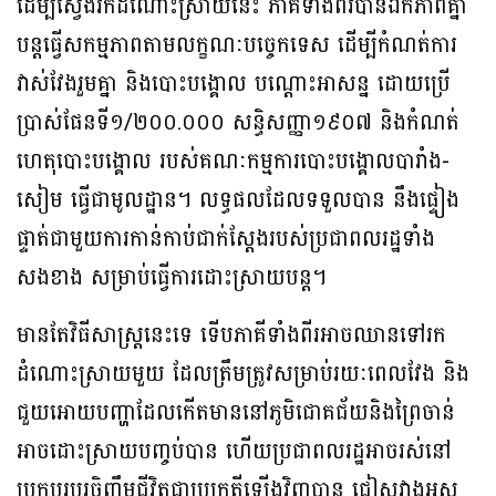
ដើម្បីស្វែងរកដំណោះស្រាយនេះ ភាគីទាំងពីរបានឯកភាពគ្នា
បន្តធ្វើសកម្មភាពតាមលក្ខណៈបច្ចេកទេស ដើម្បីកំណត់ការ
វាស់វែងរួមគ្នា និងបោះបង្គោល បណ្ដោះអាសន្ន ដោយប្រើ
ប្រាស់ផែនទី១/២០០.០០០ សន្ធិសញ្ញា១៩០៧ និងកំណត់
ហេតុបោះបង្គោល របស់គណៈកម្មការបោះបង្គោលបារាំង-
សៀម ធ្វើជាមូលដ្ឋាន។ លទ្ធផលដែលទទួលបាន នឹងផ្ទៀង
ផ្ទាត់ជាមួយការកាន់កាប់ជាក់ស្ដែងរបស់ប្រជាពលរដ្ឋទាំង
សងខាង សម្រាប់ធ្វើការដោះស្រាយបន្ត។
មានតែវិធីសាស្ត្រនេះទេ ទើបភាគីទាំងពីរអាចឈានទៅរក
ដំណោះស្រាយមួយ ដែលត្រឹមត្រូវសម្រាប់រយៈពេលវែង និង
ជួយអោយបញ្ហាដែលកើតមាននៅភូមិជោគជ័យនិងព្រៃចាន់
អាចដោះស្រាយបញ្ចប់បាន ហើយប្រជាពលរដ្ឋអាចរស់នៅ
ប្រកបរបរចិញ្ចឹមជីវិតជាប្រក្រតីឡើងវិញបាន ជៀសវាងអូស