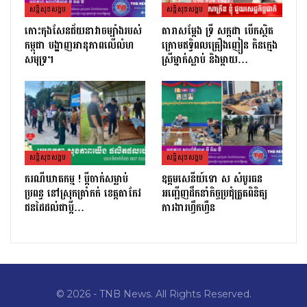
សន្តិសុខសង្គម
សន្តិសុខសង្គម
កោះកុងសែនជ័យនាវាចម្បាំងរបស់
តារាសម្ដែង ទ្រី សក្កដា បើកស្ថិត
កម្ពុជា បង្ហាញអានុភាពលើលំហ
ក្រោមឥទ្ធិពលគ្រឿងញៀន កិនក្មេង
សមុទ្រ។
ស្រីម្នាក់ស្លាប់ និងម្ដាយ…
សន្តិសុខសង្គម
សន្តិសុខសង្គម
ករណីឃាតកម្ម ! ប្ដីចាក់សម្លាប់
ឧត្តមសេនីយ៍ទោ ស សំបូរធន
ប្រពន្ធ នៅស្រុកត្រាំកក់ ខេត្តតាកែវ
អញ្ជើញដឹកនាំកិច្ចប្រជុំត្រួតពិនិត្យ​
ជនដៃដល់ជាប្ដី…
ការងារហ្វឹកហ្វឺន
© 2026 - TNB News. All Rights Reserved.