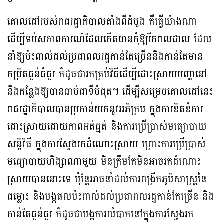
គោលដៅរបស់រាជរដ្ឋាភិបាលតាំងពីដំបូង គឺធ្វើយ៉ាងណា
ដើម្បីទប់សភាពការណ៍ដែលកើតមានកុំឱ្យរីករាលដាល ដែល
នាំឱ្យប៉ះពាល់ដល់ប្រជាពលរដ្ឋកាន់តែច្រើននិងកាន់តែមាន
កម្រិតធ្ងន់ធំធ្ងរ ក៏ដូចជារកគ្រប់វិធីដើម្បីដោះស្រាយបញ្ហានៅ
នឹងកន្លែងឱ្យបានឆាប់ជាទីបំផុត។ ដើម្បីសម្រេចគោលដៅនេះ
រាជរដ្ឋាភិបាលបានប្រកាន់យកនូវអភិក្រម ក្នុងការខិតខំការ
ដោះស្រាយដោយភាពអត់ធ្មត់ និងការប្រើប្រាស់មធ្យោបាយ
សន្តិវិធី ក្នុងការស្វែងរកដំណោះស្រាយ ព្រោះការប្រើប្រាស់
មធ្យោបាយហិង្សាណាមួយ មិនត្រឹមតែមិនអាចរកដំណោះ
ស្រាយបាននោះទេ ប៉ុន្តែអាចនាំដល់ការពង្រីកភូមិសាស្ត្រនៃ
ជម្លោះ និងបង្កផលប៉ះពាល់ដល់ប្រជាពលរដ្ឋកាន់តែច្រើន និង
កាន់តែធ្ងន់ធ្ងរ ក៏ដូចជាបង្កការលំបាកនៅក្នុងការស្វែងរក