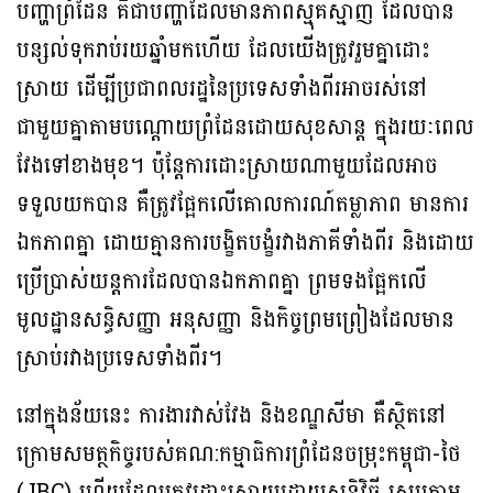
បញ្ហាព្រំដែន គឺជាបញ្ហាដែលមានភាពស្មុគស្មាញ ដែលបាន
បន្សល់ទុករាប់រយឆ្នាំមកហើយ ដែលយើងត្រូវរួមគ្នាដោះ
ស្រាយ ដើម្បីប្រជាពលរដ្ឋនៃប្រទេសទាំងពីរអាចរស់នៅ
ជាមួយគ្នាតាមបណ្ដោយព្រំដែនដោយសុខសាន្ត ក្នុងរយៈពេល
វែងទៅខាងមុខ។ ប៉ុន្តែការដោះស្រាយណាមួយដែលអាច
ទទួលយកបាន គឺត្រូវផ្អែកលើគោលការណ៍តម្លាភាព មានការ
ឯកភាពគ្នា ដោយគ្មានការបង្ខិតបង្ខំរវាងភាគីទាំងពីរ និងដោយ
ប្រើប្រាស់យន្តការដែលបានឯកភាពគ្នា ព្រមទងផ្អែកលើ
មូលដ្ឋានសន្ធិសញ្ញា អនុសញ្ញា និងកិច្ចព្រមព្រៀងដែលមាន
ស្រាប់រវាងប្រទេសទាំងពីរ។
នៅក្នុងន័យនេះ ការងារវាស់វែង និងខណ្ឌសីមា គឺស្ថិតនៅ
ក្រោមសមត្ថកិច្ចរបស់គណ:កម្មាធិការព្រំដែនចម្រុះកម្ពុជា-ថៃ