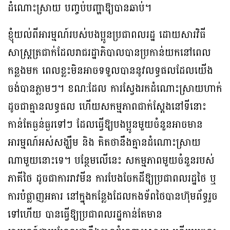
ដំណោះស្រាយ បញ្ចប់បញ្ហាឱ្យបានឆាប់។
ខ្ញុំយល់ពីអារម្មណ៍របស់បងប្អូនប្រជាពលរដ្ឋ ដោយសារវិធី
សាស្ត្រត្រជាក់ដែលរាជរដ្ឋាភិបាលបានប្រកាន់យកនៅពេល
កន្លងមក ពេលខ្លះមិនអាចទទួលបាននូវលទ្ធផលដែលយើង
ចង់បានភ្លាមៗ។ ខណ:ដែល ការស្វែងរកដំណោះស្រាយហាក់
ដូចជាគ្មានលទ្ធផល ហើយសកម្មភាពជាក់ស្តែងនៅទីនោះ
កាន់តែធ្ងន់ធ្ងរទៅៗ ដែលធ្វើឱ្យបងប្អូនមួយចំនួនអាចមាន
អារម្មណ៍អស់សង្ឃឹម និង គិតថានឹងគ្មានដំណោះស្រាយ
ណាមួយនោះទេ។ បន្ថែមលើនេះ សកម្មភាពមួយចំនួនរបស់
ភាគីថៃ ដូចជាការរាវមីន ការបែងចែកដីឱ្យប្រជាពលរដ្ឋថៃ ឬ
ការបំផ្លាញអគារ នៅក្នុងកន្លែងដែលកងទ័ពថៃបានហ៊ុមព័ទ្ធរួច
ទៅហើយ បានធ្វើឱ្យប្រជាពលរដ្ឋកាន់តែមាន