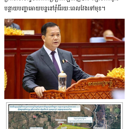
បន្លាយបញ្ហាអោយបន្តនៅរ៉ាំរ៉ៃរយៈពេលវែងទៅមុខ។