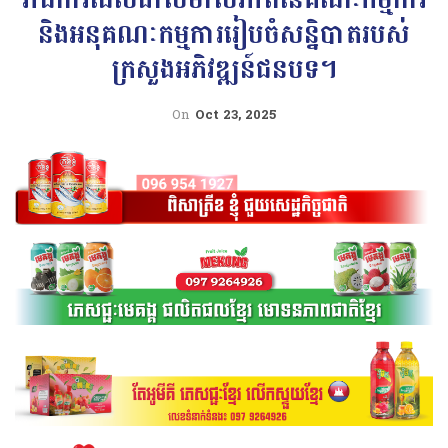
និងអនុគណៈកម្មការរៀបចំសន្និបាតរបស់
ក្រសួងអភិវឌ្ឍន៍ជនបទ។
On
Oct 23, 2025