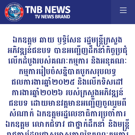
ឯកឧត្តម ឆាយ ឫទ្ធិសែន រដ្ឋមន្ដ្រីក្រសួង
អភិវឌ្ឍន៍ជនបទ បានអញ្ជើញដឹកនាំកិច្ចប្រជុំ
លើកដំបូងរបស់គណៈកម្មការ និងអនុគណៈ
កម្មការរៀបចំសន្និបាតបូកសរុបលទ្ធ
ផលការងារឆ្នាំ២០២៥ និងលើកទិសដៅ
ការងារឆ្នាំ២០២៦ របស់ក្រសួងអភិវឌ្ឍន៍
ជនបទ ដោយមានវត្តមានអញ្ជើញចូលរួមពី
សំណាក់ ឯកឧត្តមរដ្ឋលេខាធិការប្រចាំការ
ឯកឧត្តម លោកជំទាវ ជាថ្នាក់ដឹកនាំ និងមន្ដ្រី
រាជការដែលជាសមាសភាពនៃគណៈកម្មការ