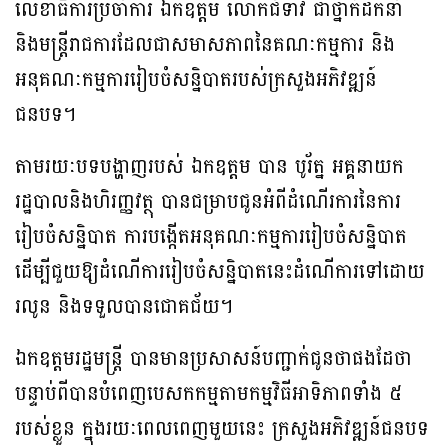
លេខាធិការប្រចាំការ ឯកឧត្តម លោកជំទាវ ជាថ្នាក់ដឹកនាំ
និងមន្ដ្រីរាជការដែលជាសមាសភាពនៃគណៈកម្មការ និង
អនុគណៈកម្មការរៀបចំសន្និបាតរបស់ក្រសួងអភិវឌ្ឍន៍
ជនបទ។
តាមរយៈបទបង្ហាញរបស់ ឯកឧត្តម បាន បូរ័ត្ន អគ្គនាយក
រដ្ឋបាលនិងហិរញ្ញវត្ថុ បានជម្រាបជូនអំពីដំណើរការនៃការ
រៀបចំសន្និបាត ការបង្កើតអនុគណៈកម្មការរៀបចំសន្និបាត
ដើម្បីជួយឱ្យដំណើការរៀបចំសន្និបាតនេះដំណើការទៅដោយ
រលូន និងទទួលបានជោគជ័យ។
ឯកឧត្តមរដ្ឋមន្ដ្រី បានមានប្រសាសន៍បញ្ជាក់ជូនថាផងដែថា
បន្ទាប់ពីបានបំពេញបេសកកម្មតាមកម្មវិធីអាទិភាពទាំង ៥
របស់ខ្លួន ក្នុងរយៈពេលពេញមួយនេះ ក្រសួងអភិវឌ្ឍន៍ជនបទ