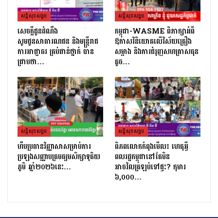
សន្តិសុខសង្គម
សន្តិសុខសង្គម
សេចក្ដីជូនដំណឹង
កម្ពុជា-WASME ពិភាក្សាអំពី
សូមជូនសាធារណជន និងមន្ត្រីរាជ
ឱកាសវិនិយោគលើវិស័យគ្រឿង
ការអាជ្ញាធរ គ្រប់ជាន់ថ្នាក់ បាន
សម្អាង និងការជំរុញសហគ្រាសធុន
ជ្រាបថា…
តូច…
សន្តិសុខសង្គម
សន្តិសុខសង្គម
ហឹបប្រធានវិញ្ញាសាសម្រាប់ការ
ពិភពលោកកំពុងមើល៖ ហេតុអ្វី
ប្រឡងសញ្ញាបត្រ​មធ្យមសិក្សាទុតិយ
ពលរដ្ឋកម្ពុជានៅតែមិន
ភូមិ ឆ្នាំ២០២៦នេះ…
អាចវិលត្រឡប់ទៅផ្ទះ? កុមារ
៦,០០០…