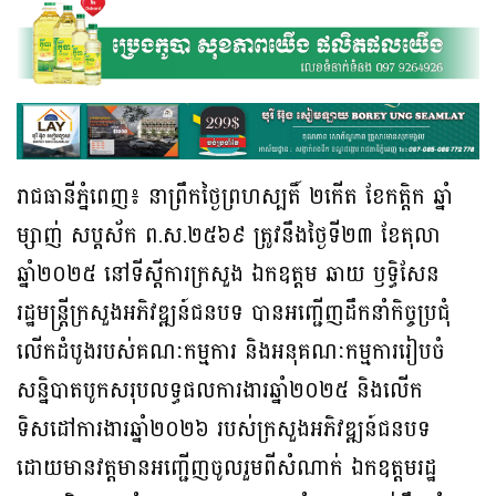
រាជធានីភ្នំពេញ៖ នាព្រឹកថ្ងៃព្រហស្បតិ៍ ២កើត ខែកត្តិក ឆ្នាំ
ម្សាញ់ សប្ដស័ក ព.ស.២៥៦៩ ត្រូវនឹងថ្ងៃទី២៣ ខែតុលា
ឆ្នាំ២០២៥ នៅទីស្ដីការក្រសួង ឯកឧត្តម ឆាយ ឫទ្ធិសែន
រដ្ឋមន្ដ្រីក្រសួងអភិវឌ្ឍន៍ជនបទ បានអញ្ជើញដឹកនាំកិច្ចប្រជុំ
លើកដំបូងរបស់គណៈកម្មការ និងអនុគណៈកម្មការរៀបចំ
សន្និបាតបូកសរុបលទ្ធផលការងារឆ្នាំ២០២៥ និងលើក
ទិសដៅការងារឆ្នាំ២០២៦ របស់ក្រសួងអភិវឌ្ឍន៍ជនបទ
ដោយមានវត្តមានអញ្ជើញចូលរួមពីសំណាក់ ឯកឧត្តមរដ្ឋ