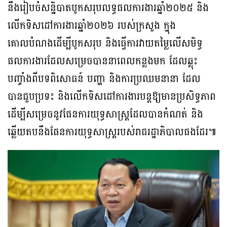
នឹងរៀបចំសន្និបាតបូកសរុបលទ្ធផលការងារឆ្នាំ២០២៥ និង
លើកទិសដៅការងារឆ្នាំ២០២៦ របស់ក្រសួង ក្នុង
គោលបំណងដើម្បីបូកសរុប និងធ្វើការវាយតម្លៃលើសមិទ្ធ
ផលការងារដែលសម្រេចបាននាពេលកន្លងមក ដែលឆ្លុះ
បញ្ចាំងពីបទពិសោធន៍ បញ្ហា និងការប្រឈមនានា ដែល
បានជួបប្រទះ និងលើកទិសដៅការងារបន្ដឱ្យមានប្រសិទ្ធភាព
ដើម្បីសម្រេចនូវផែនការយុទ្ធសាស្ដ្រដែលបានកំណត់ និង
ឆ្លើយតបនឹងផែនការយុទ្ធសាស្ដ្ររបស់រាជរដ្ឋាភិបាលផងដែរ៕