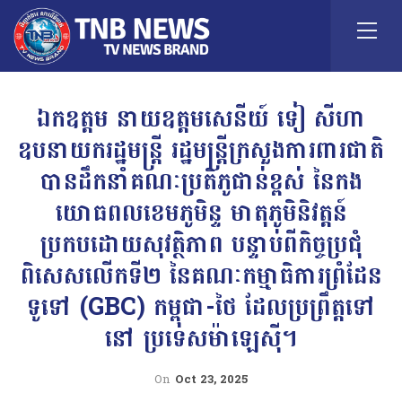
ឯកឧត្តម នាយឧត្តមសេនីយ៍ ទៀ សីហា
ឧបនាយករដ្ឋមន្ត្រី រដ្ឋមន្ត្រីក្រសួងការពារជាតិ
បានដឹកនាំគណៈប្រតិភូជាន់ខ្ពស់ នៃកង
យោធពលខេមភូមិន្ទ មាតុភូមិនិវត្តន៍
ប្រកបដោយសុវត្ថិភាព បន្ទាប់​ពីកិច្ចប្រជុំ
ពិសេសលើកទី២ នៃគណៈកម្មាធិការព្រំដែន
ទូទៅ (GBC) កម្ពុជា-ថៃ ដែលប្រព្រឹត្តទៅ
នៅ ប្រទេសម៉ាឡេស៊ី។
On
Oct 23, 2025