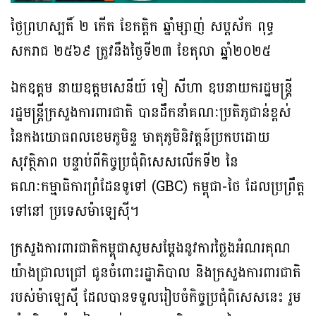
ថ្ងៃព្រហស្បតិ៍ ២ កើត ខែកត្តិក ឆ្នាំម្សាញ់ សប្តស័ក ពុទ្ធ
សករាជ ២៥៦៩ ត្រូវនឹងថ្ងៃទី២៣ ខែតុលា ឆ្នាំ២០២៥
ឯកឧត្តម នាយឧត្តមសេនីយ៍ ទៀ សីហា ឧបនាយករដ្ឋមន្ត្រី
រដ្ឋមន្ត្រីក្រសួងការពារជាតិ បានដឹកនាំគណៈប្រតិភូជាន់ខ្ពស់
នៃកងយោធពលខេមភូមិន្ទ មាតុភូមិនិវត្តន៍ប្រកបដោយ
សុវត្ថិភាព បន្ទាប់​ពីកិច្ចប្រជុំពិសេសលើកទី២ នៃ
គណៈកម្មាធិការព្រំដែនទូទៅ (GBC) កម្ពុជា-ថៃ ដែលប្រព្រឹត្ត
ទៅនៅ ប្រទេសម៉ាឡេស៊ី។
ក្រសួងការពារជាតិកម្ពុជាសូមសម្តែងនូវការថ្លៃងអំណរគុណ
យ៉ាងជ្រាលជ្រៅ ជូនចំពោះរដ្ឋាភិបាល និងក្រសួងការពារជាតិ
របស់ម៉ាឡេស៊ី ដែលបានទទួលរៀបចំកិច្ចប្រជុំពិសេសនេះ រួម