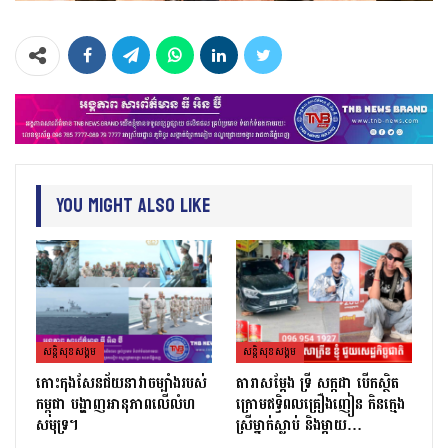
You Might Also Like
សន្តិសុខសង្គម
សន្តិសុខសង្គម
កោះកុងសែនជ័យនាវាចម្បាំងរបស់
តារាសម្ដែង ទ្រី សក្កដា បើកស្ថិត
កម្ពុជា បង្ហាញអានុភាពលើលំហ
ក្រោមឥទ្ធិពលគ្រឿងញៀន កិនក្មេង
សមុទ្រ។
ស្រីម្នាក់ស្លាប់ និងម្ដាយ…