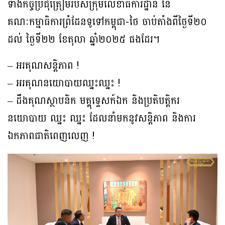
ទាំងកិច្ចប្រជុំត្រៀមរបស់ក្រុមលេខាធិការដ្ឋាន នៃ
គណៈកម្មាធិការព្រំដែនទូទៅកម្ពុជា-ថៃ ចាប់តាំងពីថ្ងៃទី២០
ដល់ ថ្ងៃទី២២ ខែតុលា ឆ្នាំ២០២៥ ផងដែរ។
– អរគុណសន្តិភាព !
– អរគុណនយោបាយឈ្នះឈ្នះ !
– ដឹងគុណស្ថាបនិក មគ្គុទ្ទេសក៍ឯក និងប្រតិបតិ្តករ
នយោបាយ ឈ្នះ ឈ្នះ ដែលនាំមកនូវសន្តិភាព និងការ
ឯកភាពជាតិពេញលេញ !