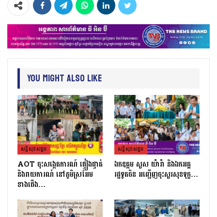
You Might Also Like
សន្តិសុខសង្គម
សន្តិសុខសង្គម
AOT ចុះសង្កេតការណ៍ ផ្ទៀងផ្ទាត់
ឯកឧត្តម សួស យ៉ារ៉ា និងឯកអគ្គ
និងរាយការណ៍ នៅភូមិស្រអែម
រដ្ឋទូតចិន អញ្ជើញចុះសួរសុខទុក្ខ…
ខាងជើង…