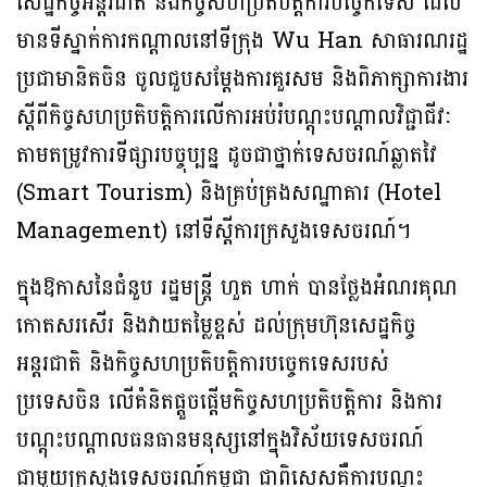
សេដ្ឋកិច្ចអន្តរជាតិ និងកិច្ចសហប្រតិបត្តិការបច្ចេកទេស ដែល
មានទីស្នាក់ការកណ្តាលនៅទីក្រុង Wu Han សាធារណរដ្ឋ
ប្រជាមានិតចិន ចូលជួបសម្តែងការគួរសម និងពិភាក្សាការងារ
ស្តីពីកិច្ចសហប្រតិបត្តិការលើការអប់រំបណ្តុះបណ្តាលវិជ្ជាជីវៈ
តាមតម្រូវការទីផ្សារបច្ចុប្បន្ន ដូចជាថ្នាក់ទេសចរណ៍ឆ្លាតវៃ
(Smart Tourism) និងគ្រប់គ្រងសណ្ឋាគារ (Hotel
Management) នៅទីស្តីការក្រសួងទេសចរណ៍។
ក្នុងឱកាសនៃជំនួប រដ្ឋមន្រ្តី ហួត ហាក់ បានថ្លែងអំណរគុណ
កោតសរសើរ និងវាយតម្លៃខ្ពស់ ដល់ក្រុមហ៊ុនសេដ្ឋកិច្ច
អន្តរជាតិ និងកិច្ចសហប្រតិបត្តិការបច្ចេកទេសរបស់
ប្រទេសចិន លើគំនិតផ្តួចផ្តើមកិច្ចសហប្រតិបត្តិការ និងការ
បណ្តុះបណ្តាលធនធានមនុស្សនៅក្នុងវិស័យទេសចរណ៍
ជាមួយក្រសួងទេសចរណ៍កម្ពុជា ជាពិសេសគឺការបណ្តុះ