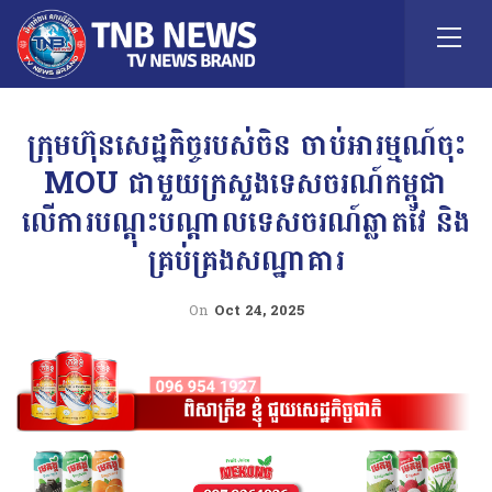
ក្រុមហ៊ុនសេដ្ឋកិច្ចរបស់ចិន ចាប់អារម្មណ៍ចុះ
MOU ជាមួយក្រសួងទេសចរណ៍កម្ពុជា
លើការបណ្តុះបណ្តាលទេសចរណ៍ឆ្លាតវៃ និង
គ្រប់គ្រងសណ្ឋាគារ
On
Oct 24, 2025