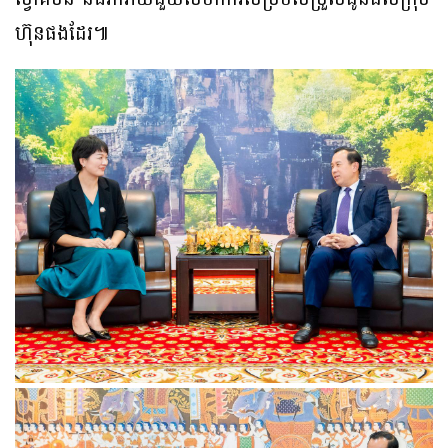
ហ៊ុនផងដែរ៕