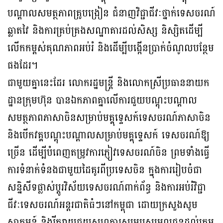
បណ្តាលសមត្ថភាពគ្រូបង្រៀន ជំនាញវិជ្ជាជីវៈថ្នាក់ទេសចរណ៍
ឆ្លាតវៃ និងការគ្រប់គ្រងសណ្ឋាគារដល់សិស្ស និស្សិតដើម្បី
លើកកម្ពស់គុណភាពអប់រំ និងដើម្បីបង្កើនប្រាក់ចំណូលបន្ថែម
ផងដែរ។
ជាមួយគ្នានេះដែរ លោករដ្ឋមន្រ្តី និងលោកស្រីប្រធាននាយក
ដ្ឋានក្រុមហ៊ុន បានឯកភាពគ្នាលើការជួយបណ្តុះបណ្តាល
សមត្ថភាពភាសាចិនសម្រាប់មគ្គុទ្ទេសក៍ទេសចរណ៍ភាសាចិន
និងបើកវគ្គបណ្តុះបណ្តាលសម្រាប់មគ្គុទ្ទេសក៍ ទេសចរណ៍ឱ្យ
ច្រើន ដើម្បីបំពេញតម្រូវការភ្ញៀវទេសចរណ៍ចិន ព្រមទាំងធ្វើ
ការទំនាក់ទំនងជាមួយដៃគូរពីប្រទេសចិន ក្នុងការរៀបចំជា
សន្និសីទផ្លាស់ប្តូរវិស័យទេសចរណ៍ពាក់ព័ន្ធ និងការអប់រំវិជ្ជា
ជីវៈទេសចរណ៍អន្តរជាតិធំៗនៅកម្ពុជា ដោយក្រសួងសូម
ស្វាគមន៍ និងរីករាយជួយសហការសម្របសម្រួលជូនដល់ក្រុម