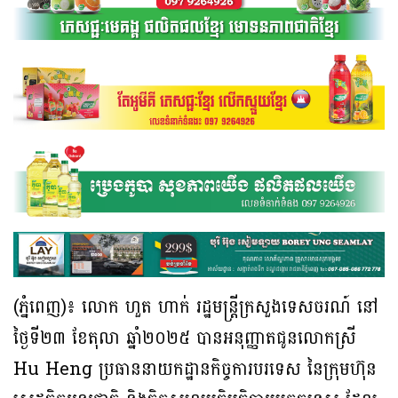
(ភ្នំពេញ)៖ លោក ហួត ហាក់ រដ្ឋមន្រ្តីក្រសួងទេសចរណ៍ នៅ
ថ្ងៃទី២៣ ខែតុលា ឆ្នាំ២០២៥ បានអនុញ្ញាតជូនលោកស្រី
Hu Heng ប្រធាននាយកដ្ឋានកិច្ចការបរទេស នៃក្រុមហ៊ុន