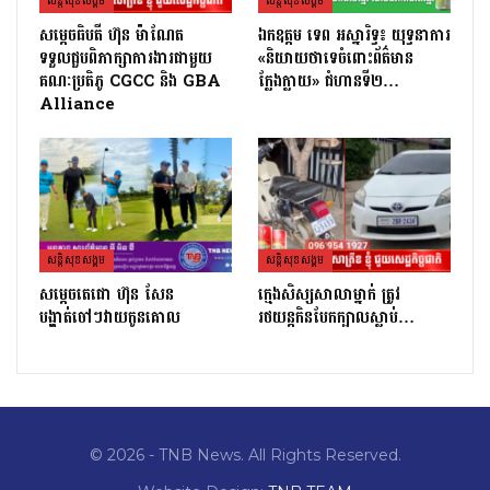
សន្តិសុខសង្គម
សន្តិសុខសង្គម
សម្តេចធិបតី ហ៊ុន ម៉ាណែត
ឯកឧត្តម ទេព អស្នារិទ្ធ៖ យុទ្ធនាការ
ទទួលជួបពិភាក្សាការងារជាមួយ
«និយាយថាទេចំពោះព័ត៌មាន
គណៈប្រតិភូ CGCC និង GBA
ក្លែងក្លាយ» ជំហានទី២…
Alliance
សន្តិសុខសង្គម
សន្តិសុខសង្គម
សម្តេចតេជោ ហ៊ុន សែន
ក្មេងសិស្សសាលាម្នាក់ ត្រូវ
បង្ហាត់ចៅៗវាយកូនគោល
រថយន្តកិនបែកក្បាលស្លាប់…
© 2026 - TNB News. All Rights Reserved.