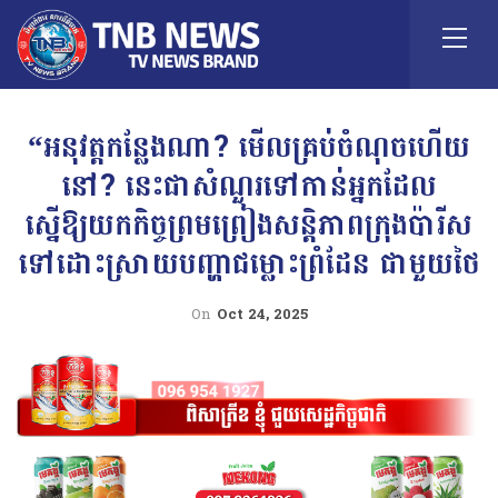
“អនុវត្តកន្លែងណា? មើលគ្រប់ចំណុចហើយ
នៅ? នេះជាសំណួរទៅកាន់អ្នកដែល
ស្នើឱ្យយកកិច្ចព្រមព្រៀងសន្តិភាពក្រុងប៉ារីស
ទៅដោះស្រាយបញ្ហាជម្លោះព្រំដែន ជាមួយថៃ
On
Oct 24, 2025