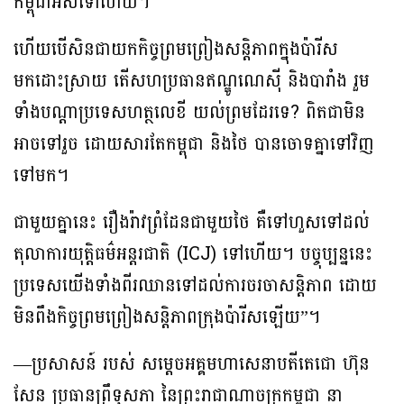
កម្ពុជាអស់ទៅហើយ។
ហើយបើសិនជាយកកិច្ចព្រមព្រៀងសន្តិភាពក្នុងប៉ារីស
មកដោះស្រាយ តើសហប្រធានឥណ្ឌូណេស៊ី និងបារាំង រួម
ទាំងបណ្តាប្រទេសហត្ថលេខី យល់ព្រមដែរទេ? ពិតជាមិន
អាចទៅរួច ដោយសារតែកម្ពុជា និងថៃ បានចោទគ្នាទៅវិញ
ទៅមក។
ជាមួយគ្នានេះ រឿងរ៉ាវព្រំដែនជាមួយថៃ គឺទៅហួសទៅដល់
តុលាការយុត្តិធម៌អន្តរជាតិ (ICJ) ទៅហើយ។ បច្ចុប្បន្ននេះ
ប្រទេសយើងទាំងពីរឈានទៅដល់ការចរចាសន្តិភាព ដោយ
មិនពឹងកិច្ចព្រមព្រៀងសន្តិភាពក្រុងប៉ារីសឡើយ”។
—ប្រសាសន៍ របស់ សម្តេចអគ្គមហាសេនាបតីតេជោ ហ៊ុន
សែន ប្រធានព្រឹទ្ធសភា នៃព្រះរាជាណាចក្រកម្ពុជា នា