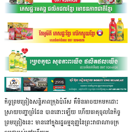
កិច្ចព្រមព្រៀងសន្តិភាពក្រុងប៉ារីស គឺមិនអាចយកមកដោះ
ស្រាយបញ្ហាព្រំដែន បាននោះឡើយ ហើយធាតុចូលនៃកិច្ច
ព្រមព្រៀងនេះ មាននៅក្នុងរដ្ឋធម្មនុញ្ញនៃព្រះរាជាណាចក្រ