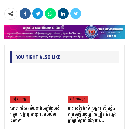
You Might Also Like
សន្តិសុខសង្គម
សន្តិសុខសង្គម
កោះកុងសែនជ័យនាវាចម្បាំងរបស់
តារាសម្ដែង ទ្រី សក្កដា បើកស្ថិត
កម្ពុជា បង្ហាញអានុភាពលើលំហ
ក្រោមឥទ្ធិពលគ្រឿងញៀន កិនក្មេង
សមុទ្រ។
ស្រីម្នាក់ស្លាប់ និងម្ដាយ…