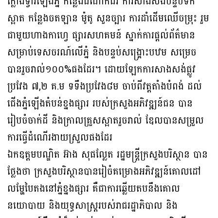
ក្លោងទ្វារឡើងភ្នំ កន្លែងដំណាក់ដំរី ការសាងសង់បន្ទប់ទឹក
ស្អាត កន្លែងចតឡាន ម៉ូតូ សួនច្បារ ការដាំដើមឈើចម្រុះ រួម
ជាមួយហាងកាហ្វេ ផ្សារសហគមន៍ ស្នាក់ការផ្តល់ព័ត៌មាន
សម្រាប់ទេសចរណ៍លើភ្នំ និងបន្ទប់សង្គ្រោះបឋម សម្រេច
បានរួចរាល់១០០%ផងដែរ។ ដោយឡែកការសាងសង់ផ្លូវ
ប្រវែង ៧,២ គ.ម ទទឹងប្រវែង៨ម ចាប់ពីវត្តតាំងបំពង់ ដល់
ជើងភ្នំឡើងតំបន់ខ្នងផ្សារ របស់ក្រសួងអភិវឌ្ឍន៍ជន បាន
រៀបចំចាក់ដី និងក្រាលគ្រួសស្អាតរួចរាល់ ឌែលបានសម្រួល
ការធ្វើដំណើរងាយស្រួលផងដែរ
ឯកឧត្តមបណ្ឌិត អ៊ាង សុផល្លែត រដ្ឋមន្រ្តីក្រសួងបរិស្ថាន បាន
ថ្លែងថា ក្រសួងបរិស្ថានបានរៀចំគម្រោងអភិវឌ្ឍន៍គោលដៅ
លម្ហែបៃតងនៅភ្នំខ្នងផ្សារ គឺជាការឆ្លើយតបនឹងគោល
នយោបាយ និងយុទ្ធសាស្រ្តរបស់រាជរដ្ឋាភិបាល និង