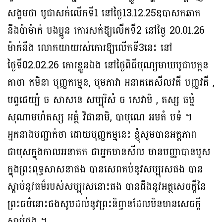
សង្គមថា បូជាសក់លើកទី1 នៅថ្ងៃ13.12.25ឧបាសកឆាត
នឹងប៉ាម៉ាក់ បងប្អូន កោរសក់ឱ្យលើកទី2 នៅថ្ងៃ 20.01.26
ម៉ាក់នឹង លោកយាយរស់កោរឱ្យលើកទី3នេះ នៅ
ថ្ងៃទី02.02.26 កោរខ្លួនឯង នៅថ្ងៃពិធីបុណ្យមាឃបូជាបត្ថន
គាថា ឥមិនា បុញ្ញកម្មេន, បុមភាវា អនាគតេសីលវតី បញ្ញវតី ,
បព្វជេយ្យំ ច សាសនេ សប្បុរិសំ ច សេវាមិ , តស្ស ធម្មំ
សុណាមហំតស្ស អត្ថំ វិជានាមិ, បាបុណេ អមតំ បទំ ។
អ្នកនាងបញ្ជាក់ថា ដោយបុញ្ញកម្មនេះ ខ្ញុំសូមបានអត្តភាព
ជាបុសក្នុងកាលអនាគត ជាអ្នកមានសីល មានបញ្ញាបានបួស
ក្នុងព្រះពុទ្ធសាសនាផង បានសេពគប់នូវសប្បុរសផង បាន
ស្តាប់នូវធម៌របស់សប្បុរសនោះផង បានដឹងនូវអត្ថសេចក្តីនៃ
ព្រះធម៌នោះផងសូមដល់នូវព្រះនិព្វានដែលមិនមានសេចក្ដី
ស្លាប់ផង ។