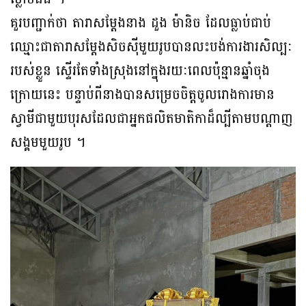
គួរបញ្ជាក់ថា តារាសម្តែងនាង ដួង ម៉ានិច ដែលធ្លាប់ជាប់
ឈ្មោះជាតារាសម្តែងសិចស៊ីមួយរូបបានលះបង់ការងារសិល្បៈ
របស់ខ្លួន ស្ទើរតែទាំងស្រុងនៅក្នុងរយៈពេលប៉ុន្មានឆ្នាំចុង
ក្រោយនេះ បន្ទាប់ពីនាងបានសម្រេចចិត្តចូលរោងការមាន
ស្វាមីជាមួយបុរសដែលជាអ្នកផលិតមាតិកាដ៏ល្បីតាមបណ្តាញ
សង្គមមួយរូប ។