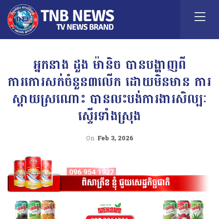
អ្នកនាង ដួង ម៉ានិច បានបង្ហាញពី
ការកោរសក់ចំនួន៣លើក ដោយមិនមាន ការ
ស្តាយស្រណោះ បានលះបង់ការងារសិល្បៈ
ស្ទើរទាំងស្រុង
On
Feb 3, 2026