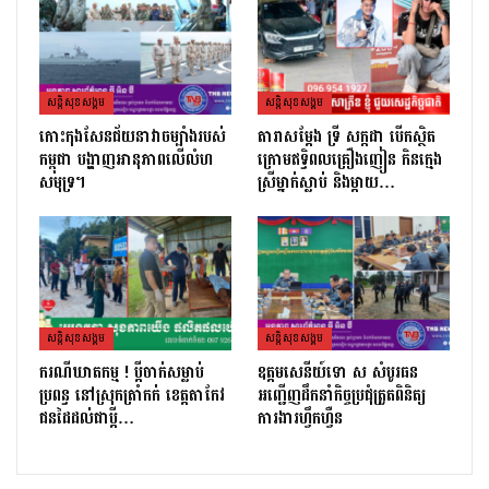
សន្តិសុខសង្គម
សន្តិសុខសង្គម
កោះកុងសែនជ័យនាវាចម្បាំងរបស់
តារាសម្ដែង ទ្រី សក្កដា បើកស្ថិត
កម្ពុជា បង្ហាញអានុភាពលើលំហ
ក្រោមឥទ្ធិពលគ្រឿងញៀន កិនក្មេង
សមុទ្រ។
ស្រីម្នាក់ស្លាប់ និងម្ដាយ…
សន្តិសុខសង្គម
សន្តិសុខសង្គម
ករណីឃាតកម្ម ! ប្ដីចាក់សម្លាប់
ឧត្តមសេនីយ៍ទោ ស សំបូរធន
ប្រពន្ធ នៅស្រុកត្រាំកក់ ខេត្តតាកែវ
អញ្ជើញដឹកនាំកិច្ចប្រជុំត្រួតពិនិត្យ​
ជនដៃដល់ជាប្ដី…
ការងារហ្វឹកហ្វឺន