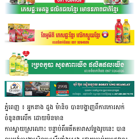
ភ្នំពេញ ៖ អ្នកនាង ដួង ម៉ានិច បានបង្ហាញពីការកោរសក់
ចំនួន៣លើក ដោយមិនមាន
ការស្តាយស្រណោះ បន្ទាប់ពីអតីតតារាសម្តែងរូបនេះ បាន