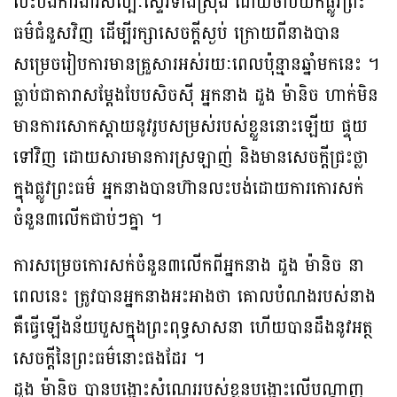
លះបង់ការងារសិល្បៈស្ទើរទាំងស្រុង ដោយចាប់យកផ្លូវព្រះ
ធម៌ជំនួសវិញ ដើម្បីរក្សាសេចក្តីស្ងប់ ក្រោយពីនាងបាន
សម្រេចរៀបការមានគ្រួសារអស់រយៈពេលប៉ុន្មានឆ្នាំមកនេះ ។
ធ្លាប់ជាតារាសម្តែងបែបសិចស៊ី អ្នកនាង ដួង ម៉ានិច ហាក់មិន
មានការសោកស្តាយនូវរូបសម្រស់របស់ខ្លួននោះឡើយ ផ្ទុយ
ទៅវិញ ដោយសារមានការស្រឡាញ់ និងមានសេចក្តីជ្រះថ្លា
ក្នុងផ្លូវព្រះធម៌ អ្នកនាងបានហ៊ានលះបង់ដោយការកោរសក់
ចំនួន៣លើកជាប់ៗគ្នា ។
ការសម្រេចកោរសក់ចំនួន៣លើកពីអ្នកនាង ដួង ម៉ានិច នា
ពេលនេះ ត្រូវបានអ្នកនាងអះអាងថា គោលបំណងរបស់នាង
គឺធ្វើឡើងន័យបួសក្នុងព្រះពុទ្ធសាសនា ហើយបានដឹងនូវអត្ថ
សេចក្តីនៃព្រះធម៌នោះផងដែរ ។
ដួង ម៉ានិច បានបង្ហោះសំណេររបស់ខ្លួនបង្ហោះលើបណ្តាញ