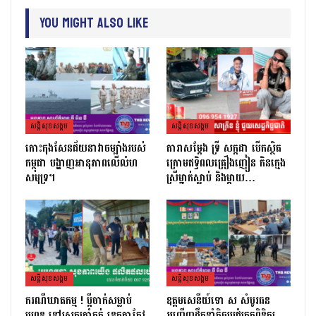
You Might Also Like
សន្តិសុខសង្គម
សន្តិសុខសង្គម
កោះកុងសែនជ័យនាវាចម្បាំងរបស់
តារាសម្ដែង ទ្រី សក្កដា បើកស្ថិត
កម្ពុជា បង្ហាញអានុភាពលើលំហ
ក្រោមឥទ្ធិពលគ្រឿងញៀន កិនក្មេង
សមុទ្រ។
ស្រីម្នាក់ស្លាប់ និងម្ដាយ…
សន្តិសុខសង្គម
សន្តិសុខសង្គម
ករណីឃាតកម្ម ! ប្ដីចាក់សម្លាប់
ឧត្តមសេនីយ៍ទោ ស សំបូរធន
ប្រពន្ធ នៅស្រុកត្រាំកក់ ខេត្តតាកែវ
អញ្ជើញដឹកនាំកិច្ចប្រជុំត្រួតពិនិត្យ​