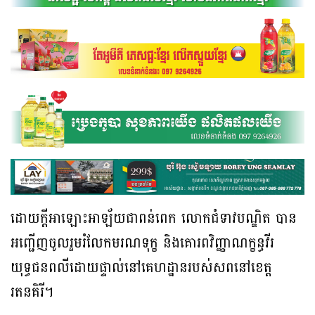
ដោយក្តីអាឡោះអាឡ័យជាពន់ពេក លោកជំទាវបណ្ឌិត បាន
អញ្ជើញចូលរួមរំលែកមរណទុក្ខ និងគោរពវិញ្ញាណក្ខន្ធវីរ
យុទ្ធជនពលីដោយផ្ទាល់នៅគេហដ្ឋានរបស់សពនៅខេត្ត
រតនគិរី។