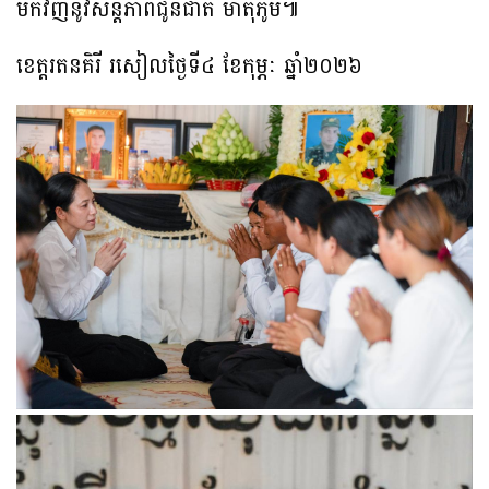
មកវិញនូវសន្តិភាពជូនជាតិ មាតុភូមិ៕
ខេត្តរតនគិរី រសៀលថ្ងៃទី៤ ខែកុម្ភៈ ឆ្នាំ២០២៦