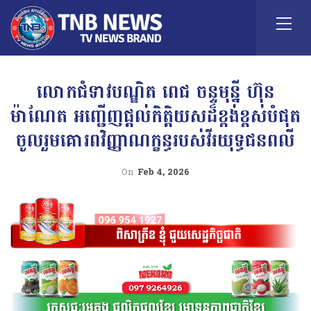
លោកជំទាវបណ្ឌិត ពេជ ចន្ទមុន្នី ហ៊ុន
ម៉ាណែត អញ្ជើញផ្តល់កិត្តិយសដ៏ខ្ពង់ខ្ពស់បំផុត
ចូលរួមគោរពវិញ្ញាណក្ខន្ធរបស់វីរយុទ្ធជនពលី
On
Feb 4, 2026