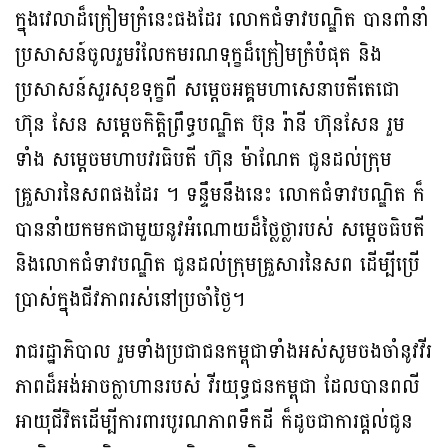
ក្នុងវេលាដ៏ក្រៀមក្រំនេះផងដែរ លោកជំទាវបណ្ឌិត បានពាំនាំ
ប្រសាសន៍ចូលរួមរំលែកមរណទុក្ខដ៏ក្រៀមក្រំបំផុត និង
ប្រសាសន៍សួរសុខទុក្ខពី សម្តេចអគ្គមហាសេនាបតីតេជោ
ហ៊ុន សែន សម្តេចកិត្តិព្រឹទ្ធបណ្ឌិត ប៊ុន រ៉ានី ហ៊ុនសែន រួម
ទាំង សម្តេចមហាបវរធិបតី ហ៊ុន ម៉ាណែត ជូនដល់ក្រុម
គ្រួសារនៃសពផងដែរ ។ ទន្ទឹមនឹងនេះ លោកជំទាវបណ្ឌិត ក៏
បាននាំយកមកជាមួយនូវអំណោយដ៏ថ្លៃថ្លារបស់ សម្តេចធិបតី
និងលោកជំទាវបណ្ឌិត ជូនដល់ក្រុមគ្រួសារនៃសព ដើម្បីប្រើ
ប្រាស់ក្នុងជីវភាពរស់នៅប្រចាំថ្ងៃ។
រាជរដ្ឋាភិបាល រួមទាំងប្រជាជនកម្ពុជាទាំងអស់សូមចងចាំនូវវីរ
ភាពដ៏អង់អាចក្លាហានរបស់ វីរយុទ្ធជនកម្ពុជា ដែលបានពលី
អាយុជីវិតដើម្បីការពារបូរណភាពទឹកដី ក៏ដូចជាការផ្តល់ជូន