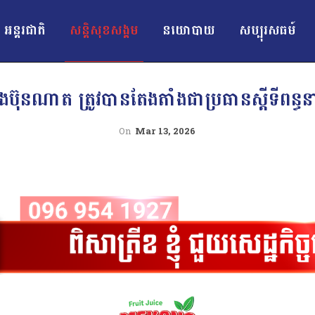
អន្ដរជាតិ
សន្តិសុខសង្គម
នយោបាយ
សប្បុរសធម៍
ុនណាត ត្រូវបានតែងតាំងជាប្រធានស្តីទីពន្ធនាគ
On
Mar 13, 2026