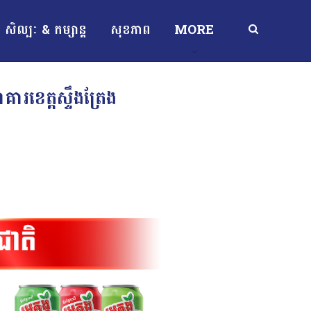
សិល្បៈ & កម្សាន្ត
សុខភាព
MORE
ារខេត្តស្ទឹងត្រែង