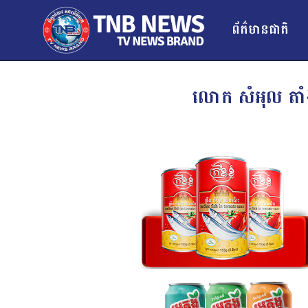
ព័ត៌មានជាតិ
លោក សំអុល តាំងប៊