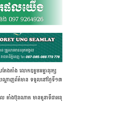
ាសតែងតាំង លោកឧត្តមអគ្គានុរក្ស
ែលបណ្ដាញព័ត៌មាន ទទួលនៅថ្ងៃទី១៣
សំអុល តាំងប៊ុនណាត មានតួនាទីជាអនុ