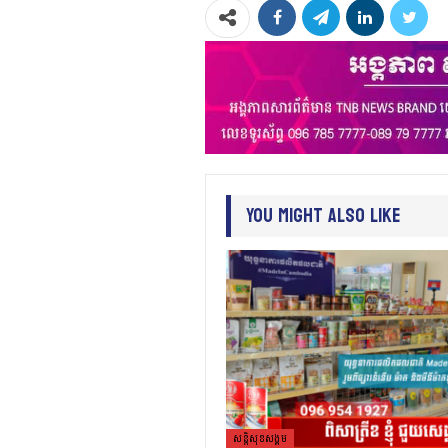
You Might Also Like
សន្តិសុខសង្គម