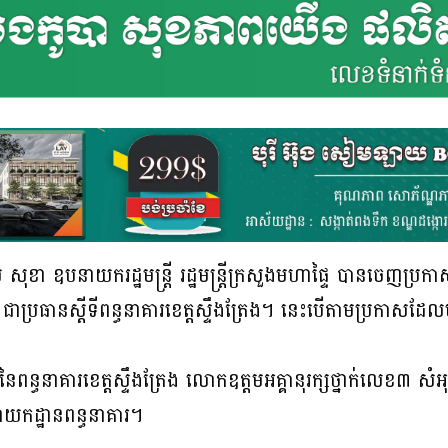
សុខា ឧបនាយករដ្ឋមន្ដ្រី រដ្ឋមន្ដ្រីក្រសួងមហាផ្ទៃ បានចេញប្រក
ជាប្រធានស្ដីទីពន្ធនាគារខេត្តស្ទឹងត្រែង។ នេះបើតាមប្រកាសដ
ី នៃពន្ធនាគារខេត្តស្ទឹងត្រែង លោកឧត្តមអគ្គានុរក្សថ្នាក់លេខ៣ 
នាយកដ្ឋានពន្ធនាគារ។