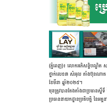
(ភ្នំពេញ)៖ លោកអភិសន្ដិបណ្ឌិត ស 
ថ្នាក់លេខ៣ សំអុល តាំងប៊ុនណាត 
ខែមីនា ឆ្នាំ២០២៥។
មុនត្រូវបានតែងតាំងជាប្រធានស្ដីទ
ប្រធាននាយកដ្ឋានប្រតិបត្តិ នៃអគ្គ