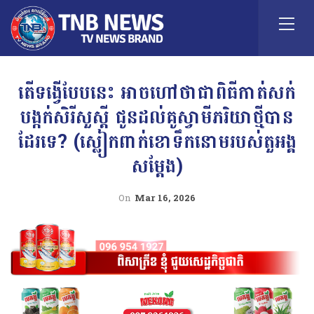
តើទង្វើបែបនេះ អាចហៅថាជាពិធីកាត់សក់
បង្កក់សិរីសួស្តី ជូនដល់គូស្វាមីភរិយាថ្មីបាន
ដែរទេ? (ស្លៀកពាក់ខោទឹកនោមរបស់តួអង្គ
សម្តែង)
On
Mar 16, 2026