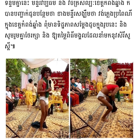
ទន្ទឹមគ្នានេះ មន្ទីរវប្បធម៌ និង វិចិត្រសិល្បៈខេត្តកំពង់ឆ្នាំង ក៏
បានបញ្ជាក់ជូនបន្ថែមថា ខាងមន្ទីរសង្ឃឹមថា វង់ភ្លេងប្រពៃណី
ក្នុងខេត្តកំពង់ឆ្នាំង ពុំមានទិដ្ឋភាពសម្តែងដូចក្នុងរូបនេះ និង
សូមរួមគ្នាថែរក្សា និង ឱ្យតម្លៃពិធីមង្គលដែលនាំមកនូវសិរីសួ
ស្តី៕