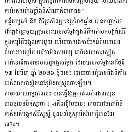
វិការលើសលួស ក្នុងកម្មវិធីកាត់សក់បង្ក់សិរីមួយ ហើយបានរង
ការរិះគន់យ៉ាងខ្លាំងពីសំណាក់មហាជន។
មន្ទីរវប្បធម៌ និង វិចិត្រសិល្បៈខេត្តកំពង់ឆ្នាំង បានបញ្ជាក់ថា
វង់ភ្លេងខ្មែរមួយក្រុមនោះបានសម្តែងក្នុងពិធីកាត់សក់បង្កក់សិរី
ក្នុងកម្មវិធីមង្គលការមួយ ហើយបានរងការរិះគន់ពីមហាជន
ចំពោះការប្រើកាយវិកាមិនសមរម្យ ជាពិសេសការស្លៀក
ពាក់ខោទឹកនោមរបស់តួអង្គសម្តែង ដែលបានសម្ដែងនៅថ្ងៃទី
១៣ ខែមីនា ឆ្នាំ ២០២៦ ថ្មីៗនេះ ដោយបានពុំបានដឹងទីតាំង
ជាក់លាក់ថាស្ថិតនៅភូមិសាស្ត្រណាឡើយ។
តាមរយៈសកម្មភាពនេះ បានធ្វើឱ្យអ្នកដែលកំពុងទស្សនា
បានចូលខមិនសួរថា ៖ «តើទង្វើបែបនេះ អាចហៅថាជាពិធី
កាត់សក់បង្កក់សិរីសួស្តី ជូនដល់គូស្វាមីភរិយាថ្មីបានដែរ
ទេ?»។