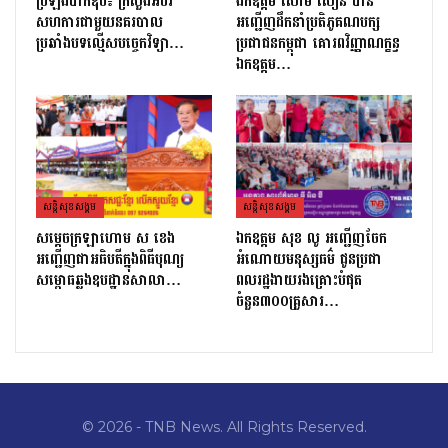
ប្រឡងបាក់ឌុប៖ ក្រសួងអប់រំ
ឯកឧត្តម សោម សឿន បាន
សហការជាមួយនគរបាល
អញ្ជើញដឹកនាំប្រតិភូគណបក្ស
ប្រឆាំងបទល្មើសបច្ចេកវិទ្យា…
ប្រជាជនកម្ពុជា គោរពវិញ្ញាណក្ខន្ធ
ឯកឧត្តម…
សន្តិសុខសង្គម
សន្តិសុខសង្គម
សម្ដេចក្រឡាហោម ស ខេង
ឯកឧត្តម សុខ លូ អញ្ជើញចែក
អញ្ជើញជាអធិបតីក្នុងពិធីបុណ្យ
អំណោយមនុស្សធម៌ ជូនប្រជា
សម្ពោធឆ្លងឧបដ្ឋានសាលា…
ពលរដ្ឋងាយរងគ្រោះបំផុត
ចំនួន៣០០គ្រួសារ…
© 2026 - TNB News. All Rights Reserved.