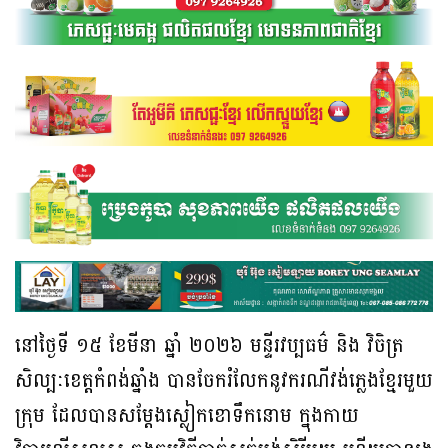
នៅថ្ងៃទី ១៥ ខែមីនា ឆ្នាំ ២០២៦ មន្ទីរវប្បធម៌ និង វិចិត្រ
សិល្បៈខេត្តកំពង់ឆ្នាំង បានចែករំលែកនូវករណីវង់ភ្លេងខ្មែរមួយ
ក្រុម ដែលបានសម្ដែងស្លៀកខោទឹកនោម ក្នុងកាយ