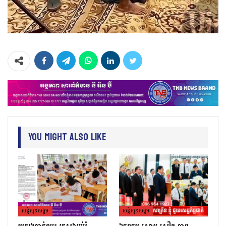
You Might Also Like
សន្តិសុខសង្គម
សន្តិសុខសង្គម