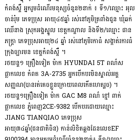
កំពង់ស្ពឺ អ្នករួមដំណើរមនុស្សចំនួន២នាក់ ៖ ទី១/ឈ្មោះ អុល
ចាន់រ៉ុម ភេទប្រុស អាយុ៤៥ឆ្នាំ រស់នៅភូមិត្រពាំងជួន ឃុំឆក់
ឈើនាង ស្រុកអង្គស្នួល ខេត្តកណ្ដាល និងទី២/ឈ្មោះ ផាន
ភក្ត្រា ភេទប្រុសអាយុ២៤ ឆ្នាំ រស់នៅភូមិរកាធំ សង្កាត់រការធំ
ក្រុងច្បារមន ខេត្តកំពង់ស្ពឺ ។
រថយន្ត១ គ្រឿងទៀត ម៉ាក HYUNDAI 5T ពណ៌ស
ផ្លាកលេខ កំពត 3A-2735 អ្នកបើកបរមិនស្គាល់អត្ត
សញ្ញណ(បានរត់គេចខ្លួនក្រោយពេលកើតហេតុរួច) ។
រថយន្ត១គ្រឿងទៀត ម៉ាក GAC M8 ពណ៌ ខ្មៅ ពាក់
ផ្លាកលេខ ភ្នំពេញ2CE-9382 បើកបរដោយឈ្មោះ
JIANG TIANQIAO ភេទប្រុស
អាយុ៣៤ឆ្នាំ(ជនជាតិចិន) កាន់លិខិតឆ្លងដែនលេខEF
9100394 មានអ្នករួមដំណើរចំនួន២នាក់៖ ទី១/ឈ្មោះ