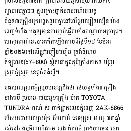
ស្រាលចំនួន៣នាក់ ត្រូវបានរថយន្តសាមុយដឹកយកទៅ
ព្យាបាលភ្លាមៗ ក្នុងគ្រោះថ្នាក់ចរាចរណ៍រថយន្ត
ចំនួន៣គ្រឿងបុកបន្តកន្ទុយគ្នានៅលើផ្លូវល្បឿនលឿនយ៉ាង
ពេញទំហឹង បង្កឲ្យមានការភ្ញាក់ផ្អើលទាំងកណ្ដាលអធ្រាត្រ។
ហេតុការណ៍នេះបានកើតឡើងកាលពីថ្ងៃទី១៨ ខែមីនា
ឆ្នាំ២០២៦នៅលើផ្លូវល្បឿនលឿន ត្រង់ចំណុច
គីឡូលេខ(57+800) ស្ថិតនៅក្នុងភូមិក្រាំងតាតន់ ឃុំអូរ
ស្រុកភ្នំស្រួច ខេត្តកំពង់ស្ពឺ។
នគរបាលស្រុកភ្នំស្រួចបានឱ្យដឹងថា រថយន្តទាំង៣គ្រឿង
ខាងលើ រួមមាន រថយន្ត១គ្រឿង ម៉ាក TOYOTA
TUNDRA ពណ៌ ស ពាក់ផ្លាកលេខភ្នំពេញ 2AK-6866
បើកបរដោយឈ្មោះម៉ុក គីមហាប់ ភេទប្រុស អាយុ ៣៣ឆ្នាំ
រស់នៅក្នុងភូមិពាណិជ្ជកម្ម សង្កាត់រកាធំ ក្រុងច្បារមន ខេត្ត