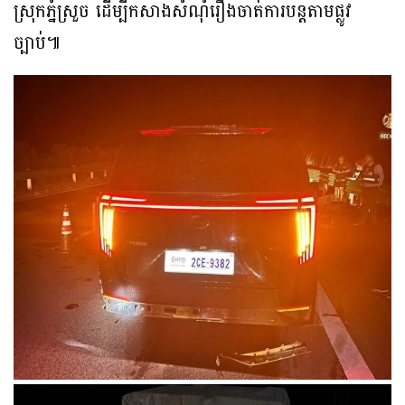
ស្រុកភ្នំស្រួច ដើម្បីកសាងសំណុំរឿងចាត់ការបន្តតាមផ្លូវ
ច្បាប់៕