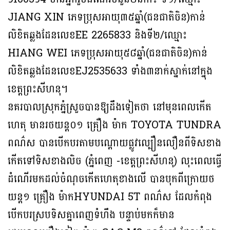
JIANG XIN ភេទប្រុសអាយុ៣៥ឆ្នាំ(ជនជាតិចិន)កាន់
លិខិតឆ្លងដែនលេខEE 2265833 និងទី២/ឈ្មោះ
HIANG WEI ភេទប្រុសអាយុ៥៨ឆ្នាំ(ជនជាតិចិន)កាន់
លិខិតឆ្លងដែនលេខEJ2535633 ទាំង៣នាក់ស្នាក់នៅក្នុង
ខេត្តព្រះសីហនុ។
នគរបាលស្រុកភ្នំស្រួចបានឱ្យដឹងទៀតថា នៅមុនពេលកើត
ហេតុ មានរថយន្ត០១ គ្រឿង ម៉ាក TOYOTA TUNDRA
ពណ៌ស បានបើកបរតាមបណ្ដោយផ្លូវល្បឿនលឿនពីទិសខាង
កើតទៅទិសខាងលិច (ភ្នំពេញ -ខេត្តព្រះសីហនុ) លុះពេលធ្វើ
ដំណើរមកដល់ចំណុចកើតហេតុខាងលើ បានបុកពីក្រោយថ
យន្ត១ គ្រឿង ម៉ាកHYUNDAI 5T ពណ៌ស ដែលកំពុង
បើកបរស្របទិសគ្នាពេញទំហឹង បន្ទាប់មកក៏មាន