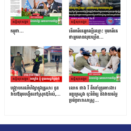
សន្តិសុខសង្គម
សន្តិសុខសង្គម
កម្ពុជា…
តេីមកពីគេអ្នកល្បីឈ្មោះ​ ឫមកពីគេ
ជាអ្នកមានលុយច្រេីន​…
សន្តិសុខសង្គម
សន្តិសុខសង្គម
បង្ក្រាបករណីហិង្សាក្នុងគ្រួសារ កូន
លោក ផាង វី ដឹកនាំក្រុមការងារ
វាយឪពុកបង្កើតនៅស្រុកឱរ៉ាល់,…
អន្តរក្រសួង ចុះពិនិត្យ និងវាយតម្លៃ
ប្រព័ន្ធធារាសាស្ត្រ…