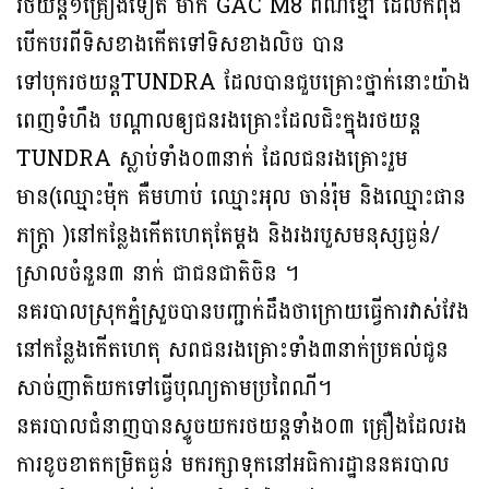
រថយន្ត១គ្រឿងទៀត ម៉ាក GAC M8 ពណ៌ខ្មៅ ដែលកំពុង
បើកបរពីទិសខាងកើតទៅទិសខាងលិច បាន
ទៅបុករថយន្ដTUNDRA ដែលបានជួបគ្រោះថ្នាក់នោះយ៉ាង
ពេញទំហឹង បណ្ដាលឲ្យជនរងគ្រោះដែលជិះក្នុងរថយន្ត
TUNDRA ស្លាប់ទាំង០៣នាក់ ដែលជនរងគ្រោះរួម
មាន(ឈ្មោះម៉ុក គឺមហាប់ ឈ្មោះអុល ចាន់រ៉ុម និងឈ្មោះផាន
ភក្ត្រា )នៅកន្លែងកើតហេតុតែម្តង និងរងរបួសមនុស្សធ្ងន់/
ស្រាលចំនួន៣ នាក់ ជាជនជាតិចិន ។
នគរបាលស្រុកភ្នំស្រួចបានបញ្ជាក់ដឹងថាក្រោយធ្វើការវាស់វែង
នៅកន្លែងកើតហេតុ សពជនរងគ្រោះទាំង៣នាក់ប្រគល់ជូន
សាច់ញាតិយកទៅធ្វើបុណ្យតាមប្រពៃណី។
នគរបាលជំនាញបានស្ទូចយករថយន្តទាំង០៣ គ្រឿងដែលរង
ការខូចខាតកម្រិតធ្ងន់ មករក្សាទុកនៅអធិការដ្ឋាននគរបាល