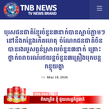
បុរសជនជាតិខ្មែរចំនួន៣នាក់បានស្លាប់ភ្លាមៗ
នៅនឹងកន្លែងកើតហេតុ ចំណែកជនជាតិចិន
បានរងរបួសធ្ងន់ស្រាលចំនួន៣នាក់ គ្រោះ
ថ្នាក់ចរាចរណ៍រថយន្តចំនួន៣គ្រឿងបុកបន្ត
កន្ទុយគ្នា
On
Mar 18, 2026