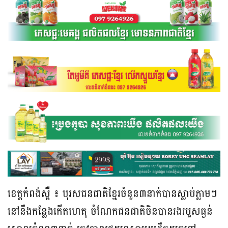
ខេត្តកំពង់ស្ពឺ ៖ បុរសជនជាតិខ្មែរចំនួន៣នាក់បានស្លាប់ភ្លាមៗ
នៅនឹងកន្លែងកើតហេតុ ចំណែកជនជាតិចិនបានរងរបួសធ្ងន់