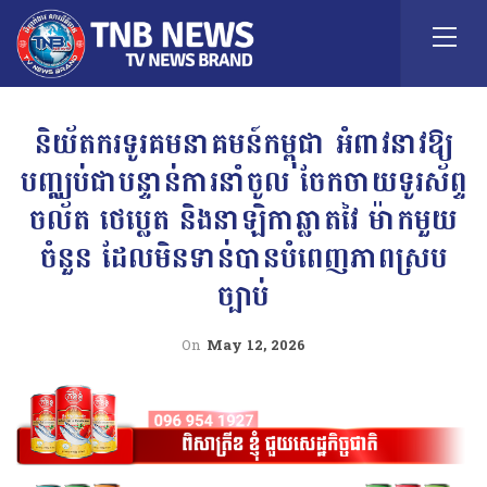
និយ័តករទូរគមនាគមន៍កម្ពុជា អំពាវនាវឱ្យ
បញ្ឈប់ជាបន្ទាន់ការនាំចូល ចែកចាយទូរស័ព្ទ
ចល័ត ថេប្លេត និងនាឡិកាឆ្លាតវៃ ម៉ាកមួយ
ចំនួន ដែលមិនទាន់បានបំពេញភាពស្រប
ច្បាប់
On
May 12, 2026