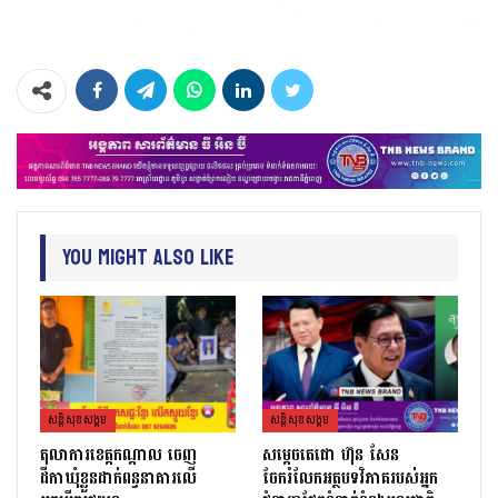
You Might Also Like
សន្តិសុខសង្គម
សន្តិសុខសង្គម
តុលាការខេត្តកណ្ដាល ចេញ
សម្តេចតេជោ ហ៊ុន សែន
ដីកាឃុំខ្លួនដាក់ពន្ធនាគារលើ
ចែករំលែកអត្ថបទវិភាគរបស់អ្នក