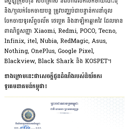
ស្នើឱ្យក្រុមហ៊ុន សហគ្រាស និងហាងលក់ចែកចាយបោះដុំ
និង/ឬលក់ចែកចាយបន្ត ត្រូវបញ្ឈប់ជាបន្ទាន់ការនាំចូល
ចែកចាយទូរស័ព្ទចល័ត ថេប្លេត និងនាឡិកាឆ្លាតវៃ ដែលមាន
ពាណិជ្ជសញ្ញា Xiaomi, Redmi, POCO, Tecno,
Infinix, itel, Nubia, RedMagic, Asus,
Nothing, OnePlus, Google Pixel,
Blackview, Black Shark និង KOSPET។
ខាងក្រោមនេះជាសេចក្តីជូនដំណឹងរបស់និយ័តករ
ទូរគមនាគមន៍កម្ពុជា៖