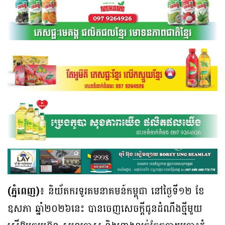
(ភ្នំពេញ)៖
និយ័តករទូរគមនាគមន៍កម្ពុជា នៅថ្ងៃទី១២ ខែ
ឧសភា ឆ្នាំ២០២៦នេះ បានចេញសេចក្តីជូនដំណឹងថ្មីមួយ