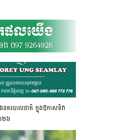
ំងនគរបាលជាតិ ក្នុងឱកាសទិវា
ំ២០២៦