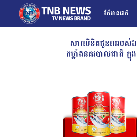
ព័ត៌មានជាតិ
សារលិខិតជូនពររបស់ឯក
កម្លាំងនគរបាលជាតិ ក្ន