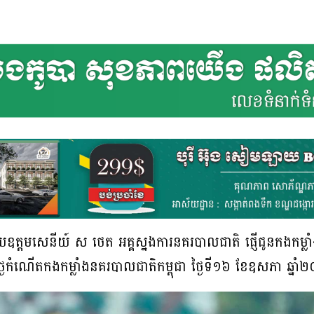
ត្តមសេនីយ៍ ស ថេត អគ្គស្នងការនគរបាលជាតិ ផ្ញើជូនកងកម្លា
្ងៃកំណើតកងកម្លាំងនគរបាលជាតិកម្ពុជា ថ្ងៃទី១៦ ខែឧសភា ឆ្នា