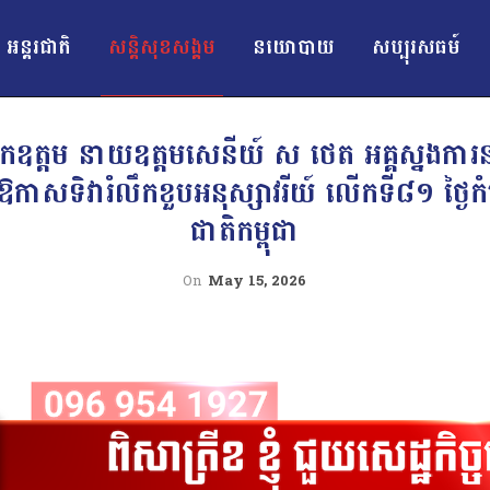
អន្ដរជាតិ
សន្តិសុខសង្គម
នយោបាយ
សប្បុរសធម៍
ឧត្តម នាយឧត្តមសេនីយ៍ ស ថេត អគ្គស្នងការ
ុងឱកាសទិវារំលឹកខួបអនុស្សាវរីយ៍ លើកទី៨១ ថ្
ជាតិកម្ពុជា
On
May 15, 2026