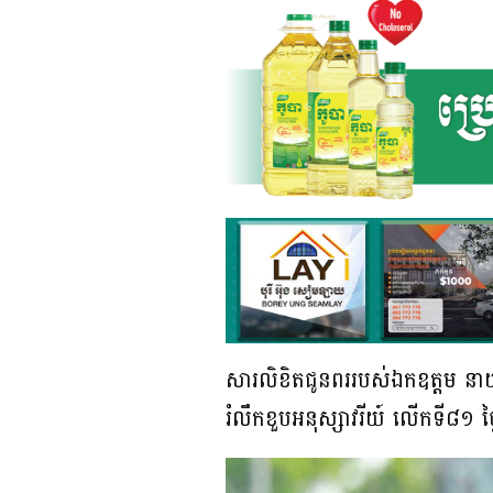
សារលិខិតជូនពររបស់ឯកឧត្តម នាយឧ
រំលឹកខួបអនុស្សាវរីយ៍ លើកទី៨១ ថ