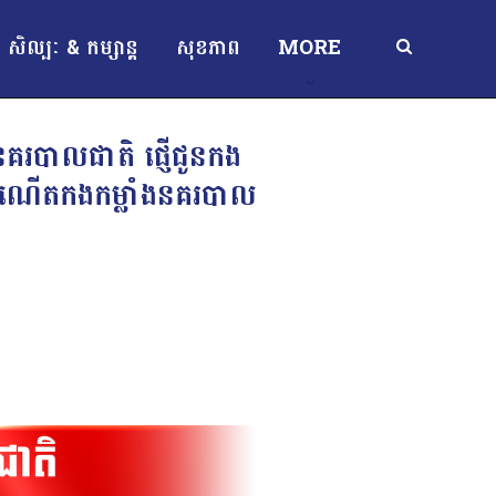
សិល្បៈ & កម្សាន្ត
សុខភាព
MORE
នគរបាលជាតិ ផ្ញើជូនកង
ងៃកំណើតកងកម្លាំងនគរបាល