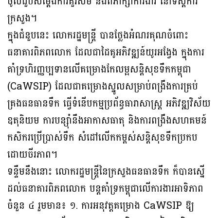
ចូលជួបសម្តែងការគួរសម និងពិភាក្សាការងារ នៅទីស្ដីការ
ក្រសួង។
ក្នុងជំនួបនេះ លោករដ្ឋមន្ត្រី បានថ្លែងអំណរគុណចំពោះ
ធនាគារពិភពលោក ដែលជាដៃគូអភិវឌ្ឍន៍យូរអង្វែង ក្នុងការ
គាំទ្រហិរញ្ញប្បទានលើគម្រោងកែលម្អសន្តិសុខទឹកកម្ពុជា
(CaWSIP) ដែលជាគម្រោងស្នូលសម្រាប់ពង្រឹងការគ្រប់
គ្រងធនធានទឹក ធ្វើទំនើបកម្មប្រព័ន្ធធារាសាស្ត្រ អភិវឌ្ឍវិស័យ
ឧតុនិយម ការបន្ស៊ាំនឹងអាកាសធាតុ និងការពង្រឹងសហគមន៍
កសិករប្រើប្រាស់ទឹក សំដៅលើកកម្ពស់សន្តិសុខទឹកប្រកប
ដោយចីរភាព។
ទន្ទឹមនឹងនោះ លោករដ្ឋមន្ត្រីនៃក្រសួងធនធានទឹក ក៏បានស្នើ
ដល់ធនាគារពិភពលោក បន្តគាំទ្រកម្ពុជាលើការងារអាទិភាព
ចំនួន ៤ រួមមាន៖ ១. ការអនុវត្តគម្រោង CaWSIP ឱ្យ