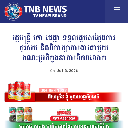
រដ្ឋមន្ត្រី ថោ ជេដ្ឋា ទទួលជួបសម្ដែងការ
គួរសម និងពិភាក្សាការងារជាមួយ
គណៈប្រតិភូធនាគារពិភពលោក
On
Jul 8, 2026