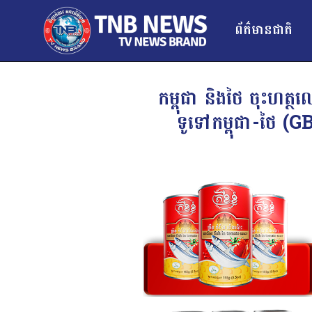
ព័ត៌មានជាតិ
កម្ពុជា និងថៃ ចុះហត្ថ
ទូទៅកម្ពុជា-ថៃ (