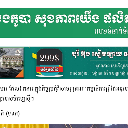
សារ ដែលឯកភាពក្នុងកិច្ចប្រជុំវិសាមញ្ញគណៈកម្មាធិការព្រំដែន
ប្រទេសម៉ាឡេស៊ី។
ាតិ (ទទក)