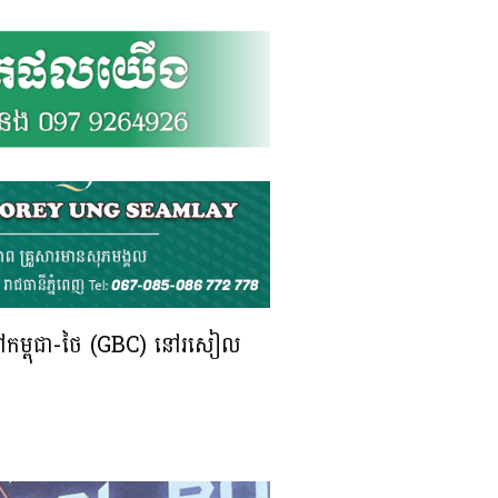
ទូទៅកម្ពុជា-ថៃ (GBC) នៅរសៀល