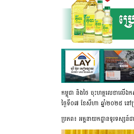
កម្ពុជា និងថៃ ចុះហត្ថលេខាលើឯក
ថ្ងៃទី០៧ ខែសីហា ឆ្នាំ២០២៥ នៅ
ប្រភព៖ អគ្គនាយកដ្ឋានទូរទស្សន៍ជ