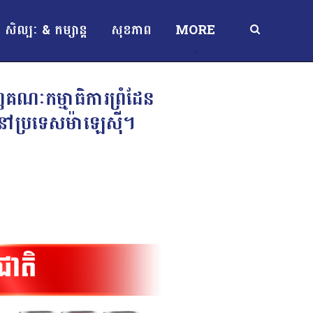
សិល្បៈ & កម្សាន្ត
សុខភាព
MORE
្ញគណៈកម្មាធិការព្រំដែន
នៅប្រទេសម៉ាឡេស៊ី។