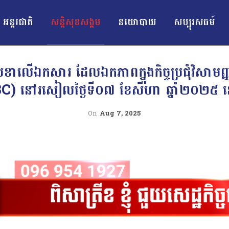
អន្ដរជាតិ
សន្តិសុខសង្គម
នយោបាយ
សប្បុរសធម៍
លេខាលើឯកសារ ដែលឯកភាពក្នុងកិច្ចប្រជុំវិសាមញ
GBC) នៅរសៀលថ្ងៃទី០៧ ខែសីហា ឆ្នាំ២០២៥ 
On
Aug 7, 2025