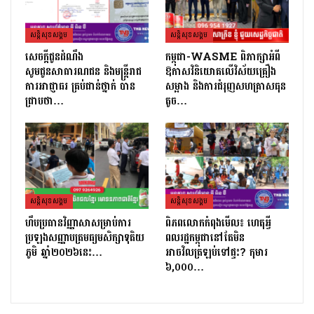
សន្តិសុខសង្គម
សន្តិសុខសង្គម
សេចក្ដីជូនដំណឹង
កម្ពុជា-WASME ពិភាក្សាអំពី
សូមជូនសាធារណជន និងមន្ត្រីរាជ
ឱកាសវិនិយោគលើវិស័យគ្រឿង
ការអាជ្ញាធរ គ្រប់ជាន់ថ្នាក់ បាន
សម្អាង និងការជំរុញសហគ្រាសធុន
ជ្រាបថា…
តូច…
សន្តិសុខសង្គម
សន្តិសុខសង្គម
ហឹបប្រធានវិញ្ញាសាសម្រាប់ការ
ពិភពលោកកំពុងមើល៖ ហេតុអ្វី
ប្រឡងសញ្ញាបត្រ​មធ្យមសិក្សាទុតិយ
ពលរដ្ឋកម្ពុជានៅតែមិន
ភូមិ ឆ្នាំ២០២៦នេះ…
អាចវិលត្រឡប់ទៅផ្ទះ? កុមារ
៦,០០០…