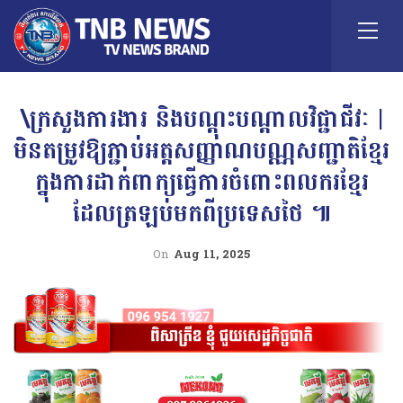
\ក្រសួងការងារ និងបណ្តុះបណ្តាលវិជ្ជាជីវៈ |
មិនតម្រូវឱ្យភ្ជាប់អត្តសញ្ញាណបណ្ណសញ្ជាតិខ្មែរ
ក្នុងការដាក់ពាក្យធ្វើការចំពោះពលករខ្មែរ
ដែលត្រឡប់មកពីប្រទេសថៃ ៕
On
Aug 11, 2025