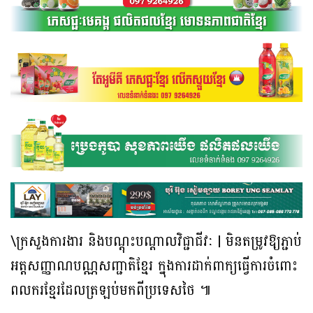
\ក្រសួងការងារ និងបណ្តុះបណ្តាលវិជ្ជាជីវៈ | មិនតម្រូវឱ្យភ្ជាប់
អត្តសញ្ញាណបណ្ណសញ្ជាតិខ្មែរ ក្នុងការដាក់ពាក្យធ្វើការចំពោះ
ពលករខ្មែរដែលត្រឡប់មកពីប្រទេសថៃ ៕