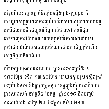
ទំនិញកសិឧស្សាហកម្ម ទៅកាន់ទីផ្សារ។
បន្ថែមពីនេះ ស្ពានភ្ជាប់និស្ស័យស្ទឹងត្រង់-ក្រូចឆ្មារ ក៏
បានជួយសម្រួលដល់ការធ្វើដំណើររបស់បងប្អូនប្រជាពលរដ្ឋ
បម្រើដល់ការដឹកជញ្ជូនទំនិញកសិផលទៅកាន់ទីផ្សារ
ទាក់ទាញការវិនិយោគ លើកកម្ពស់ជីវភាពរស់នៅរបស់
ប្រជាជន ជាពិសេសចូលរួមចំណែកដល់ការជំរុញកំណើន
សេដ្ឋកិច្ចជាតិផងដែរ។
បើតាមក្រសួងសាធារណការ ស្ពាននេះមានប្រវែង ១
១៣១ម៉ែត្រ ទទឹង ១៣,៥០ម៉ែត្រ ដោយតភ្ជាប់ស្រុកស្ទឹងត្រង់
ខេត្តកំពង់ចាម និងស្រុកក្រូចឆ្មារ ខេត្តត្បូងឃ្មុំ បានបើកការ
ដ្ឋានសាងសង់ នាថ្ងៃទី៨ ខែកុម្ភៈ ឆ្នាំ២០១៨ និងបញ្ចប់
ការសាងសង់ នាថ្ងៃទី២៣ ខែវិច្ឆិកា ឆ្នាំ២០២១៕