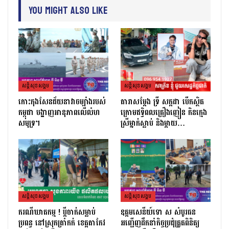
You Might Also Like
សន្តិសុខសង្គម
សន្តិសុខសង្គម
កោះកុងសែនជ័យនាវាចម្បាំងរបស់
តារាសម្ដែង ទ្រី សក្កដា បើកស្ថិត
កម្ពុជា បង្ហាញអានុភាពលើលំហ
ក្រោមឥទ្ធិពលគ្រឿងញៀន កិនក្មេង
សមុទ្រ។
ស្រីម្នាក់ស្លាប់ និងម្ដាយ…
សន្តិសុខសង្គម
សន្តិសុខសង្គម
ករណីឃាតកម្ម ! ប្ដីចាក់សម្លាប់
ឧត្តមសេនីយ៍ទោ ស សំបូរធន
ប្រពន្ធ នៅស្រុកត្រាំកក់ ខេត្តតាកែវ
អញ្ជើញដឹកនាំកិច្ចប្រជុំត្រួតពិនិត្យ​