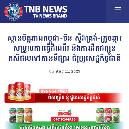
ស្ពានមិត្តភាពកម្ពុជា-ចិន ស្ទឹងត្រង់-ក្រូចឆ្មារ
សម្រួលការធ្វើដំណើរ និងការដឹកជញ្ជូន
កសិផលទៅកានទីផ្សារ ជំរុញសេដ្ឋកិច្ចជាតិ
On
Aug 11, 2025