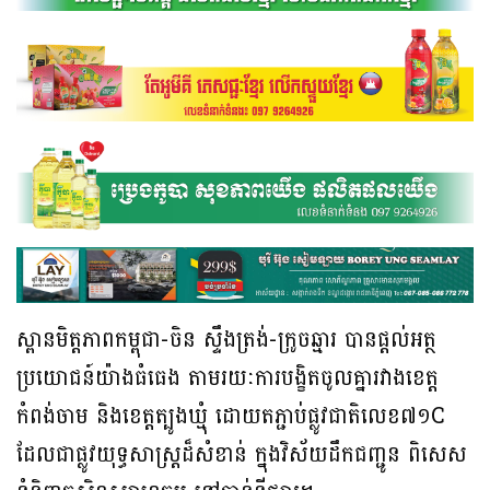
ស្ពានមិត្តភាពកម្ពុជា-ចិន ស្ទឹងត្រង់-ក្រូចឆ្មារ បានផ្តល់អត្ថ
ប្រយោជន៍យ៉ាងធំធេង តាមរយៈការបង្ខិតចូលគ្នារវាងខេត្ត
កំពង់ចាម និងខេត្តត្បូងឃ្មុំ ដោយតភ្ជាប់ផ្លូវជាតិលេខ៧១C
ដែលជាផ្លូវយុទ្ធសាស្ត្រដ៏សំខាន់ ក្នុងវិស័យដឹកជញ្ជូន ពិសេស