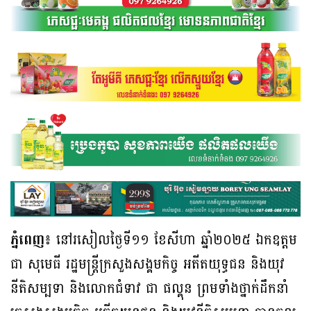
ភ្នំពេញ៖
នៅរសៀលថ្ងៃទី១១ ខែសីហា ឆ្នាំ២០២៥ ឯកឧត្តម
ជា សុមេធី រដ្ឋមន្ត្រីក្រសួងសង្គមកិច្ច អតីតយុទ្ធជន និងយុវ
នីតិសម្បទា និងលោកជំទាវ ជា ផល្គុន ព្រមទាំងថ្នាក់ដឹកនាំ