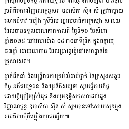
ក្រសួងសង្គមកិច្ច អតីតយុទ្ធជន និងយុវនីតិសម្បទា បានចូល
រួមពិធីគោរពវិញ្ញាណក្ខន្ធសព ឧបាសិកា សុិន សំ ត្រូវជាម្តាយ
លោកជំទាវ លៀង ស្រីម៉ុល រដ្ឋលេខាធិការក្រសួង ស.អ.យ.
ដែលបានទទួលមរណភាពកាលពី ថ្ងៃទី១០ ខែសីហា
ឆ្នាំ២០២៥ នៅវេលាម៉ោង ០៤:៣០នាទីព្រឹក ក្នុងជន្មាយុ
៨៣ឆ្នាំ ដោយជរាពាធ ដែលប្រារព្ធធ្វើនៅគេហដ្ឋាននៃ
គ្រួសារសព។
ថ្នាក់ដឹកនាំ និងមន្ត្រីរាជការគ្រប់លំដាប់ថ្នាក់ នៃក្រសួងសង្គម
កិច្ច អតីតយុទ្ធជន និងយុវនីតិសម្បទា សូមធ្វើគារវកិច្ច
ដោយក្តីក្រៀមក្រំបំផុត និងសូមឧទ្ទិសកុសលដល់ដួង
វិញ្ញាណក្ខន្ធ ឧបាសិកា សុិន សំ សូមបានទៅសោយសុខក្នុង
សុគតិភពកុំបីឃ្លៀងឃ្លាតឡើយ៕