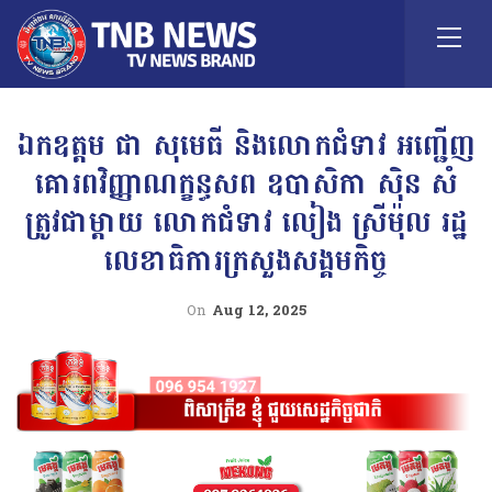
ឯកឧត្តម ជា សុមេធី និងលោកជំទាវ អញ្ជើញ
គោរពវិញ្ញាណក្ខន្ធសព ឧបាសិកា សុិន សំ
ត្រូវជាម្តាយ លោកជំទាវ លៀង ស្រីម៉ុល រដ្ឋ
លេខាធិការក្រសួងសង្គមកិច្ច
On
Aug 12, 2025