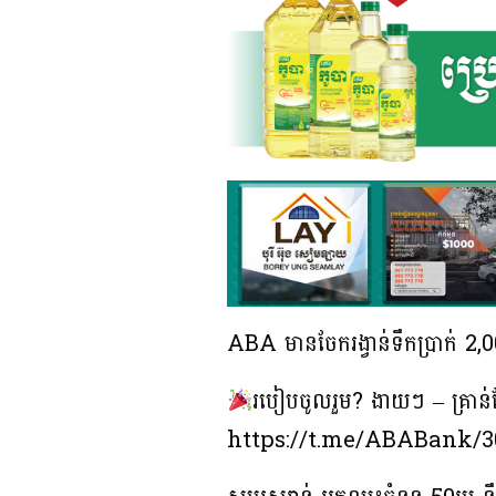
ABA មានចែករង្វាន់ទឹកប្រាក់ 
របៀបចូលរួម? ងាយៗ – គ្រាន
https://t.me/ABABank/302