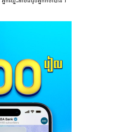
អ្នកឈ្នះអាចជារូបអ្នកក៏ថាបាន។