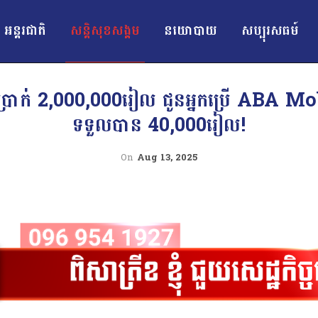
អន្ដរជាតិ
សន្តិសុខសង្គម
នយោបាយ
សប្បុរសធម៍
ប្រាក់ 2,000,000រៀល ជូនអ្នកប្រើ ABA Mo
ទទួលបាន 40,000រៀល!
On
Aug 13, 2025