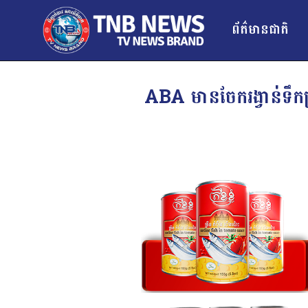
ព័ត៌មានជាតិ
ABA មានចែករង្វាន់ទឹក