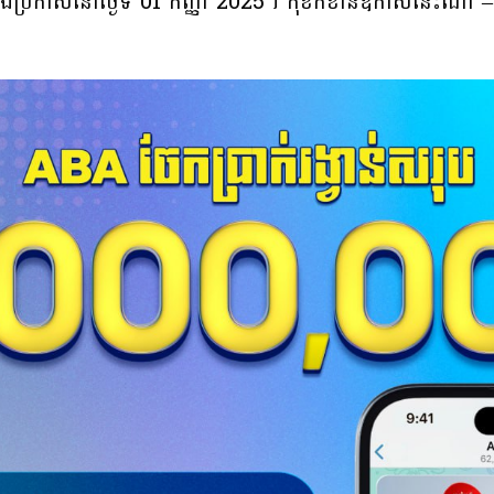
ប នឹងប្រកាសនៅថ្ងៃទី 01 កញ្ញា 2025។ កុំខកខានឱកាសនេះណា៎ – 