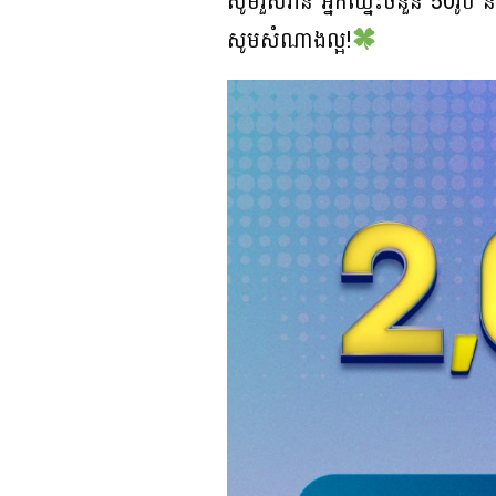
សូមរួសរាន់ អ្នកឈ្នះចំនួន 50រូ
សូមសំណាងល្អ!