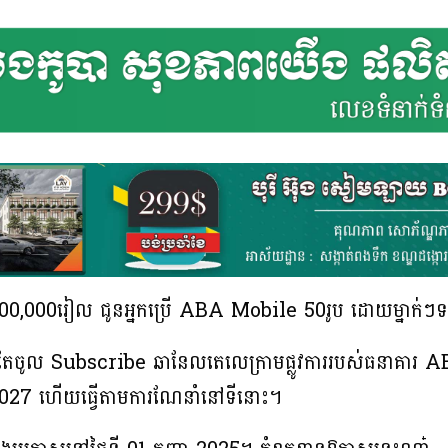
2,000,000រៀល ជូនអ្នកប្រើ ABA Mobile 50រូប ដោយម្នាក់
់តែចូល Subscribe ឆានែលតេលេក្រាម​ផ្លូវការរបស់ធនាគារ
7 ហើយធ្វើតាមការណែនាំនៅទីនោះ។