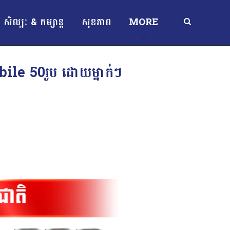
សិល្បៈ & កម្សាន្ត
សុខភាព
MORE
bile 50រូប ដោយម្នាក់ៗ