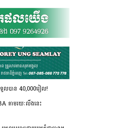
ៗទទួលបាន 40,000រៀល!
 ABA តាមរយៈលីងនេះ