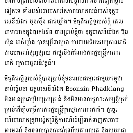
មិនអាចទ្រាំមើលទាហានជាតិរបស់ខ្ញុំរាប់ពាន់នាក់ទៀតស្លាប់
ទៀតទេ ទាំងអស់ដោយសារតែភាពលោភលន់របស់ឧត្តម
សេនីយ៍ឯក ប៊ុនស៊ីន ផាត់ឃ្លាំង។ មិត្តជិតស្និទ្ធរបស់ខ្ញុំ ដែល
ជាទាហានក្នុងជួរកងទ័ព បានប្រាប់ខ្ញុំថា ឧត្តមសេនីយ៍ឯក ប៊ុន
ស៊ីន ផាត់ឃ្លាំង បានប្រើពាក្យថា ការពារអធិបតេយ្យភាពជាតិ
ជាឧបករណ៍ផ្សព្វផ្សាយ ជាថ្នូរនឹងតំណែងជារដ្ឋមន្ត្រីការពារ
ជាតិ ក្រោយចូលនិវត្តន៍។
មិត្តជិតស្និទ្ធរបស់ខ្ញុំបានប្រាប់ខ្ញុំមុនពេលជម្លោះជាមួយកម្ពុជា
ចាប់ផ្តើមថា ឧត្តមសេនីយ៍ឯក Boonsin Phadklang
មិនមានប្រជាប្រិយគ្រប់គ្រាន់ និងមិនមានលក្ខណៈសម្បត្តិគ្រប់
គ្រាន់ដើម្បីបម្រើការជារដ្ឋមន្ត្រីក្រសួងការពារជាតិ។ ដូច្នេះ
ហើយលោកត្រូវបង្កើតព្រឹត្តិការណ៍ដើម្បីទាក់ទាញការចាប់
អារម្មណ៍ និងទទួលបានការគាំទ្រពីប្រជាពលរដ្ឋ និងរបបរាជា