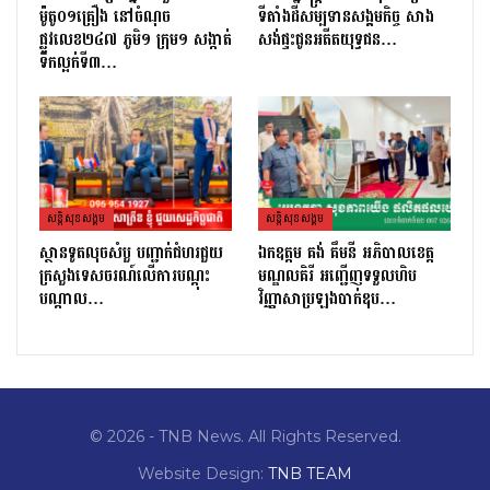
ម៉ូតូ០១គ្រឿង នៅចំណុច
ទីតាំងដីសម្បទានសង្គមកិច្ច សាង
ផ្លូវលេខ២៤៧ ភូមិ១ ក្រុម១ សង្កាត់
សង់ផ្ទះជូនអតីតយុទ្ធជន…
ទឹកល្អក់ទី៣…
សន្តិសុខសង្គម
សន្តិសុខសង្គម
ស្ថានទូតលុចសំបួ បញ្ជាក់ជំហរជួយ
ឯកឧត្តម គង់ គឹមនី អភិបាលខេត្ត
ក្រសួងទេសចរណ៍លើការបណ្តុះ
មណ្ឌលគិរី អញ្ជើញទទួលហិប
បណ្តាល…
វិញ្ញាសាប្រឡងបាក់ឌុប…
© 2026 - TNB News. All Rights Reserved.
Website Design:
TNB TEAM