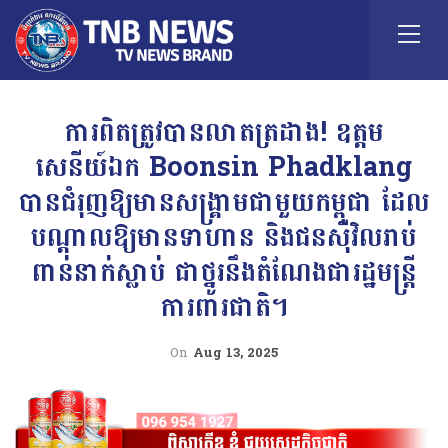
ការពិតត្រូវបានលាតត្រដាង! ឧត្តម
សេនីយ៍ឯក Boonsin Phadklang
បានជំរុញឱ្យមានសង្រ្គាមជាមួយកម្ពុជា ដែល
បណ្តាលឱ្យមានទាហាន និងជនស៊ីវិលរាប់
ពាន់នាក់ស្លាប់ ជាថ្នូរនឹងតំណែងជារដ្ឋមន្ត្រី
ការពារជាតិ។
On
Aug 13, 2025