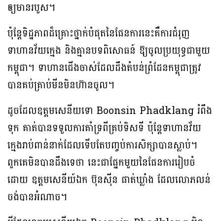
ឲ្យមានរបួស។
ប៉ុន្តែទិដ្ឋភាពដ៏គ្រោះថ្នាក់បំផុតនៃផែនការនេះគឺការជំរុញ
ទាហានវ័យក្មេង និងគ្មានបទពិសោធន៍ ឱ្យចូលប្រយុទ្ធជាមួយ
កម្ពុជា។ ទាហានជើងចាស់ដែលដឹងតំបន់ព្រំដែនកម្ពុជាត្រូវ
បានគប់គ្រាប់មីនមិនហ៊ានចូល។
ដូចដែលឧត្តមសេនីយទោ Boonsin Phadklang រំពឹង
ទុក គាត់បានទទួលការគាំទ្រពីគ្រប់ទិសទី ប៉ុន្តែទាហានវ័យ
ក្មេងរាប់ពាន់នាក់ដែលទើបតែបញ្ចប់ការសិក្សាបានស្លាប់។
ពួកគេមិនបានដឹងទេថា នេះជាផ្នែកមួយនៃផែនការរៀបចំ
ដោយ ឧត្តមសេនីយ៍ឯក ប៊ុនស៊ីន ផាត់ឃ្លាំង ដែលលោភលន់
ចង់បានអំណាច។