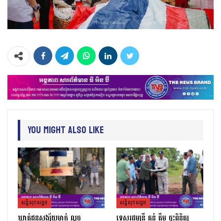
You Might Also Like
សន្តិសុខសង្គម
សន្តិសុខសង្គម
ឃាត់ជនសង្ស័យម្នាក់ លួច
ទេសរដ្ឋមន្រ្តី គន់ គីម ចុះពិនិត្យ