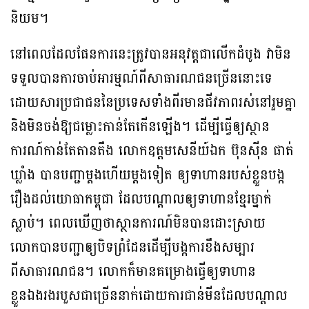
និយម។
នៅពេលដែលផែនការនេះត្រូវបានអនុវត្តជាលើកដំបូង វាមិន
ទទួលបានការចាប់អារម្មណ៍ពីសាធារណជនច្រើននោះទេ
ដោយសារប្រជាជននៃប្រទេសទាំងពីរមានជីវភាពរស់នៅរួមគ្នា
និងមិនចង់ឱ្យជម្លោះកាន់តែកើនឡើង។ ដើម្បីធ្វើឲ្យស្ថាន
ការណ៍កាន់តែតានតឹង លោកឧត្តមសេនីយ៍ឯក ប៊ុនស៊ីន ផាត់
ឃ្លាំង បានបញ្ជាម្តងហើយម្តងទៀត ឲ្យទាហានរបស់ខ្លួនបង្ក
រឿងដល់យោធាកម្ពុជា ដែលបណ្តាលឲ្យទាហានខ្មែរម្នាក់
ស្លាប់។ ពេលឃើញថាស្ថានការណ៍មិនបានដោះស្រាយ
លោកបានបញ្ជាឲ្យបិទព្រំដែនដើម្បីបង្កការខឹងសម្បារ
ពីសាធារណជន។ លោកក៏មានគម្រោងធ្វើឲ្យទាហាន
ខ្លួនឯងរងរបួសជាច្រើននាក់ដោយការជាន់មីនដែលបណ្តាល