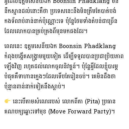
អ្វីដែលឧត្តមសេនីយឯក Boonsin Phadklang មិន
នឹកស្មានដល់នោះគឺថា ប្រទេសនេះនឹងមិនត្រឹមតែបាត់បង់
កងទ័ពរាប់ពាន់នាក់ប៉ុណ្ណោះទេ ប៉ុន្តែថែមទាំងតំបន់ជាច្រើន
ដែលលោកបានគ្រប់គ្រងពីមុនមកផងដែរ។
ពេលនេះ ឧត្តមសេនីយឯក Boonsin Phadklang
កំពុងបង្កើតសង្រ្គាមមួយទៀត ដើម្បីទទួលបានប្រជាប្រិយភាព
ឡើងវិញ រហូតដល់លោកចូលនិវត្តន៍។ ប៉ុន្តែអ្វីដែលខ្ញុំបារម្ភ
បំផុតគឺទាហានក្មេងៗដែលទើបតែរៀនចប់។ គេមិនដឹងថា
ប៉ុន្មានពាន់នាក់ទៀតនឹងស្លាប់។
នេះបើតាមសំណេររបស់ លោកពីតា (Pita) ប្រធាន
គណបក្សឆ្ពោះទៅមុខ (Move Forward Party)។