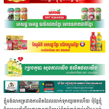
ខ្ញុំចង់លាតត្រដាងការពិតដែលលាក់ទុកយូរមកហើយ ប៉ុន្តែខ្ញុំ