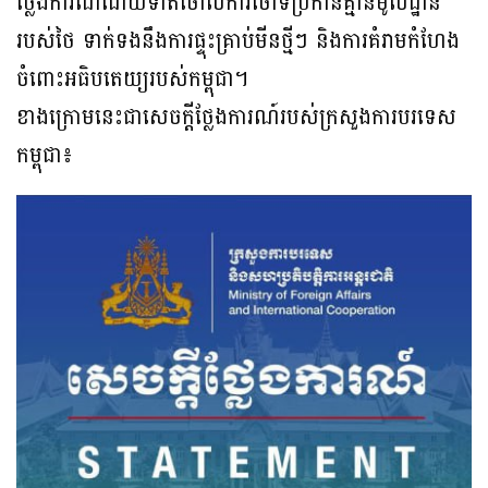
ថ្លែងការណ៍ដោយទាត់ចោលការចោទប្រកាន់គ្មានមូលដ្ឋាន
របស់ថៃ ទាក់ទងនឹងការផ្ទុះគ្រាប់មីនថ្មីៗ និងការគំរាមកំហែង
ចំពោះអធិបតេយ្យរបស់កម្ពុជា។
ខាងក្រោមនេះជាសេចក្តីថ្លែងការណ៍របស់ក្រសួងការបរទេស
កម្ពុជា៖