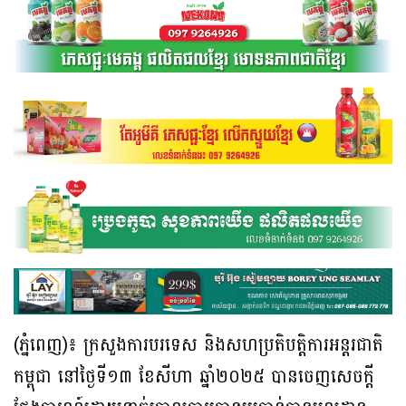
(ភ្នំពេញ)៖ ក្រសួងការបរទេស និងសហប្រតិបត្តិការអន្តរជាតិ
កម្ពុជា នៅថ្ងៃទី១៣ ខែសីហា ឆ្នាំ២០២៥ បានចេញសេចក្តី