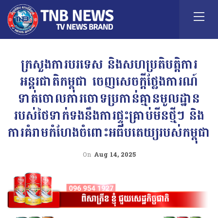
ក្រសួងការបរទេស និងសហប្រតិបត្តិការ
អន្តរជាតិកម្ពុជា ចេញសេចក្តីថ្លែងការណ៍
ទាត់ចោលការចោទប្រកាន់គ្មានមូលដ្ឋាន
របស់ថៃទាក់ទងនឹងការផ្ទុះគ្រាប់មីនថ្មីៗ និង
ការគំរាមកំហែងចំពោះអធិបតេយ្យរបស់កម្ពុជា
On
Aug 14, 2025