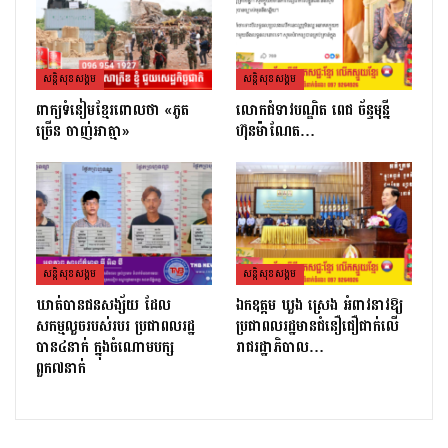
សន្តិសុខសង្គម
សន្តិសុខសង្គម
ពាក្យទំនៀមខ្មែរពោលថា «ភូត
លោកជំទាវបណ្ឌិត ពេជ ច័ន្ទមុន្នី
ច្រើន ចាញ់អាត្មា»
ហ៊ុនម៉ាណែត…
សន្តិសុខសង្គម
សន្តិសុខសង្គម
ឃាត់បានជនសង្ស័យ ដែល
ឯកឧត្ដម ឃួង ស្រេង អំពាវនាវឱ្យ
សកម្មលួចរបស់របរ ប្រជាពលរដ្ឋ
ប្រជាពលរដ្ឋមានជំនឿជឿជាក់លើ
បាន៤នាក់ ក្នុងចំណោមបក្ស
រាជរដ្ឋាភិបាល…
ពួក៧នាក់