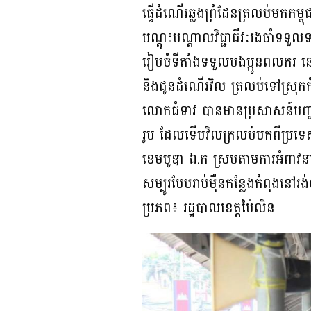
ធ្វើដំណើរឆ្លងព្រំដែនត្រលប់មកកម
បណ្តុះបណ្តាលវិជ្ជាជីវៈរងចាំទទ
រៀបចំទីតាំងទទួលបងប្អូនពលករ នៅ
និងជូនដំណើរវិល ត្រលប់ទៅស្រុ
លោកជំទាវ បានមានប្រសាសន៍បញ្ជា
រូប ដែលទើបវិលត្រលប់មកពីប្រទេ
ខេមបូឌា ឯ.ក ស្របតាមការអំពាវនាវ
សម្បូរបែបរាប់ម៉ឺនកន្លែងកំពុងនៅរង់
ប្រភព៖ រដ្ឋបាលខេត្តប៉ៃលិន