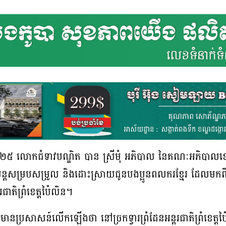
ំ២០២៥ លោកជំទាវបណ្ឌិត បាន ស្រីមុំ អភិបាល នៃគណៈអភិបាលខេត
ពុងបន្តសម្របសម្រួល និងដោះស្រាយជូនបងប្អូនពលករខ្មែរ ដែលមក
ជាតិព្រំខេត្តប៉ៃលិន។
មានប្រសាសន៍លើកឡើងថា នៅច្រកទ្វារព្រំដែនអន្តរជាតិព្រំខេត្តប