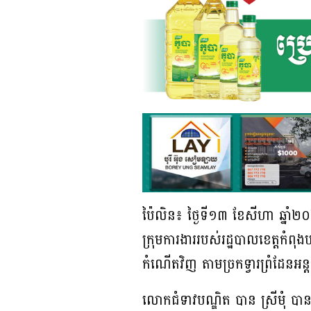
ប៉ៃលិន៖ ថ្ងៃទី១៣ ខែសីហា ឆ្នា
ក្រុមការងាររបស់រដ្ឋបាលខេត្តកំ
កំណើតវិញ តាមច្រកទ្វារព្រំដែនអន្តរ
លោកជំទាវបណ្ឌិត បាន ស្រីមុំ បាន