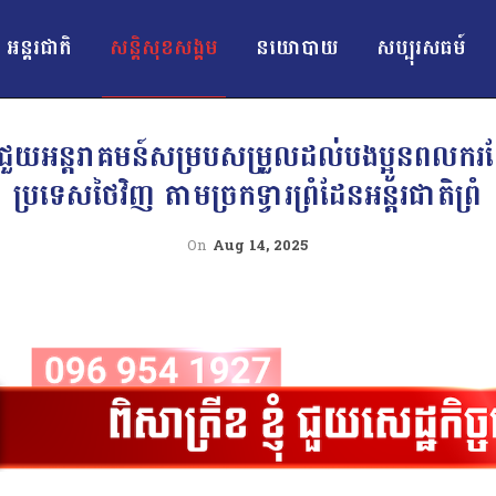
អន្ដរជាតិ
សន្តិសុខសង្គម
នយោបាយ
សប្បុរសធម៍
បន្តជួយអន្តរាគមន៍សម្របសម្រួលដល់បងប្អូនពលករខ
ប្រទេសថៃវិញ តាមច្រកទ្វារព្រំដែនអន្តរជាតិព្រំ
On
Aug 14, 2025