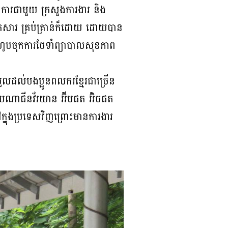
សហការជាមួយ ក្រសួងការងារ និង
 ឯកសារ គ្រប់គ្រាន់ក៏ដោយ ដោយបាន
រហូបចុកការថែទាំព្យាបាលសុខភាព
លដល់បងប្អូនពលករខ្មែរជាច្រើន
ាយណាជីនវ័រយាន អ៊ីមផត អ៊ិចផត
ៅក្នុងប្រទេសវិញព្រោះមានការងារ