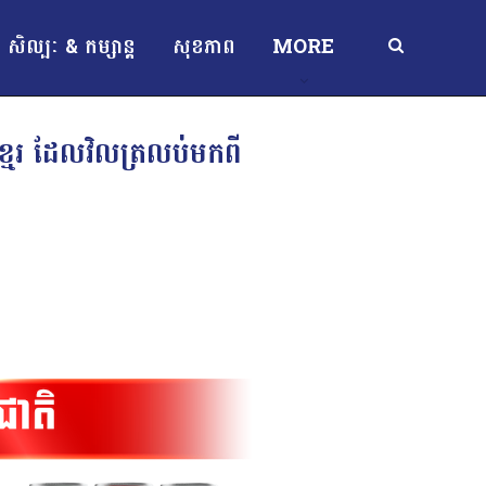
សិល្បៈ & កម្សាន្ត
សុខភាព
MORE
្មែរ ដែលវិលត្រលប់មកពី