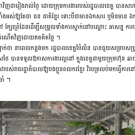
្ពុជាវិញជារៀងរាល់ថ្ងៃ ដោយក្រុមការងាររបស់រដ្ឋបាលខេត្ត បាន
ួលទាំងអស់ឱ្យតែជា ជន ជាតិខ្មែរ ទោះបីជាមានឯកសារ ឬមិនមាន
 ក្បែរព្រំដែនដើម្បីសម្រួលទាំងការស្នាក់នៅបណ្ដោះ អាសន្ន កា
កកំណើតវិញដោយឥតគិតថ្លៃ ។
ក់ថា នាពេលកន្លងមក រដ្ឋបាលខេត្តប៉ៃលិន បានជួយសម្របសម្រួ
សថៃ បានទទួលឱកាសការងារល្អនៅ ក្នុងខេត្តជាមួយក្រុមហ៊ុន ឆ
របស់រាជរដ្ឋាភិបាលឱ្យបងប្អូនពលករខ្មែរ វិលត្រលប់មកធ្វើការន
ចាំ ។