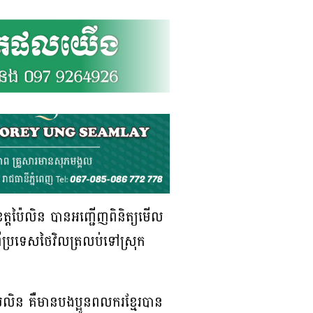
្តប៉ៃលិន បានអញ្ជើញពិនិត្យមើល
ពីប្រទេសថៃវិលត្រលប់ទៅស្រុក
៉ៃលិន គឺមានបងប្អូនពលករខ្មែរបាន