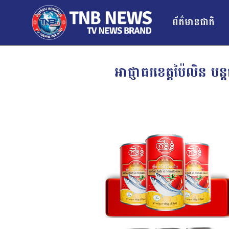
ព័ត៌មានជាតិ
អាជ្ញាធរខេត្តប៉ៃលិន 