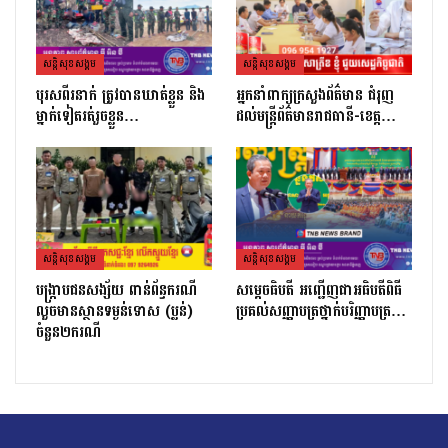
សន្តិសុខសង្គម
សន្តិសុខសង្គម
បុរសពីរនាក់ ត្រូវបានឃាត់ខ្លួន និង
អ្នកនាំពាក្យក្រសួងព័ត៌មាន ជំរុញ
ម្នាក់ទៀតរត់រួចខ្លួន…
ដល់មន្ត្រីព័ត៌មានរាជធានី-ខេត្ត…
សន្តិសុខសង្គម
សន្តិសុខសង្គម
បង្ក្រាបជនសង្ស័យ ពាន់ព័ន្ធករណី
សម្ដេចធិបតី អញ្ជើញជាអធិបតីពិធី
លួចមានស្ថានទម្ងន់ទោស (ប្លន់)
ប្រគល់សញ្ញាបត្រថ្នាក់បរិញ្ញាបត្រ…
ចំនួន២ករណី