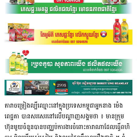
តារាចម្រៀងល្បីឈ្មោះនៅក្នុងប្រទេសកម្ពុជាអ្នកនាង ម៉េង
ពេជ្ជតា បានសរសេរនៅលេីបណ្តាញសង្គមថា ៖ មានក្រុម
ហ៊ុនមួយចំនួនបានបញ្ឈប់ការងារចំពោះតារាណាដែលធ្វេីពហិ