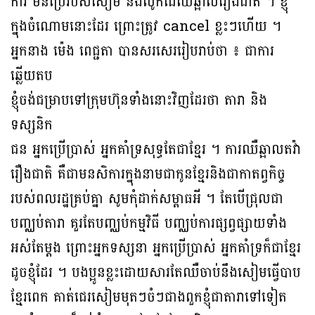
ការ មិនប្រេីរបស់សៀម និងលូកដៃឈឺឆ្អាលរឿងជាតិ ។ ខ្ញុំ
ក្នុងចំណោមនោះដែរ ព្រោះត្រូវ cancel ខ្លះៗហេីយ ។
អ្នកនាង ម៉េង ពេជ្ជតា បានសរសេររៀបរាប់ថា ៖ ជាការ
ឆ្លេីយតប
ខ្ញុំចង់ជម្រាបទៅក្រុមហ៊ុនទាំងនោះវិញដែរថា តារា និង
ទស្សនិក
ជន អ្នកប្រេីប្រាស់ អ្នកគាំទ្រសុទ្ធតែជាខ្មែរ ។ ការឈឺឆ្អាលតវ៉ា
រឿងជាតិ គឺជាមនសិការក្នុងនាមជាកូនខ្មែរនិងជាកាតព្វកិច្ច
របស់ពលរដ្ឋគ្រប់គ្នា សូមកុំដាក់សម្ពាធអី ។ តែបេីជ្រុលជា
បញ្ឈប់តារា គួរតែបញ្ឈប់កម្មវិធី បញ្ឈប់ការផ្សព្វផ្សាយទាំង
អស់តែម្តង ព្រោះអ្នកទស្សនា អ្នកប្រេីប្រាស់ អ្នកគាំទ្រក៏ជាខ្មែរ
ដូចខ្ញុំដែរ ។ បងប្អូនខ្លះដោយសារតែឈឺចាប់នឹងសៀមធ្វេីបាប
ខ្មែរពេក គាត់ជេរសៀមមុតៗចំៗជាងពួកខ្ញុំជាតារាទៅទៀត