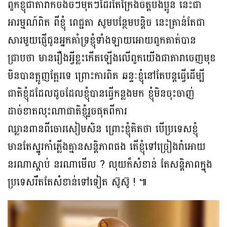
ពួកខ្ញុំជាតារាក៏ចង់ចំៗមុតៗដែរតែក្រែងចិត្តបងប្អូន នេះជា
អារម្មណ៍ពិត ពីខ្ញុំ ពេជ្ជតា សូមបន្ថែមបន្តិច នេះគ្រាន់តែជា
សារមួយផ្ញេីជូនអ្នកគាំទ្រខ្ញុំទាំងឡាយអោយពួកគាត់បាន
ជ្រាបថា មានរឿងអ្វីខ្លះកេីតឡេីងលេីពួកយេីងជាតារាចេញមុខ
មិនបានត្អូញត្អែរទេ ព្រោះការពិត ឆន្ទៈខ្ញុំនៅតែបន្តធ្វេីដេីម្បី
ជាតិខ្ញុំដដែលដូចដែលខ្ញុំបានធ្វេីកន្លងមក ខ្ញុំមិនចុះចាញ់
ដាច់ខាតលុះណាជាតិខ្ញុំរួចផុតពីការ
ឈ្លានពានពីចោរសៀមសិន ព្រោះខ្ញុំគិតថា បេីប្រទេសខ្ញុំ
មានតែស្នូរកាំភ្លេីងគ្មានសន្តិភាពផង តេីខ្ញុំទៅច្រៀងរាំអោយ
នរណាស្តាប់ នរណាមេីល ? លុយក៏សំខាន់ តែសន្តិភាពក្នុង
ប្រទេសរឹតតែសំខាន់ទៅទៀត ស៊ូស៊ូ ! ៕