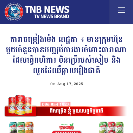
តារាចម្រៀងម៉េង ពេជ្ជតា ៖ មានក្រុមហ៊ុន
មួយចំនួនបានបញ្ឈប់ការងារចំពោះតារាណា
ដែលធ្វេីពហិការ មិនប្រេីរបស់សៀម និង
លូកដៃឈឺឆ្អាលរឿងជាតិ
On
Aug 17, 2025