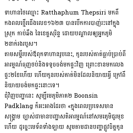
ទាហានថៃឈ្មោះ Ratthaphum Thepsiri មកពី
កងពលថ្មើរជើងលេខ១៦២៣ បានបើកការបាញ់រះនៅក្នុង
ស្រុក កាប់ឆឹង នៃខេត្តសុរិន្ទ ដោយបណ្តាលឲ្យអ្នកភូមិ
២នាក់រងរបួស។
តាមសម្តីរបស់ឪពុកទាហានរូបនេះ, កូនរបស់គាត់ធ្លាប់ប្រាប់ពី
អារម្មណ៍ធុញថប់និងទទូចចង់មកផ្ទះវិញ ព្រោះខានមកលេង
ផ្ទះ២ខែហើយ ហើយកូនរបស់គាត់មិនដែលនិយាយអ្វី ក្រៅពី
និយាយចង់មកផ្ទះនោះទេ។
ជុំវិញបញ្ហានេះ សូម្បីមេភូមិភាគ២ Boonsin
Padklang ក៏អះអាងដែរថា «ក្នុងពេលប្រទេសមាន
សង្គ្រាម ច្បាស់ជាមានបញ្ហាសតិអារម្មណ៍នៅសមរភូមិជួរមុខ
ហើយ ដូច្នេះមេទ័ពទាំងឡាយ សូមតាមដានបញ្ហាផ្លូវចិត្តកូន