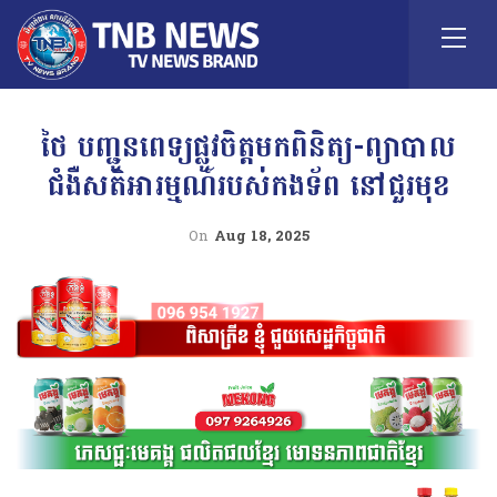
ថៃ បញ្ជូនពេទ្យផ្លូវចិត្តមកពិនិត្យ-ព្យាបាល
ជំងឺសតិអារម្មណ៍របស់កងទ័ព នៅជួរមុខ
On
Aug 18, 2025