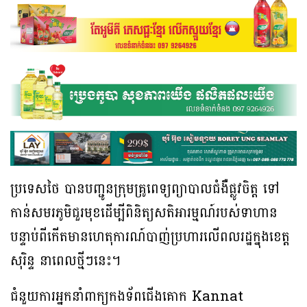
ប្រទេសថៃ បានបញ្ជូនក្រុមគ្រូពេទ្យព្យាបាលជំងឺផ្លូវចិត្ត ទៅ
កាន់សមរភូមិជួរមុខដើម្បីពិនិត្យសតិអារម្មណ៍របស់ទាហាន
បន្ទាប់ពីកើតមានហេតុការណ៍បាញ់ប្រហារលើពលរដ្ឋក្នុងខេត្ត
សុរិន្ទ នាពេលថ្មីៗនេះ។
ជំនួយការអ្នកនាំពាក្យកងទ័ពជើងគោក Kannat