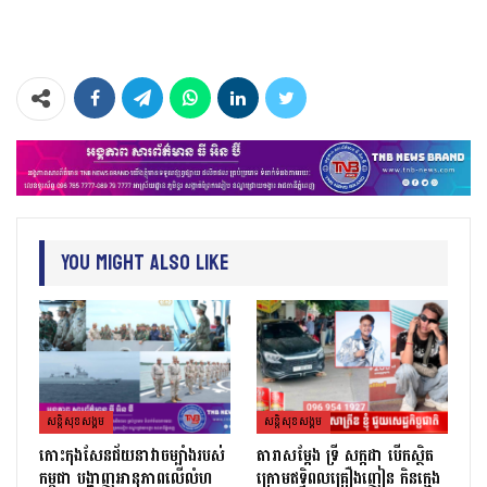
You Might Also Like
សន្តិសុខសង្គម
សន្តិសុខសង្គម
កោះកុងសែនជ័យនាវាចម្បាំងរបស់
តារាសម្ដែង ទ្រី សក្កដា បើកស្ថិត
កម្ពុជា បង្ហាញអានុភាពលើលំហ
ក្រោមឥទ្ធិពលគ្រឿងញៀន កិនក្មេង