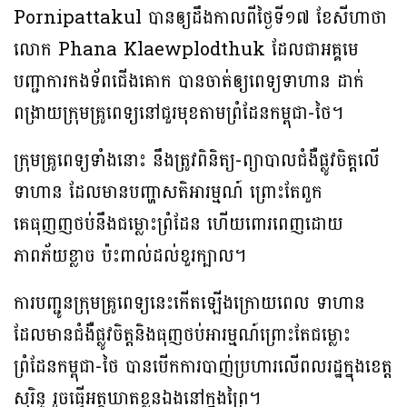
Pornipattakul បានឲ្យដឹងកាលពីថ្ងៃទី១៧ ខែសីហាថា
លោក Phana Klaewplodthuk ដែលជាអគ្គមេ
បញ្ជាការកងទ័ពជើងគោក បានចាត់ឲ្យពេទ្យទាហាន ដាក់
ពង្រាយក្រុមគ្រូពេទ្យនៅជួរមុខតាមព្រំដែនកម្ពុជា-ថៃ។
ក្រុមគ្រូពេទ្យទាំងនោះ នឹងត្រូវពិនិត្យ-ព្យាបាលជំងឺផ្លូវចិត្តលើ
ទាហាន ដែលមានបញ្ហាសតិអារម្មណ៍ ព្រោះតែពួក
គេធុញញថប់នឹងជម្លោះព្រំដែន ហើយពោរពេញដោយ
ភាពភ័យខ្លាច ប៉ះពាល់ដល់ខួរក្បាល។
ការបញ្ជូនក្រុមគ្រូពេទ្យនេះកើតឡើងក្រោយពេល ទាហាន
ដែលមានជំងឺផ្លូវចិត្តនិងធុញថប់អារម្មណ៍ព្រោះតែជម្លោះ
ព្រំដែនកម្ពុជា-ថៃ បានបើកការបាញ់ប្រហារលើពលរដ្ឋក្នុងខេត្ត
សុរិន្ទ រួចធ្វើអត្ថឃាតខ្លូនឯងនៅក្នុងព្រៃ។