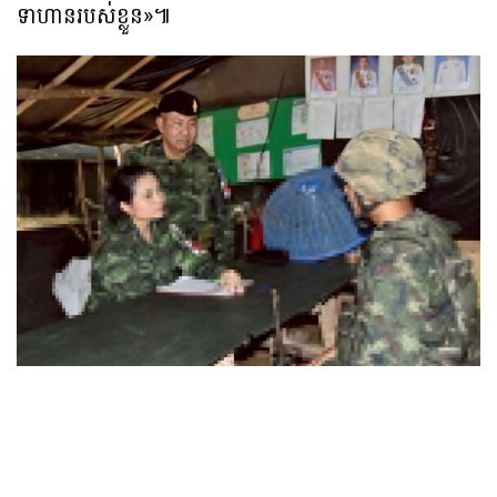
ទាហានរបស់ខ្លួន»៕