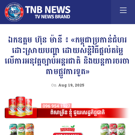
ឯកឧត្តម ហ៊ុន ម៉ានី ៖ «កម្ពុជាប្រកាន់ជំហរ
ដោះស្រាយបញ្ហា ដោយសន្តិវិធីផ្តល់តម្លៃ
លើការអនុវត្តច្បាប់អន្តរជាតិ និងយន្តការចរចា
តាមផ្លូវការទូត»
On
Aug 19, 2025