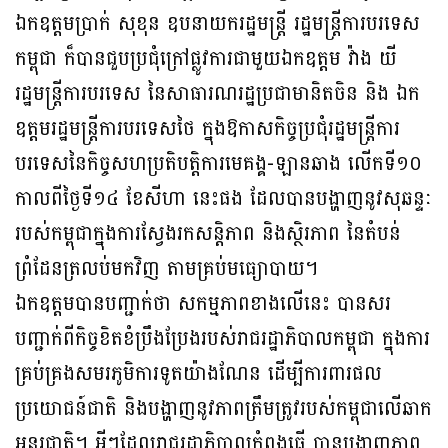
ឯកឧត្តមប្រាក់ សុខុន ឧបនាយករដ្ឋមន្ត្រី រដ្ឋមន្រ្តីការបរទេស
កម្ពុជា ក៏បានជួបប្រជុំក្រៅផ្លូវការជាមួយឯកឧត្តម វ៉ាង យី
រដ្ឋមន្រ្តីការបរទេស នៃសាធារណរដ្ឋប្រជាមានិតចិន និង ឯក
ឧត្តមរដ្ឋមន្ត្រីការបរទេសថៃ ក្នុងឱកាសកិច្ចប្រជុំរដ្ឋមន្ត្រីការ
បរទេសនៃកិច្ចសហប្រតិបត្តិការមេគង្គ-ឡានឆាង លើកទី១០
កាលពីថ្ងៃទី១៤ ខែសីហា នេះផង ដែលបានបង្ហាញនូវសុឆន្ទៈ
របស់កម្ពុជាក្នុងការស្វែងរកសន្តិភាព និងស្ថិរភាព នៃតំបន់
ព្រំដែនត្រលប់មកវិញ តាមគ្រប់មធ្យោបាយ។
ឯកឧត្តមបានបញ្ជាក់ថា សកម្មភាពខាងលើនេះ បានសរ
បញ្ជាក់ពីកិច្ចខិតខំប្រឹងប្រែងរបស់រាជរដ្ឋាភិបាលកម្ពុជា ក្នុងការ
គ្រប់គ្រងសមរភូមិការទូតយ៉ាងណែន ដើម្បីការពារផល
ប្រយោជន៍ជាតិ និងបង្ហាញនូវភាពត្រឹមត្រូវរបស់កម្ពុជាលើឆាក
អន្តរជាតិ។ អ្វីៗដែលរាជរដ្ឋាភិបាលកំពុងធ្វើ បានបង្ហាញភាព