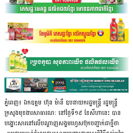
ភ្នំពេញ៖ ឯកឧត្តម ហ៊ុន ម៉ានី ឧបនាយករដ្ឋមន្ត្រី រដ្ឋមន្ត្រី
ក្រសួងមុខងារសាធារណៈ នៅថ្ងៃទី១៩ ខែសីហានេះ បាន
បង្ហោះសារនៅលើបណ្ដាញសង្គមហ្វេសប៊ុកបញ្ជាក់ជាថ្មីថា