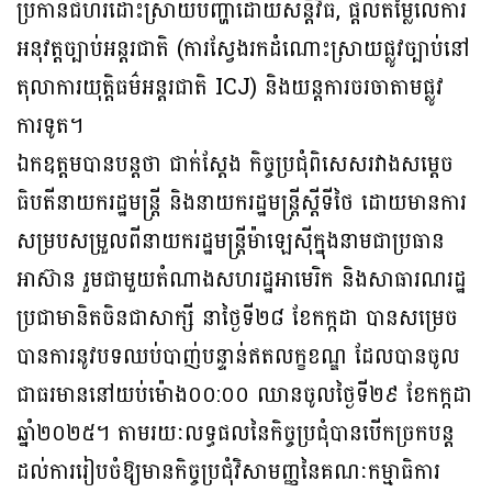
ប្រកាន់ជំហរដោះស្រាយបញ្ហាដោយសន្តិវិធី, ផ្តល់តម្លៃលើការ
អនុវត្តច្បាប់អន្តរជាតិ (ការស្វែងរកដំណោះស្រាយផ្លូវច្បាប់នៅ
តុលាការយុត្តិធម៌អន្តរជាតិ ICJ) និងយន្តការចរចាតាមផ្លូវ
ការទូត។
ឯកឧត្តមបានបន្តថា ជាក់ស្តែង កិច្ចប្រជុំពិសេសរវាងសម្តេច
ធិបតីនាយករដ្ឋមន្ត្រី និងនាយករដ្ឋមន្ត្រីស្តីទីថៃ ដោយមានការ
សម្របសម្រួលពីនាយករដ្ឋមន្ត្រីម៉ាឡេស៊ីក្នុងនាមជាប្រធាន
អាស៊ាន រួមជាមួយតំណាងសហរដ្ឋអាមេរិក និងសាធារណរដ្ឋ
ប្រជាមានិតចិនជាសាក្សី នាថ្ងៃទី២៨ ខែកក្កដា បានសម្រេច
បានការនូវបទឈប់បាញ់បន្ទាន់ឥតលក្ខខណ្ឌ ដែលបានចូល
ជាធរមាននៅយប់ម៉ោង០០:០០ ឈានចូលថ្ងៃទី២៩ ខែកក្កដា
ឆ្នាំ២០២៥។ តាមរយៈលទ្ធផលនៃកិច្ចប្រជុំបានបើកច្រកបន្ត
ដល់ការរៀបចំឱ្យមានកិច្ចប្រជុំវិសាមញ្ញនៃគណៈកម្មាធិការ