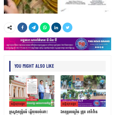
You Might Also Like
សន្តិសុខសង្គម
សន្តិសុខសង្គម
ក្រសួងយុត្តិធម៌ ឆ្លើយតបចំពោះ
ឯកឧត្តមបណ្ឌិត ជ្រុន ថេរ៉ាវ៉ាត