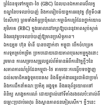
ព្រំដែនទូទៅកម្ពុជា-ថៃ (GBC) ដែលបានឯកភាពលើលក្ខ
ខណ្ឌនៃបទឈប់បាញ់ និងការរៀបចំយន្តការអនុវត្ត (ថ្ងៃទី០៧
ខែសីហា) ព្រមទាំងកិច្ចប្រជុំគណៈកម្មាធិការព្រំដែនថ្នាក់យោធ
ភូមិភាគ (RBC) ក្នុងគោលដៅរក្សាឱ្យបាននូវភាពស្ងប់ស្ងាត់
និងអនុវត្តបទឈប់បាញ់ឱ្យមានប្រសិទ្ធភាព។
ឯកឧត្តម ហ៊ុន ម៉ានី បានបញ្ជាក់ថា កម្ពុជា បើកចំហច្រក
ការទូតគ្រប់កម្រិត ប្រកបដោយដោយភាពបុរេសកម្មក្នុងនោះ
រួមមាន ការសម្របសម្រួលផ្តល់ព័ត៌មានអំពីការវិវត្តថ្មីៗនៃ
សភាពការណ៍ព្រំដែនកម្ពុជា-ថៃ តាមរយៈការធ្វើបទបង្ហាញ
ដល់សមាជិកអង្គទូតបរទេស និងទីភ្នាក់ងារអន្តរជាតិជាប្រចាំ
និងការដឹកនាំគណៈប្រតិភូ អង្គទូត និងអនុព័ន្ធយោធាទៅ
ពិនិត្យ សង្កេតការណ៍ ដោយផ្ទាល់នៅទីតាំងរងផលប៉ះពាល់ពី
ជម្លោះប្រដាប់អាវុធ និងស្ថានភាពជនភៀសសឹក។ ថ្មីៗនេះ