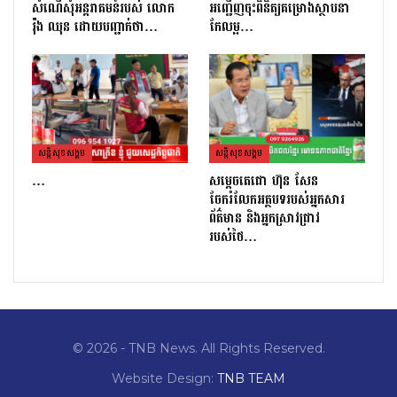
សំណើសុំអន្តរាគមន៍របស់ លោក
អញ្ជើញចុះពិនិត្យគម្រោងស្ថាបនា
រ៉ុង ឈុន ដោយបញ្ជាក់ថា…
កែលម្អ…
សន្តិសុខសង្គម
សន្តិសុខសង្គម
…
សម្តេចតេជោ ហ៊ុន សែន
ចែករំលែកអត្ថបទរបស់អ្នកសារ
ព័ត៌មាន និងអ្នកស្រាវជ្រាវ
របស់ថៃ…
© 2026 - TNB News. All Rights Reserved.
Website Design:
TNB TEAM