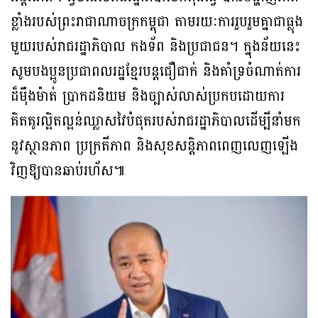
ខ្លាំងរបស់ព្រះរាជាណាចក្រកម្ពុជា តាមរយៈការរួបរួមគ្នាជាធ្លុង
មួយរបស់រាជរដ្ឋាភិបាល កងទ័ព និងប្រជាជន។ ក្នុងន័យនេះ
សូមបងប្អូនប្រជាពលរដ្ឋខ្មែរបន្តជឿជាក់ និងគាំទ្រចំណាត់ការ
ដ៏ម៉ឹងម៉ាត់ ប្រាកដនិយម និងច្បាស់លាស់ប្រកបដោយការ
គិតគូរល្អិតល្អន់ឈ្លាសវៃបំផុតរបស់រាជរដ្ឋាភិបាលដើម្បីនាំមក
នូវស្ថានភាព ប្រក្រតីភាព និងសុខសន្តិភាពពេញលេញឡើង
វិញឱ្យបានឆាប់រហ័ស៕