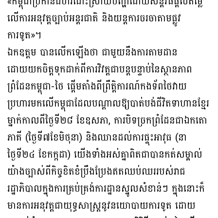
«កម្ពុជាប្រកាន់ជំហរដោះស្រាយបញ្ហាដោយសន្តិវិធីផ្តល់តម្លៃ
លើការអនុវត្តច្បាប់អន្តរជាតិ និងយន្តការចរចាតាមផ្លូវ
ការទូត»។
ឯកឧត្តម បានលើកឡើងថា ជាមួយនឹងការតាមដាន
ដោយយកចិត្តទុកដាក់ពីការវិវត្តជាបន្តបន្ទាប់នៃស្ថានភាព
ព្រំដែនកម្ពុជា-ថៃ ផ្តើមតាំងពីព្រឹត្តិការណ៍កងទ័ពថៃវាយ
ប្រហារមកលើកម្ពុជាដែលបណ្តាលឱ្យបាត់បង់ជីវិតទាហានខ្មែរ
ម្នាក់កាលពីថ្ងៃទី២៨ ខែឧសភា, ការបិទច្រកព្រំដែនជាឯកតោ
ភាគី (ថ្ងៃទី៧ខែមិថុនា) និងឈានដល់ការផ្ទុះអាវុធ (នា
ថ្ងៃទី២៤ ខែកក្កដា) យើងទាំងអស់គ្នាពិតជាបានកត់សម្គាល់
យ៉ាងច្បាស់ពីកិច្ចខិតខំប្រឹងប្រែងឥតឈប់ឈររបស់រាជ
រដ្ឋាភិបាលក្នុងការគ្រប់គ្រង់ការដ្ឋានស្នូលសំខាន់ៗ ក្នុងនោះក៏
មានការអនុវត្តជាយុទ្ធសាស្ត្រនូវនយោបាយការទូត ដោយ