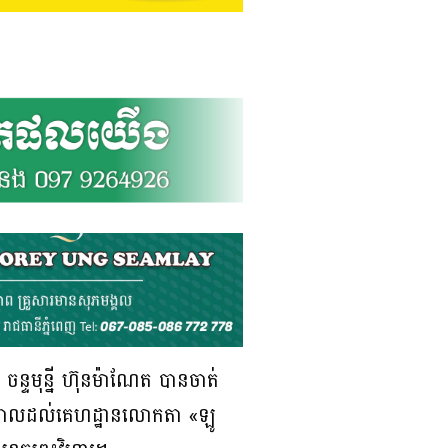
ចន្ទមុន្នី ហ៊ុនម៉ាណែត បានចាត់
ងព្យាបាលដល់គេហដ្ឋានលោកតា «ឡូ