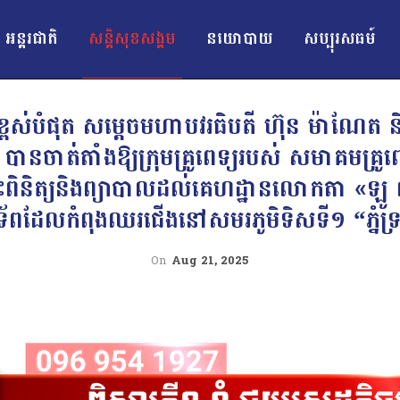
អន្ដរជាតិ
សន្តិសុខសង្គម
នយោបាយ
សប្បុរសធម៍
ពង់ខ្ពស់បំផុត សម្តេចមហាបវរធិបតី ហ៊ុន ម៉ាណែ
ត បានចាត់តាំងឱ្យក្រុមគ្រូពេទ្យរបស់ សមាគមគ្រូពេ
ះពិនិត្យនិងព្យាបាលដល់គេហដ្ឋានលោកតា «ឡូ 
ងទ័ពដែលកំពុងឈរជើងនៅសមរភូមិទិសទី១ “ភ្នំទ្រព
On
Aug 21, 2025