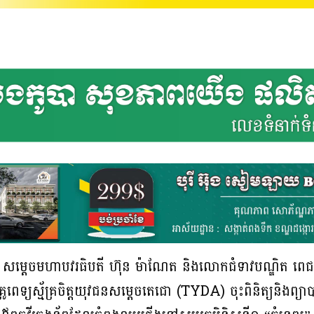
ំផុត សម្តេចមហាបវរធិបតី ហ៊ុន ម៉ាណែត និងលោកជំទាវបណ្ឌិត ពេជ 
មគ្រូពេទ្យស្ម័គ្រចិត្តយុវជនសម្តេចតេជោ (TYDA) ចុះពិនិត្យនិ