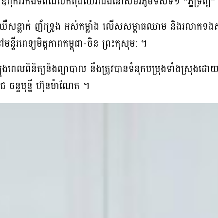
ាឪពុកវីរកងទ័ពដែលកំពុងឈរជើងនៅសមរភូមិទិសទី១ “ភ្នំទ្រព្យ” ខ
ឈឺសន្លាក់ ញ័រទ្រូង អស់កម្លាំង លើសសម្ពាធឈាម និងរលាកទ
្ទីរពេទ្យមិត្តភាពកម្ពុជា-ចិន ព្រះកុសុម: ។
ពេលពិនិត្យនិងព្យាបាល នឹងត្រូវបានទំនុកបម្រុងទាំងស្រុងដោ
ចន្ទមុន្នី ហ៊ុនម៉ាណែត ។