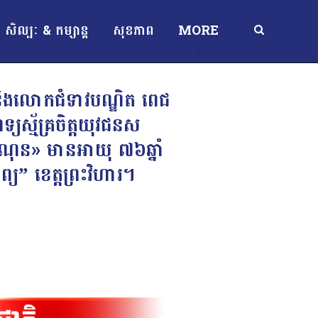
សិល្បៈ & កម្សាន្ត
សុខភាព
MORE
ត និងលោកជំទាវបណ្ឌិត ពេជ
ទ្យស្ម័គ្រចិត្តយុវជនស
ណុន» មានអាយុ ៧៦ឆ្នាំ
្យ” ខេត្តព្រះវិហារ។