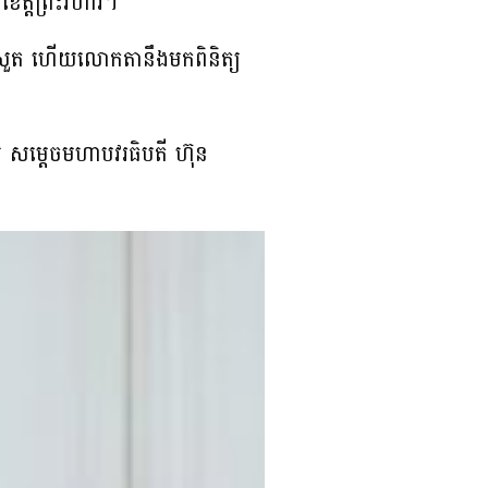
េត្តព្រះវិហារ។
ងសួត ហើយលោកតានឹងមកពិនិត្យ
យ សម្តេចមហាបវរធិបតី ហ៊ុន