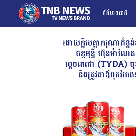
ព័ត៌មានជាតិ
ដោយក្តីមេត្តាករុណាដ៏ខ្
ចន្ទមុន្នី ហ៊ុនម៉ាណែ
ម្តេចតេជោ (TYDA) ចុ
និងត្រូវជាឪពុកវីរក