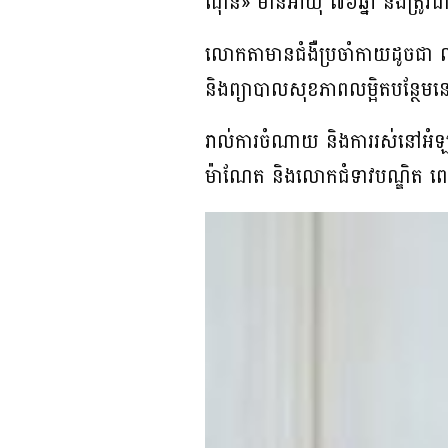
ណុន» មានអាយុ ៧៦ឆ្នាំ និងត្រូវជ
លោកតាមានជំងឺប្រចាំកាយដូចជា 
និងព្យាបាលសុខភាពលម្អិតបន្ថែមនៅមន
រាល់ការចំណាយ និងការរស់នៅអំឡុង
ម៉ាណែត និងលោកជំទាវបណ្ឌិត ពេជ 