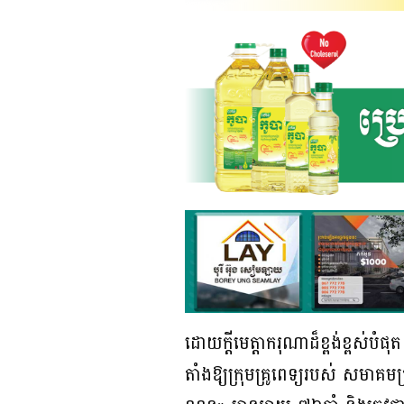
ដោយក្តីមេត្តាករុណាដ៏ខ្ពង់ខ្ពស់ប
តាំងឱ្យក្រុមគ្រូពេទ្យរបស់ សមាគ