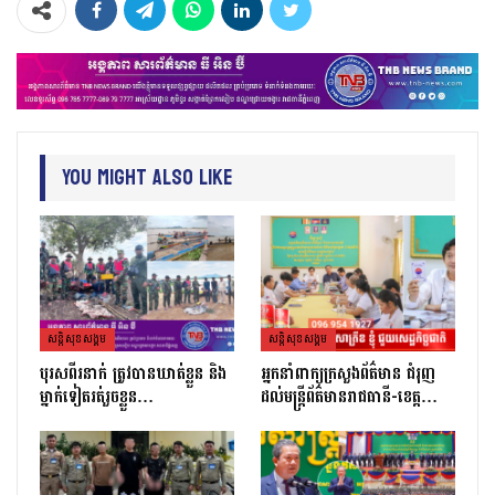
You Might Also Like
សន្តិសុខសង្គម
សន្តិសុខសង្គម
បុរសពីរនាក់ ត្រូវបានឃាត់ខ្លួន និង
អ្នកនាំពាក្យក្រសួងព័ត៌មាន ជំរុញ
ម្នាក់ទៀតរត់រួចខ្លួន…
ដល់មន្ត្រីព័ត៌មានរាជធានី-ខេត្ត…