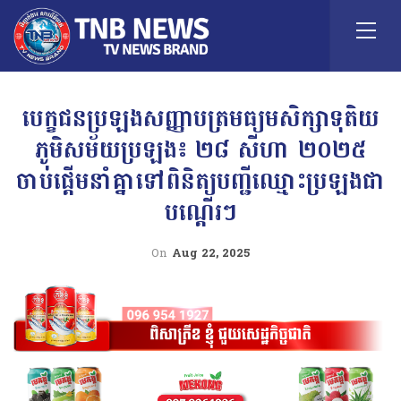
បេក្ខជនប្រឡងសញ្ញាបត្រមធ្យមសិក្សាទុតិយ
ភូមិសម័យប្រឡង៖ ២៨ សីហា ២០២៥
ចាប់ផ្ដើមនាំគ្នាទៅពិនិត្យបញ្ជីឈ្មោះប្រឡងជា
បណ្ដើរៗ
On
Aug 22, 2025