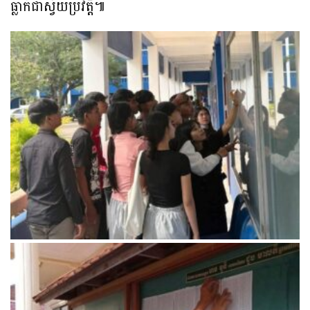
ធ្លាក់ជាស្វ័យប្រវត្តិ៕