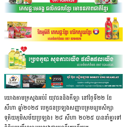
យោងតាមក្រសួងអប់រំ យុវជននិងកីឡា នៅថ្ងៃទី២២ ខែ
សីហា ឆ្នាំ២០២៥ បេក្ខជនប្រឡងសញ្ញាបត្រមធ្យមសិក្សា
ទុតិយភូមិសម័យប្រឡង៖ ២៨ សីហា ២០២៥ បាននាំគ្នាទៅ