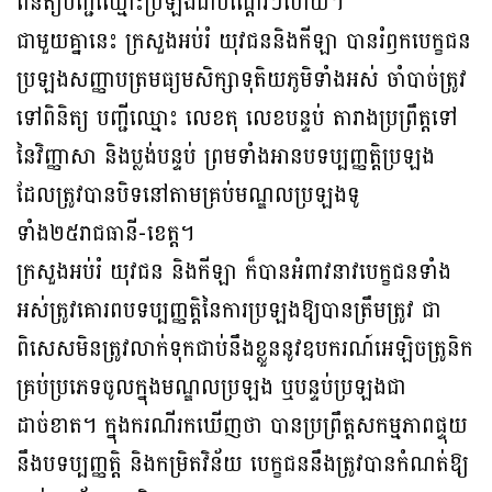
ពិនិត្យបញ្ជីឈ្មោះប្រឡងជាបណ្ដើរៗហើយ។
ជាមួយគ្នានេះ ក្រសួងអប់រំ យុវជននិងកីឡា បានរំឭកបេក្ខជន
ប្រឡងសញ្ញាបត្រមធ្យមសិក្សាទុតិយភូមិទាំងអស់ ចាំបាច់ត្រូវ
ទៅពិនិត្យ បញ្ជីឈ្មោះ លេខតុ លេខបន្ទប់ តារាងប្រព្រឹត្តទៅ
នៃវិញ្ញាសា និងប្លង់បន្ទប់ ព្រមទាំងអានបទប្បញ្ញត្តិប្រឡង
ដែលត្រូវបានបិទនៅតាមគ្រប់មណ្ឌលប្រឡងទូ
ទាំង២៥រាជធានី-ខេត្ត។
ក្រសួងអប់រំ យុវជន និងកីឡា ក៏បានអំពាវនាវបេក្ខជនទាំង
អស់ត្រូវគោរពបទប្បញ្ញត្តិនៃការប្រឡងឱ្យបានត្រឹមត្រូវ ជា
ពិសេសមិនត្រូវលាក់ទុកជាប់នឹងខ្លួននូវឧបករណ៍អេឡិចត្រូនិក
គ្រប់ប្រភេទចូលក្នុងមណ្ឌលប្រឡង ឬបន្ទប់ប្រឡងជា
ដាច់ខាត។ ក្នុងករណីរកឃើញថា បានប្រព្រឹត្តសកម្មភាពផ្ទុយ
នឹងបទប្បញ្ញត្តិ និងកម្រិតវិន័យ បេក្ខជននឹងត្រូវបានកំណត់ឱ្យ