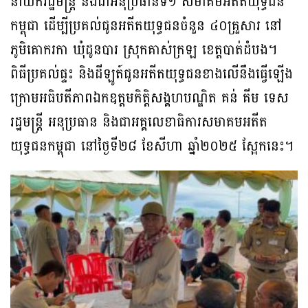
នាយករដ្ឋមន្រ្តី និងជាអនុប្រធានទី១ សមាគមអតីតយុទ្ធជន
កម្ពុជា ដើម្បីប្រគល់ជូនអតីតយុទ្ធជនចំនួន ៤០គ្រួសារ នៅ
ភូមិគោករកា ឃុំដូនបារ ស្រុកគាស់ក្រឡ ខេត្តបាត់ដំបង។
ពិធីប្រគល់ផ្ទះ និងដីឡូត៍ជូនអតីតយុទ្ធជនខាងលើនឹងធ្វើឡើង
ក្រោមអធិបតីភាពឯកឧត្តមកិត្តិសង្គហបណ្ឌិត គន់ គីម ទេស
រដ្ឋមន្រ្តី អនុប្រធាន និងជាអគ្គលេខាធិការសមាគមអតីត
យុទ្ធជនកម្ពុជា នៅថ្ងៃទី២៨ ខែសីហា ឆ្នាំ២០២៥ ស្អែកនេះ។