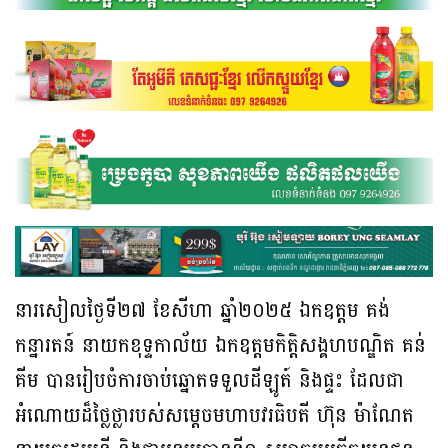
នារសៀលថ្ងៃទី២៧ ខែសីហា ឆ្នាំ២០២៥ ឯកឧត្តម គង់
កន្នារតន៍ នាយកខុទ្ទកាល័យ ឯកឧត្តមកិត្តិសង្គហបណ្ឌិត គន់
គីម បានរៀបចំការចាប់ឆ្នោតទទួលដីឡូត៍ និងផ្ទះ ដែលជា
អំណោយដ៏ថ្លៃថ្លារបស់សម្តេចមហាបវរធិបតី ហ៊ុន ម៉ាណែត