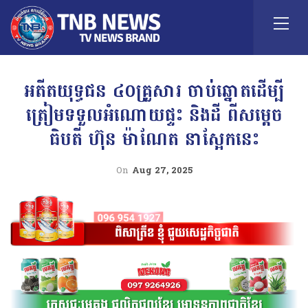
អតីតយុទ្ធជន ៤០គ្រួសារ ចាប់ឆ្នោតដើម្បី
ត្រៀមទទួលអំណោយផ្ទះ និងដី ពីសម្តេច
ធិបតី ហ៊ុន ម៉ាណែត នាស្អែកនេះ
On
Aug 27, 2025