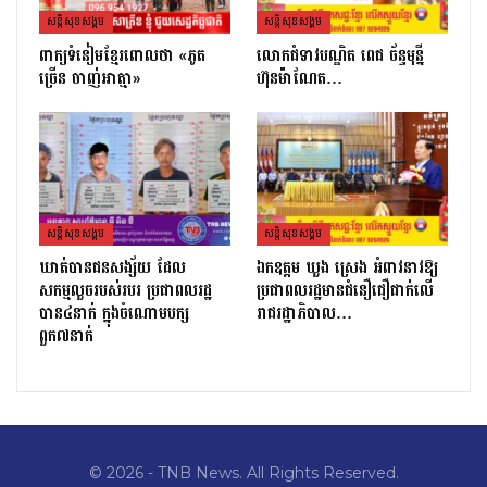
សន្តិសុខសង្គម
សន្តិសុខសង្គម
ពាក្យទំនៀមខ្មែរពោលថា «ភូត
លោកជំទាវបណ្ឌិត ពេជ ច័ន្ទមុន្នី
ច្រើន ចាញ់អាត្មា»
ហ៊ុនម៉ាណែត…
សន្តិសុខសង្គម
សន្តិសុខសង្គម
ឃាត់បានជនសង្ស័យ ដែល
ឯកឧត្ដម ឃួង ស្រេង អំពាវនាវឱ្យ
សកម្មលួចរបស់របរ ប្រជាពលរដ្ឋ
ប្រជាពលរដ្ឋមានជំនឿជឿជាក់លើ
បាន៤នាក់ ក្នុងចំណោមបក្ស
រាជរដ្ឋាភិបាល…
ពួក៧នាក់
© 2026 - TNB News. All Rights Reserved.