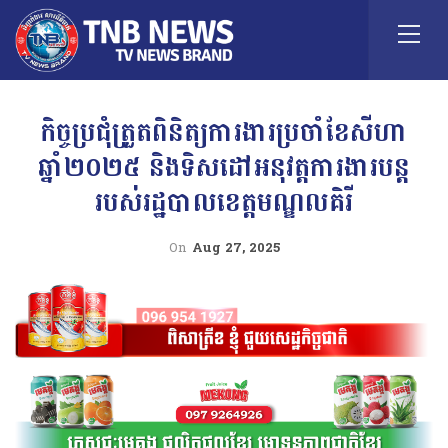
កិច្ចប្រជុំត្រួតពិនិត្យការងារប្រចាំខែសីហា
ឆ្នាំ២០២៥ និងទិសដៅអនុវត្តការងារបន្ត
របស់រដ្ឋបាលខេត្តមណ្ឌលគិរី
On
Aug 27, 2025