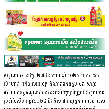
មណ្ឌលគិរី៖ នាថ្ងៃទី២៧ ខែសីហា ឆ្នាំ២០២៥ លោក ជាក់
ម៉េងហ៊ាង អភិបាលរងខេត្ត តំណាងឯកឧត្តម ថង សាវុន
អភិបាលខេត្តមណ្ឌលគិរី បានដឹកនាំកិច្ចប្រជុំត្រួតពិនិត្យការងារ
ប្រចាំខែសីហា ឆ្នាំ២០២៥ និងទិសដៅអនុវត្តការងារបន្ត របស់