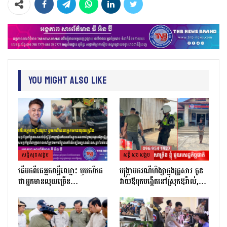
You Might Also Like
សន្តិសុខសង្គម
សន្តិសុខសង្គម
តេីមកពីគេអ្នកល្បីឈ្មោះ​ ឫមកពីគេ
បង្ក្រាបករណីហិង្សាក្នុងគ្រួសារ កូន
ជាអ្នកមានលុយច្រេីន​…
វាយឪពុកបង្កើតនៅស្រុកឱរ៉ាល់,…