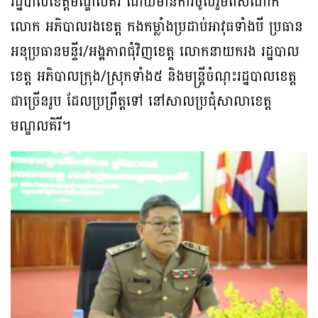
រដ្ឋបាលខេត្តមណ្ឌលគិរី ដោយមានការចូលរួមពីសំណាក់
លោក អភិបាលរងខេត្ត កងកម្លាំងប្រដាប់អាវុធទាំងបី ប្រធាន
អនុប្រធានមន្ទីរ/អង្គភាពជុំវិញខេត្ត លោកនាយករង រដ្ឋបាល
ខេត្ត អភិបាលក្រុង/ស្រុកទាំង៥ និងមន្ត្រីចំណុះរដ្ឋបាលខេត្ត
ជាច្រើនរូប ដែលប្រព្រឹត្តទៅ នៅសាលប្រជុំសាលាខេត្ត
មណ្ឌលគិរី។