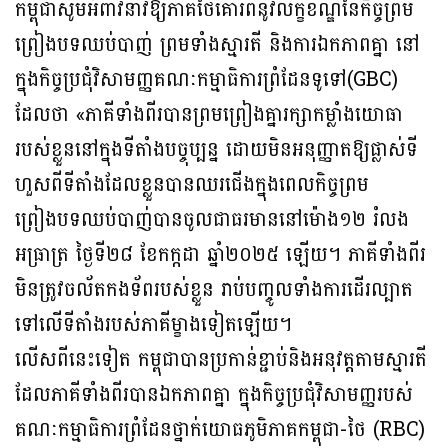
កម្ពុជាសូមអំពាវនាវឱ្យភាគីថៃគោរពនូវលក្ខខណ្ឌនៃកិច្ចព្រម
ព្រៀងបទឈប់បាញ់ ព្រមទាំងស្មារតី និងការឯកភាពគ្នា នៅ
ក្នុងកិច្ចប្រជុំវិសាមញ្ញគណៈកម្មាធិការព្រំដែនទូទៅ(GBC)
ដែលថា «ភាគីទាំងពីរបានព្រមព្រៀងគ្នារក្សាកម្លាំងយោធា
របស់ខ្លួននៅក្នុងទីតាំងបច្ចុប្បន្ន ដោយមិនអនុញ្ញាតឱ្យផ្លាស់ទី
ហួសពីទីតាំងដែលខ្លួនបានឈរជើងក្នុងពេលកិច្ចព្រម
ព្រៀងបទឈប់បាញ់បានចូលជាធរមាននៅម៉ោង១២ រំលង
អធ្រាត្រ ថ្ងៃទី២៨ ខែកក្កដា ឆ្នាំ២០២៥ ឡើយ។ ភាគីទាំងពីរ
មិនត្រូវចល័តកងទ័ពរបស់ខ្លួន រាប់បញ្ចូលទាំងការដើរល្បាត
ទៅលើទីតាំងរបស់ភាគីម្ខាងទៀតឡើយ។
លើសពីនេះទៀត កម្ពុជាបានប្រកាន់ខ្ជាប់និងអនុវត្តតាមស្មារតី
ដែលភាគីទាំងពីរបានឯកភាពគ្នា ក្នុងកិច្ចប្រជុំវិសាមញ្ញរបស់
គណៈកម្មាធិការព្រំដែនថ្នាក់យោធភូមិភាគកម្ពុជា-ថៃ (RBC)