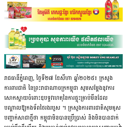
រាជធានីភ្នំពេញ, ថ្ងៃទី២៧ ខែសីហា ឆ្នាំ២០២៥៖ ក្រសួង
ការពារជាតិ នៃព្រះរាជាណាចក្រកម្ពុជា សូមសម្តែងនូវការ
សោកស្តាយចំពោះឧបទ្ទវហេតុនៃការផ្ទុះគ្រាប់មីនដែល
បណ្តាលឱ្យកងទ័ពថៃរងរបួស ។ ក្រសួងការពារជាតិសូមគូស
បញ្ជាក់សាជាថ្មីថា កម្ពុជាមិនបានប្រើប្រាស់ និងមិនបានដាក់