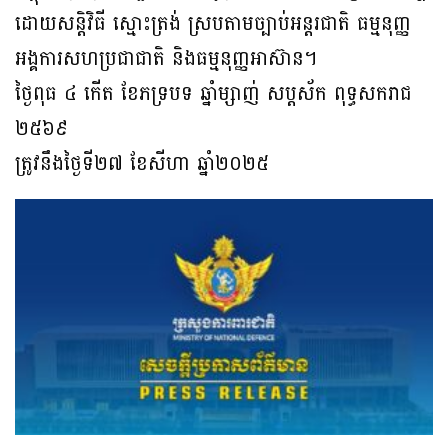
ដោយសន្តិវិធី ស្មោះត្រង់ ស្របតាមច្បាប់អន្តរជាតិ ធម្មនុញ្ញ
អង្គការសហប្រជាជាតិ និងធម្មនុញ្ញអាស៊ាន។
ថ្ងៃពុធ ៤ កើត ខែភទ្របទ ឆ្នាំម្សាញ់ សប្តស័ក ពុទ្ធសករាជ
២៥៦៩
ត្រូវនឹងថ្ងៃទី២៧ ខែសីហា ឆ្នាំ២០២៥