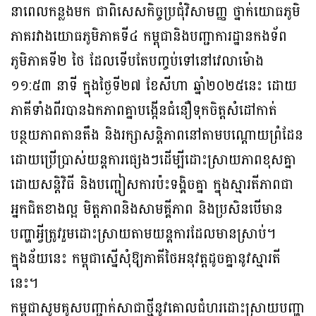
នាពេលកន្លងមក ជាពិសេសកិច្ចប្រជុំវិសាមញ្ញ ថ្នាក់យោធភូមិ
ភាគរវាងយោធភូមិភាគទី៤ កម្ពុជានិងបញ្ជាការដ្ឋានកងទ័ព
ភូមិភាគទី២ ថៃ ដែលទើបតែបញ្ចប់ទៅនៅវេលាម៉ោង
១១:៥៣ នាទី ក្នុងថ្ងៃទី២៧ ខែសីហា ឆ្នាំ២០២៥នេះ ដោយ
ភាគីទាំងពីរបានឯកភាពគ្នាបង្កើនជំនឿទុកចិត្តសំដៅកាត់
បន្ថយភាពតានតឹង និងរក្សាសន្តិភាពនៅតាមបណ្តោយព្រំដែន
ដោយប្រើប្រាស់យន្តការផ្សេងៗដើម្បីដោះស្រាយភាពខុសគ្នា
ដោយសន្តិវិធី និងបញ្ជៀសការប៉ះទង្គិចគ្នា ក្នុងស្មារតីភាពជា
អ្នកជិតខាងល្អ មិត្តភាពនិងសាមគ្គីភាព និងប្រសិនបើមាន
បញ្ហាអ្វីត្រូវរួមដោះស្រាយតាមយន្តការដែលមានស្រាប់។
ក្នុងន័យនេះ កម្ពុជាស្នើសុំឱ្យភាគីថៃអនុវត្តដូចគ្នានូវស្មារតី
នេះ។
កម្ពុជាសូមគូសបញ្ជាក់សាជាថ្មីនូវគោលជំហរដោះស្រាយបញ្ហា