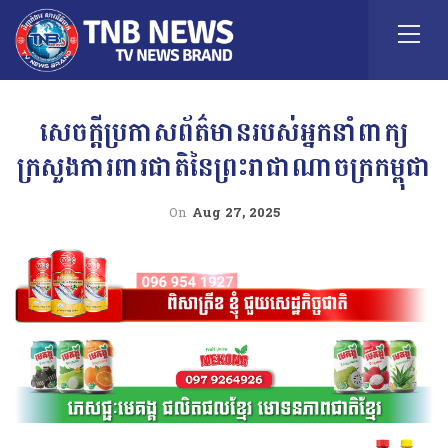
សេចក្តីប្រកាសព័ត៌មានរបស់អ្នកនាំពាក្យ
ក្រសួងការពារជាតិនៃព្រះរាជាណាចក្រកម្ពុជា
On
Aug 27, 2025