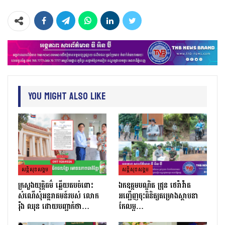
You Might Also Like
សន្តិសុខសង្គម
សន្តិសុខសង្គម
ក្រសួងយុត្តិធម៌ ឆ្លើយតបចំពោះ
ឯកឧត្តមបណ្ឌិត ជ្រុន ថេរ៉ាវ៉ាត
សំណើសុំអន្តរាគមន៍របស់ លោក
អញ្ជើញចុះពិនិត្យគម្រោងស្ថាបនា
រ៉ុង ឈុន ដោយបញ្ជាក់ថា…
កែលម្អ…