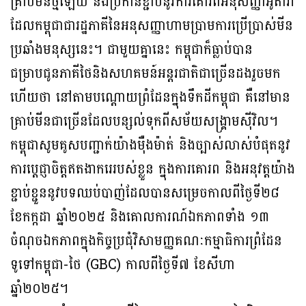
គ្រាប់មីនថ្មីឡើយ និងប្រកាន់ខ្ជាប់នូវការគោរពអនុសញ្ញាអូតាវ៉ា
ដែលកម្ពុជាជារដ្ឋភាគីនៃអនុសញ្ញាហាមប្រាមការប្រើប្រាស់មីន
ប្រឆាំងមនុស្សនេះ។ ជាមួយគ្នានេះ កម្ពុជាក៏ធ្លាប់បាន
ជម្រាបជូនភាគីថៃនិងសហគមន៍អន្តរជាតិជាច្រើនដងរួចមក
ហើយថា នៅតាមបណ្តោយព្រំដែនក្នុងទឹកដីកម្ពុជា គឺនៅមាន
គ្រាប់មីនជាច្រើនដែលបន្សល់ទុកពីសម័យសង្គ្រាមស៊ីវិល។
កម្ពុជាសូមគូសបញ្ជាក់យ៉ាងម៉ឺងម៉ាត់ និងច្បាស់លាស់បំផុតនូវ
ការប្តេជ្ញាចិត្តឥតងាករេរបស់ខ្លួន ក្នុងការគោរព និងអនុវត្តយ៉ាង
ខ្ជាប់ខ្ជួននូវបទឈប់បាញ់ដែលបានសម្រេចកាលពីថ្ងៃទី២៨
ខែកក្កដា ឆ្នាំ២០២៥ និងគោលការណ៍ឯកភាពទាំង ១៣
ចំណុចឯកភាពក្នុងកិច្ចប្រជុំវិសាមញ្ញគណៈកម្មាធិការព្រំដែន
ទូទៅកម្ពុជា-ថៃ (GBC) កាលពីថ្ងៃទី៧ ខែសីហា
ឆ្នាំ២០២៥។