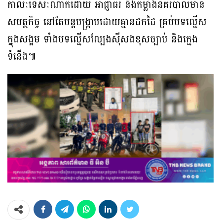
កាលៈទេសៈណាក៏ដោយ អាជ្ញាធរ និងកម្លាំងនគរបាលមាន
សមត្ថកិច្ច នៅតែបន្តបង្ក្រាបដោយគ្មានដកដៃ គ្រប់បទល្មើស
ក្នុងសង្គម ទាំងបទល្មើសល្បែងស៊ីសងខុសច្បាប់ និងក្មេង
ទំនើង៕