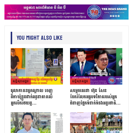
You Might Also Like
សន្តិសុខសង្គម
សន្តិសុខសង្គម
តុលាការខេត្តកណ្ដាល ចេញ
សម្តេចតេជោ ហ៊ុន សែន
ដីកាឃុំខ្លួនដាក់ពន្ធនាគារលើ
ចែករំលែកអត្ថបទវិភាគរបស់អ្នក
អ្នកបើករថយន្ត…
ជំនាញផ្នែកទំនាក់ទំនងអន្តរជាតិ…