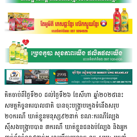
គិតចាប់ពីថ្ងៃទី២០ ដល់ថ្ងៃទី២៦ ខែសីហា ឆ្នាំ២០២៥នេះ
សមត្ថកិច្ចនគរបាលជាតិ បានចុះបង្ក្រាបក្មេងទំនើងសរុប
២០ករណី ឃាត់ខ្លួនមនុស្ស៩២នាក់ ខណៈករណីល្បែង
ស៊ីសងបង្ក្រាបបាន ៣ករណី ឃាត់ខ្លួនជនងប់ល្បែង និងអ្នក