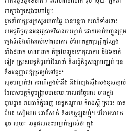
ពាក់ព័ន្ធចំនួន៩នាក់។ នេះបើតាមលោក ទូច សុឃៈ អ្នកនាំ
ពាក្យរងក្រសួងមហាផ្ទៃ។
អ្នកនាំពាក្យរងក្រសួងមហាផ្ទៃ បានបន្ដថា ករណីទាំងនោះ
សមត្ថកិច្ចបានអនុវត្តតាមវិធានការច្បាប់ ដោយចាប់បញ្ជូនក្រុម
ក្មេងទំនើងទាំងអស់ទៅតុលាការ ចំណែកអ្នកប្រព្រឹត្តល្បែង
ទាំង៩នាក់ មាន៣នាក់ ក៏ត្រូវបញ្ចូនទៅតុលាការ និង៦នាក់
ទៀត ត្រូវសមត្ថកិច្ចអប់រំណែនាំ និងធ្វើកិច្ចសន្យាបញ្ឈប់ មុន
នឹងអនុញ្ញាតឱ្យត្រឡប់ទៅផ្ទះ។
សូមបញ្ជាក់ថា ករណីក្មេងទំនើង និងល្បែងស៊ីងសងខុសច្បាប់
ដែលសមត្ថកិច្ចបង្ក្រាបបានរយៈពេល៧ថ្ងៃនោះ មានក្នុង
មូលដ្ឋាន រាជធានីភ្នំពេញ ខេត្តកណ្ដាល កំពង់ស្ពឺ ក្រចេះ បាត់
ដំបង សៀមរាប ពោធិ៍សាត់ និងខេត្តត្បូងឃ្មុំ។ បើតាមលោក
ទូច សុឃៈ លទ្ធផលនេះបញ្ជាក់ច្បាស់ថា ក្នុង