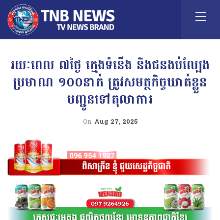
រយៈពេល ៧ថ្ងៃ ក្មេងទំនើង និងជនងប់ល្បែង
ប្រមាណ ១០០នាក់ ត្រូវសមត្ថកិច្ចឃាត់ខ្លួន
បញ្ជូនទៅតុលាការ
On
Aug 27, 2025