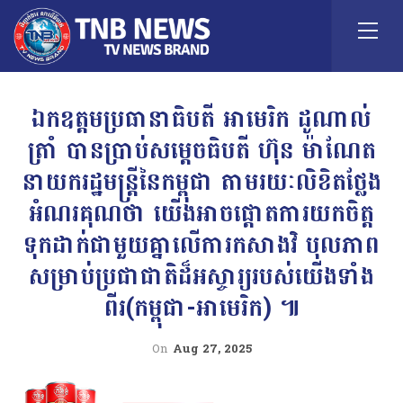
ឯកឧត្តមប្រធានាធិបតី អាមេរិក ដូណាល់
ត្រាំ បានប្រាប់សម្តេចធិបតី ហ៊ុន ម៉ាណែត
នាយករដ្ឋមន្រ្តីនៃកម្ពុជា តាមរយៈលិខិតថ្លែង
អំណរគុណថា យើងអាចផ្តោតការយកចិត្ត
ទុកដាក់ជាមួយគ្នាលើការកសាងវិ បុលភាព
សម្រាប់ប្រជាជាតិដ៏អស្ចារ្យរបស់យើងទាំង
ពីរ(កម្ពុជា-អាមេរិក) ៕
On
Aug 27, 2025