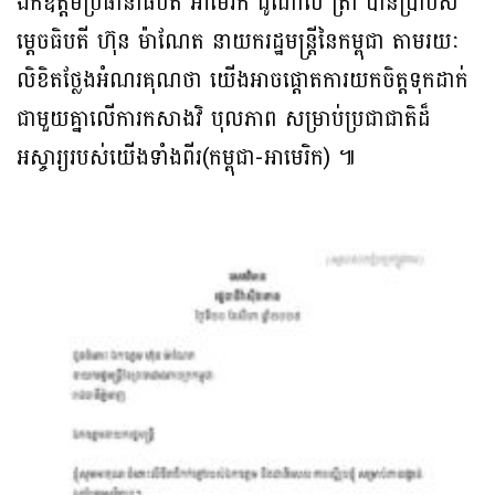
ឯកឧត្តមប្រធានាធិបតី អាមេរិក ដូណាល់ ត្រាំ បានប្រាប់ស
ម្តេចធិបតី ហ៊ុន ម៉ាណែត នាយករដ្ឋមន្រ្តីនៃកម្ពុជា តាមរយៈ
លិខិតថ្លែងអំណរគុណថា យើងអាចផ្តោតការយកចិត្តទុកដាក់
ជាមួយគ្នាលើការកសាងវិ បុលភាព សម្រាប់ប្រជាជាតិដ៏
អស្ចារ្យរបស់យើងទាំងពីរ(កម្ពុជា-អាមេរិក) ៕