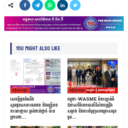
You Might Also Like
សន្តិសុខសង្គម
សន្តិសុខសង្គម
សេចក្ដីជូនដំណឹង
កម្ពុជា-WASME ពិភាក្សាអំពី
សូមជូនសាធារណជន និងមន្ត្រីរាជ
ឱកាសវិនិយោគលើវិស័យគ្រឿង
ការអាជ្ញាធរ គ្រប់ជាន់ថ្នាក់ បាន
សម្អាង និងការជំរុញសហគ្រាសធុន
ជ្រាបថា…
តូច…