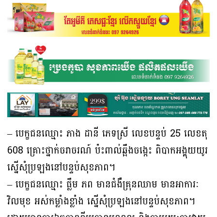
– បេក្ខជនឈ្មោះ ភាង ដានី ភេទស្រី លេខបន្ទប់ 25 លេខតុ
608 គ្រោះថ្នាក់ចរាចរណ៍ ប៉ះពាល់ឆ្អឹងចង្កេះ ពិបាកអង្គុយយូរ
ស្នេីសុំប្រឡងនៅបន្ទប់សុខភាព។
– បេក្ខជនឈ្មោះ ផ្លឹម ភព មានជំងឺគ្រុនឈាម មានអាការៈ
វិលមុខ អស់កម្លាំងខ្លាំង ស្នេីសុំប្រឡងនៅបន្ទប់សុខភាព។