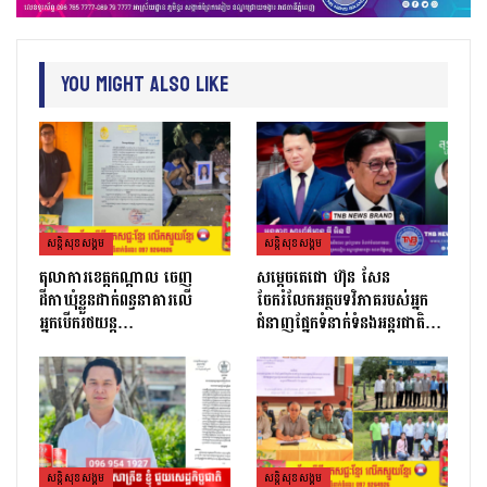
You Might Also Like
សន្តិសុខសង្គម
សន្តិសុខសង្គម
តុលាការខេត្តកណ្ដាល ចេញ
សម្តេចតេជោ ហ៊ុន សែន
ដីកាឃុំខ្លួនដាក់ពន្ធនាគារលើ
ចែករំលែកអត្ថបទវិភាគរបស់អ្នក
អ្នកបើករថយន្ត…
ជំនាញផ្នែកទំនាក់ទំនងអន្តរជាតិ…
សន្តិសុខសង្គម
សន្តិសុខសង្គម