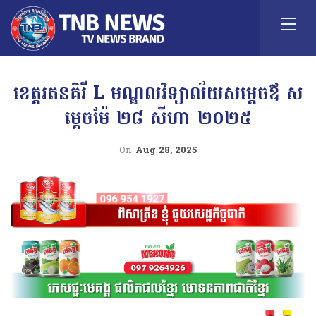
ខេត្តរតនគិរី L មណ្ឌលវិទ្យាល័យសម្តេចឪ ស
ម្តេចម៉ែ ២៨ សីហា ២០២៥
On
Aug 28, 2025