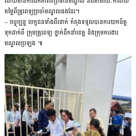
ដោយមានការឯកភាពពីប្រធានមណ្ឌល និងតាមរយៈការវាយ
តម្លៃពីគ្រូពេទ្យប្រចាំមណ្ឌលផងដែរ។
– បច្ចុប្បន្ន បេក្ខជនទាំងពីរនាក់ កំពុងទទួលបានការយកចិត្ត
ទុកដាក់ពី ក្រុមគ្រូពេទ្យ ថ្នាក់ដឹកនាំខេត្ត និងក្រុមការងារ
មណ្ឌលប្រឡង ៕