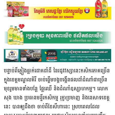
បន្ទាប់ពីភ្លៀងធ្លាក់ជោគជាំដី នៃរដូវវស្សានេះកសិករភាគច្រើន
ក្នុងខេត្តមណ្ឌលគិរី ចាប់ផ្តើមបង្កបង្កើនផលដាំដំណាំជាច្រើន
មុខរួមមានទាំងបន្លែ ផ្លែឈើ និងដំណាំឧស្សាហកម្ម។ លោក
សុង ឃាង ប្រធានមន្ទីរកសិកម្ម រុក្ខាប្រមាញ និងនេសាទខេត្ត
នេះ បានឲ្យដឹងថា ចាប់ពីខែសីហានេះ ស្របពេលដែល