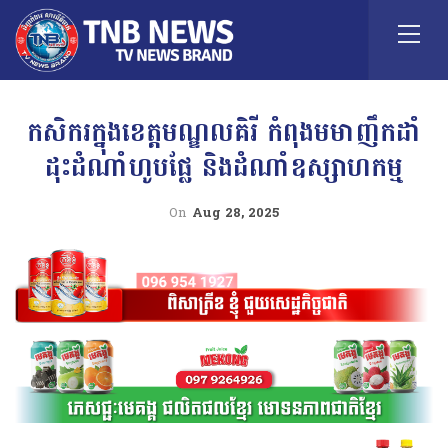
កសិករក្នុងខេត្តមណ្ឌលគិរី កំពុងមមាញឹកដាំ
ដុះដំណាំហូបផ្លែ និងដំណាំឧស្សាហកម្ម
On
Aug 28, 2025