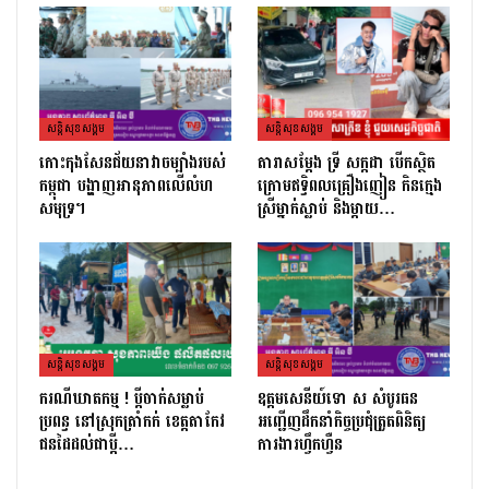
សន្តិសុខសង្គម
សន្តិសុខសង្គម
កោះកុងសែនជ័យនាវាចម្បាំងរបស់
តារាសម្ដែង ទ្រី សក្កដា បើកស្ថិត
កម្ពុជា បង្ហាញអានុភាពលើលំហ
ក្រោមឥទ្ធិពលគ្រឿងញៀន កិនក្មេង
សមុទ្រ។
ស្រីម្នាក់ស្លាប់ និងម្ដាយ…
សន្តិសុខសង្គម
សន្តិសុខសង្គម
ករណីឃាតកម្ម ! ប្ដីចាក់សម្លាប់
ឧត្តមសេនីយ៍ទោ ស សំបូរធន
ប្រពន្ធ នៅស្រុកត្រាំកក់ ខេត្តតាកែវ
អញ្ជើញដឹកនាំកិច្ចប្រជុំត្រួតពិនិត្យ​
ជនដៃដល់ជាប្ដី…
ការងារហ្វឹកហ្វឺន