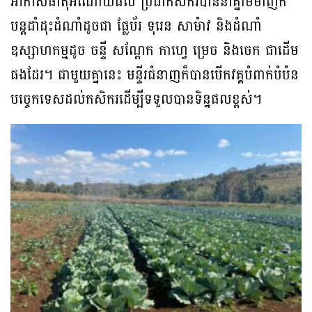
អាកាសធាតុអំណោយផល ប្រជាកសិករបាននាំគ្នាមមាញឹក
បន្តដាំដុះដំណាំដូចជា ផ្លែប័រ ទុរេន សាម៉ាវ និងដំណាំ
ឧស្សាហកម្មដូច ចន្ទី សណ្តែក កាហ្វេ ម្រេច និងចេក ជាដើម
ផងដែរ។ ជាមួយគ្នានេះ មន្ទីរជំនាញក៏បានបើកវគ្គបំពាក់បំប៉ន
បច្ចេកទេសដល់កសិករដើម្បីទទួលបានទិន្នផលខ្ពស់។