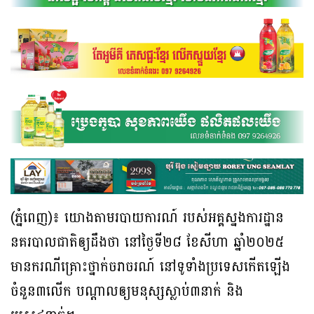
(ភ្នំពេញ)៖ យោងតាមរបាយការណ៍ របស់អគ្គស្នងការដ្ឋាន
នគរបាលជាតិឲ្យដឹងថា នៅថ្ងៃទី២៨ ខែសីហា ឆ្នាំ២០២៥
មានករណីគ្រោះថ្នាក់ចរាចរណ៍ នៅទូទាំងប្រទេសកើតឡើង
ចំនួន៣លើក បណ្ដាលឲ្យមនុស្សស្លាប់៣នាក់ និង