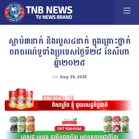
ស្លាប់៣នាក់ និងរបួស៤នាក់ ក្នុងគ្រោះថ្នាក់
ចរាចរណ៍ទូទាំងប្រទេសថ្ងៃទី២៨ ខែសីហា
ឆ្នំា២០២៥
On
Aug 29, 2025