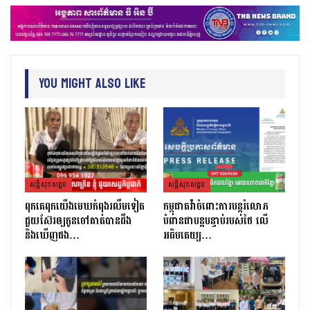
You Might Also Like
សន្តិសុខសង្គម
សន្តិសុខសង្គម
ពុកគេពុកយេីងមេឃកំពុងរលឹមទៀត​
កម្ពុជាតវ៉ាចំពោះការបន្តរំលោភ
ជួយស៊ែរឲ្យកូនចៅគាត់បានដឹង
បំពានជាបន្តបន្ទាប់របស់ថៃ លើ
និងឃេីញផង…
អធិបតេយ្យ…