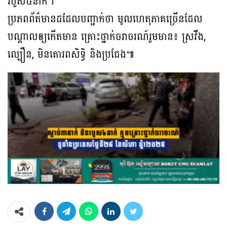
របួស៤នាក់។
ប្រភពព័ត៌មានដដែលបញ្ជាក់ថា មូលហេតុភាគច្រើនដែល
បណ្ដាលឲ្យកើតមាន គ្រោះថ្នាក់ចរាចរណ៍រួមមាន៖ ស្រវឹង,
ល្បឿន, មិនគោរពសិទិ្ធ និងប្រជែង៕