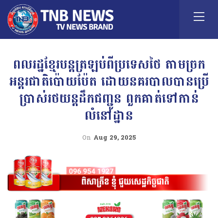
ពលរដ្ឋខ្មែរបន្តត្រឡប់ពីប្រទេសថៃ តាមច្រក
អន្តរជាតិប៉ោយប៉ែត ដោយនគរបាលបានប្រើ
ប្រាស់រថយន្តដឹកជញ្ជូន ពួកគាត់ទៅកាន់
លំនៅដ្ឋាន
On
Aug 29, 2025