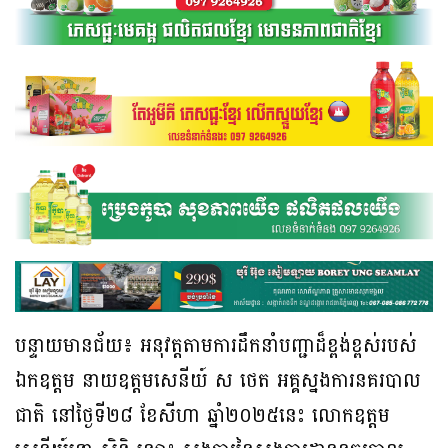
បន្ទាយមានជ័យ៖ អនុវត្តតាមការដឹកនាំបញ្ជាដ៏ខ្ពង់ខ្ពស់របស់
ឯកឧត្តម នាយឧត្តមសេនីយ៍ ស ថេត អគ្គស្នងការនគរបាល
ជាតិ នៅថ្ងៃទី២៨ ខែសីហា ឆ្នាំ២០២៥នេះ លោកឧត្តម