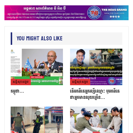
You Might Also Like
សន្តិសុខសង្គម
សន្តិសុខសង្គម
កម្ពុជា…
តេីមកពីគេអ្នកល្បីឈ្មោះ​ ឫមកពីគេ
ជាអ្នកមានលុយច្រេីន​…