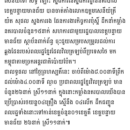
សេនីយ៍ទោ សិទ្ធិ ឡោះ ស្នងការនៃស្នងការដ្ឋាននគរបាល
ខេត្តបន្ទាយមានជ័យ បានចាត់តាំងលោកឧត្តមសេនីយ៍ត្រី
យ៉ត សុផល ស្នងការរង ផែនការងារកិច្ចការប៉ុស្តិ៍ ដឹកនាំកម្លាំង
នគរបាលចំនួន១៥នាក់ សហការជាមួយរដ្ឋបាលខេត្តបន្ទាយ
មានជ័យ ស្ថាប័នពាក់ព័ន្ធ ចុះជួយសម្របសម្រួលដល់ការ
ឆ្លងដែនរបស់ពលរដ្ឋខ្មែរដែលវិលត្រឡប់ពីប្រទេសថៃ មក
កម្ពុជាតាមច្រកអន្តរជាតិប៉ោយប៉ែត។
ជាលទ្ធផល នៅថ្ងៃព្រហស្បតិ៍នេះ ចាប់ពីម៉ោង៨.០០នាទីព្រឹក
ដល់ម៉ោង៤.០០នាទី ល្ងាច ប្រជាពលរដ្ឋខ្មែរវិលត្រឡប់ មាន
ចំនួន២៦នាក់ ស្រី១១នាក់ ក្នុងនោះកម្លាំងនគរបាលយើងបាន
ប្រើប្រាស់រថយន្ត០៤គ្រឿង ស្មើនឹង ០៤លើក ដឹកជញ្ជូន
ពលរដ្ឋទាំងនោះទៅកាន់ខេត្តចំនួន០១ខេត្តគឺ ខេត្តបន្ទាយ
មានជ័យ ២៦នាក់ ស្រី១១នាក់៕