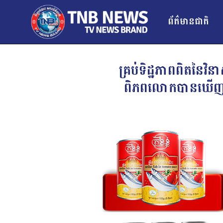
ព័ត៌មានជាតិ
គ្រប់ទិដ្ឋភាពពិតនៃវិន
ពិភពលោកបានឃើញ ខណ