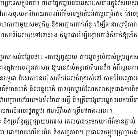
តាប្រទេសក្នុងតំបន់ ថាជាផ្នែកមួយដ៏មានសារៈសំខាន់ក្នុងវិស័យស
ៅពេលចុះយកនិងរាយការណ៍ព័ត៌មានក្នុងតំបន់ជម្លោះព្រំដែន ដែលអ្នក
ជាមួយសមត្ថកិច្ច និងអាជ្ញាធរពាក់ព័ន្ធ ដើម្បីធានាសុវត្ថិភាព
គមន៍ដែលចុះទៅនោះផង ក៏ដូចជាដើម្បីបង្ការហានិភ័យកុំឱ្យកើតមា
រសាសន៍បន្ថែមថា៖ «ការផ្សព្វផ្សាយ ជាបន្តបន្ទាប់របស់ក្រុមអ្ន
ក្នុងការបញ្ជូនជាសារ ឱ្យបានដល់អន្តរជាតិបានដឹង អំពីស្ថានភា
ាជនកម្ពុជា ពិសេសជនភៀសសឹកដែលកំពុងរស់នៅ តាមជំរុំបណ្តោ
ព័ត៌មានជាតិ និងអន្តរជាតិ បានចូលរួមចំណែកលាតត្រដាងការ
វាយប្រហារដែលកងទ័ពថៃបានធ្វើ មិនត្រឹមបង្កមហន្តរាយមកលើទាហ
់ធ្ងរមកលើពលរដ្ឋកម្ពុជា ជនស៊ីវីលជាច្រើនឥតគណនា។
ិងប្រព័ន្ធផ្សព្វផ្សាយបរទេស ដែលបានចុះមកយកព័ត៌មានផ្ទាល់ ប
ម្ពុជា ដោយឈរលើការពិត និងសច្ចភាព។ ប្រជាជនកម្ពុជាប្រាថ្នា