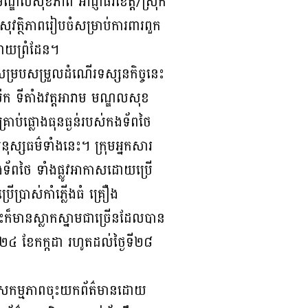
ណ្ឌលសុខភាព អាជ្ញាធរខេត្ត/ស្រុក
វត្ថិភាពរៀបចំសម្រាប់ការពារពួក
ោយព្រំដែន។
ារសម្របសម្រួលដំណើរទស្សនកិច្ចនេះ
ក ទីតាំងវត្តអារាម មណ្ឌលសុខ
ាប់ផ្លោងធុនធ្ងន់របស់កងទ័ពថៃ
ស្សធម៌ទាំងនេះ។ ក្រុមអ្នកសារ
ងទ័ពថៃ ទាំងផ្លូវអាកាសដោយប្រើ
ប្រាស់កាំភ្លើងធំ គ្រឿង
ងនោះក៏មានស្លាកស្នាមជាច្រើនដែលបាន
ៃទី២៤ ខែកក្កដា រហូតដល់ថ្ងៃទី២៨
ន់នៃសកម្មភាពចុះយកព័ត៌មានដោយ