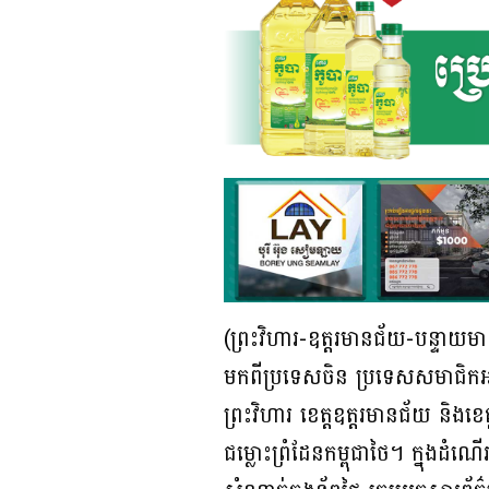
(ព្រះវិហារ-ឧត្តរមានជ័យ-បន្ទាយម
មកពីប្រទេសចិន ប្រទេសសមាជិកអាស
ព្រះវិហារ ខេត្តឧត្តរមានជ័យ និង
ជម្លោះព្រំដែនកម្ពុជាថៃ។ ក្នុ