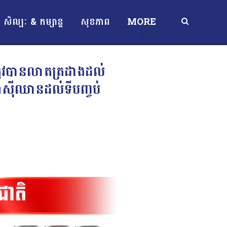
សិល្បៈ & កម្សាន្ត
សុខភាព
MORE
ៃ ត្រូវបានលាតត្រដាងដល់
ស៊ីឈានដល់ទីបញ្ចប់