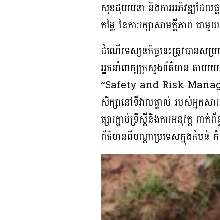
សុខដុមរមនា និងការអភិវឌ្ឍដែល
តម្លៃ នៃការរក្សាសាមគ្គីភាព ជា
ដំណើរទស្សនកិច្ចនេះត្រូវបានសម្
អ្នកនាំពាក្យក្រសួងព័ត៌មាន តាមរយៈស
“Safety and Risk Managemen
សិក្សានៅទីវាលផ្ទាល់ របស់អ្នកសា
ផ្សារភ្ជាប់ទ្រឹស្តីនិងការអនុវត្ត ព
ព័ត៌មានពីបណ្តាប្រទេសក្នុងតំបន់