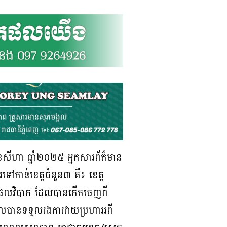
ខែសីហា ឆ្នាំ២០២៥ អ្នកសារព័ត៌មាន
ៅកាន់ខេត្តចំនួន៣ គឺ៖ ខេត្ត
ម និងផលវិបាក ដែលបានកើតចេញពី
ដែលបានទទួលរងការវាយប្រហាររពី