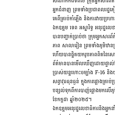
សំណាក់កងទ័ពថៃ ក្រុមអ្នកសារព័ត
អ្នកជំនាញ ព្រមទាំងប្រជាពលរដ្ឋ
គេពីគ្រាប់កាំភ្លើង និងការវា
ឯកឧត្តម ទេព អស្នារិទ្ធ អនុរដ្ឋល
បានបញ្ជាក់ប្រាប់ថា ក្រុមអ្នក
ភាព សាលារៀន ព្រមទាំងភូមិឋានប្
ហើយបានផ្តិតយករូបភាពពិតនៃសោកនា
ព័ត៌មានបានមើលឃើញដោយផ្ទាល់ភ្នែ
ប្រាស់យន្តហោះចម្បាំង F-16 និងយ
សព្វាវុធធុនធ្ងន់ ក្នុងការផ្លោងគ្
បន្សល់ទុកពីការបាញ់ផ្លោងមកលើភូមិឋ
ខែកក្កដា ឆ្នាំ២០២៥។
ឯកឧត្តមអនុរដ្ឋលេខាធិការនិងអ្ន