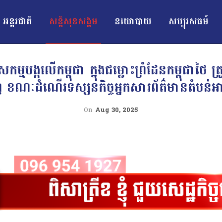
អន្ដរជាតិ
សន្តិសុខសង្គម
នយោបាយ
សប្បុរសធម៍
ាសកម្មបង្កលើកម្ពុជា ក្នុងជម្លោះព្រំដែនកម្ពុជាថ
ៈដំណើរទស្សនកិច្ចអ្នកសារព័ត៌មានតំបន់អា
On
Aug 30, 2025