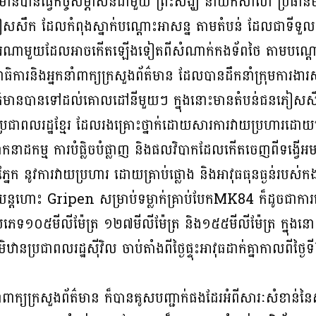
៌មានបានធ្វើកិច្ចសម្ភាសន៍ជាមួយ ព្រះសង្ឃ នាយកសាលា ប្រធានម
ភៀសសឹក ដែលកំពុងស្នាក់បណ្តោះអាសន្ន តាមតំបន់ ដែលជាទីទួលសុ
យប្រហារណាមួយដែលអាចកើតឡើងទៀតពីសំណាក់កងទ័ពថៃ តាមបណ្ត
េខាធិការនិងអ្នកនាំពាក្យក្រសួងព័ត៌មាន ដែលបានដឹកនាំក្រុមការង
សារព័ត៌មានបានទៅដល់គោលដៅនីមួយៗ ក្នុងនោះមានតំបន់ជនភៀសសឹ
រជាពលរដ្ឋខ្មែរ ដែលរងគ្រោះថ្នាក់ដោយសារការវាយប្រហារដោយគ្រ
ដកម្ម ការបំផ្លិចបំផ្លាញ និងផលវិបាកដែលកើតចេញពីទង្វើអមនុ
ក នូវការវាយប្រហារ ដោយគ្រាប់ផ្លោង និងអាវុធធុនធ្ងន់របស់ក
ន្តហោះ Gripen សម្រាប់ទម្លាក់គ្រាប់បែកMK84 ក៏ដូចជាការប្រើ
រាប់ប្រភេទ១០៥មីលីម៉ែត្រ ១២៧មីលីម៉ែត្រ និង១៥៥មីលីម៉ែត្រ ក្នុ
ានប្រជាពលរដ្ឋស៊ីវិល ចាប់តាំងពីថ្ងៃផ្ទុះអាវុធដាក់គ្នាកាលពីថ្ង
កនាំពាក្យក្រសួងព័ត៌មាន ក៏បានគូសបញ្ជាក់ផងដែរអំពីសារៈសំខា