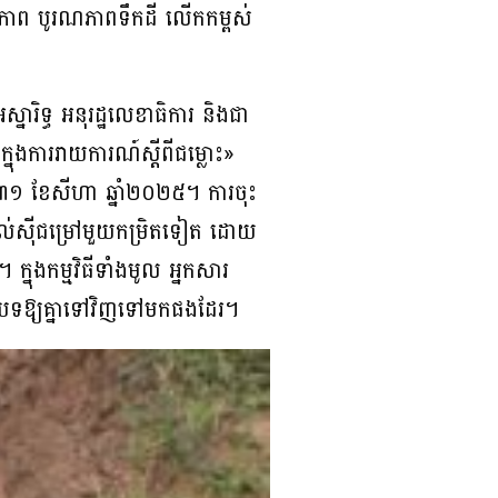
ភាព បូរណភាពទឹកដី លើកកម្ពស់
រិទ្ធ អនុរដ្ឋលេខាធិការ និងជា
ក្នុងការរាយការណ៍ស្តីពីជម្លោះ»
 ខែសីហា ឆ្នាំ២០២៥។ ការចុះ
ែងយល់ស៊ីជម្រៅមួយកម្រិតទៀត ដោយ
។ ក្នុងកម្មវិធីទាំងមូល អ្នកសារ
ធានបទឱ្យគ្នាទៅវិញទៅមកផងដែរ។