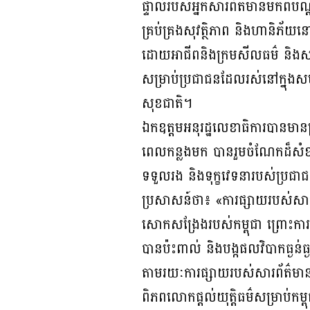
ផ្ទាល់របស់អ្នកសារព័ត៌មានមកពីបណ្
គ្រប់គ្រងសុវត្ថិភាព និងហានិភ័យន
ដោយអាជីពនិងក្រមសីលធម៌ និងសហការ
សម្រាប់ប្រជាជនដែលរស់នៅក្នុងសហ
សុខជាតិ។
ឯកឧត្តមអនុរដ្ឋលេខាធិការបានមានប្
ពេលកន្លងមក បានរួមចំណែកដ៏សំខាន់
ទទួលរង និងទុក្ខវេទនារបស់ប្រជ
ប្រសាសន៍ថា៖ «ការផ្សាយរបស់សារ
សោកសង្រែងរបស់កម្ពុជា ព្រោះការ
បានប៉ះពាល់ និងបង្កផលវិបាកធ្ងន
តាមរយៈការផ្សាយរបស់សារព័ត៌មាន ន
ពិភពលោកផ្តល់យុត្តិធម៌សម្រាប់ក