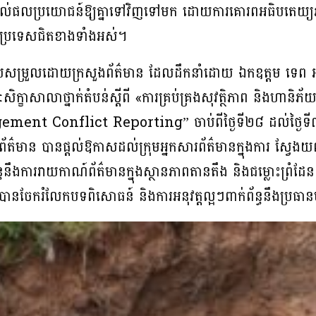
ផ្តល់ផលប្រយោជន៍ឱ្យគ្នាទៅវិញទៅមក ដោយការគោរពអធិបតេយ្យ
មួយប្រទេសជិតខាងទាំងអស់។
របសម្រួលដោយក្រសួងព័ត៌មាន ដែលដឹកនាំដោយ ឯកឧត្តម ទេព អស្នា
ិក្ខាសាលាថ្នាក់តំបន់ស្តីពី «ការគ្រប់គ្រងសុវត្ថិភាព និងហានិភ័យ
t Conflict Reporting” ចាប់ពីថ្ងៃទី២៨ ដល់ថ្ងៃទី៣១
រព័ត៌មាន បានផ្តល់ឱកាសដល់ក្រុមអ្នកសារព័ត៌មានក្នុងការ ស្វ
ាក់ព័ន្ធនឹងការរាយកាណ៍ព័ត៌មានក្នុងស្ថានភាពតានតឹង និងជម្លោះព្រំដែន
 ក៏បានចែករំលែកបទពិសោធន៍ និងការអនុវត្តល្អៗពាក់ព័ន្ធនឹងប្រ