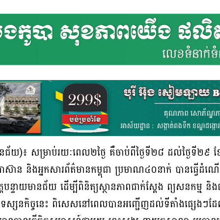
ានជ័យ)៖ សម្រាប់រយៈពេល២ថ្ងៃ គឺចាប់ពីថ្ងៃទី២៨ ដល់ថ្ងៃទី២៩ 
៊ាន និងអ្នកសារព័ត៌មានកម្ពុជា ប្រមាណ៤០នាក់ បានធ្វើដំណើរទ
ខេត្តបន្ទាយមានជ័យ ដើម្បីពិនិត្យស្ថានភាពជាក់ស្តែង ព្យសនកម្
ងដំណើរទស្សនកិច្ចនេះ ពិសេសនៅពេលបានអញ្ជើញដល់ទីតាំងផ្សេងៗ