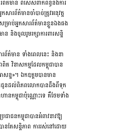
ារព័ត៌មាន ពិសេសពាក់ព័ន្ធនឹងការ
សារព័ត៌មានចាំបាច់ត្រូវអនុវត្ត
សម្រាប់អ្នកសារព័ត៌មានខ្លួនឯងផង
ន និងចូលរួមរក្សាការពារសន្តិ
កសារព័ត៌មាន ទាំងពេលនេះ និងនា
ពពិត វិនាសកម្មដែលកម្ពុជាបាន
ះអាសន្ន»។ ឯកឧត្តមបានមាន
ពិតជូនដល់ពិភពលោកបានដឹងពីទុក
ានកម្ពុជាប៉ុណ្ណោះទេ គឺថែមទាំង
្រជាជនកម្ពុជាបានអំពាវនាវឱ្យ
ចង់បានតែសន្តិភាព ការរស់នៅដោយ