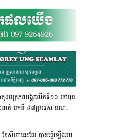
រ៉ាតុងចក្រភពអង្គរលើកទី១០ នៅមុខ
 ៧៦២នាក់ មកពី ៤៧ប្រទេស ខណៈ
ី៣១ ខែសីហានេះដែរ បានធ្វើឡើងអម