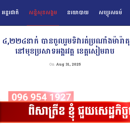
អន្ដរជាតិ
សន្តិសុខសង្គម
នយោបាយ
សប្បុរសធម៍
តិ ៤,២២៤នាក់ បានចូលរួមទិវារត់ប្រណាំងម៉ារ៉ា
នៅមុខប្រសាទអង្គរវត្ត ខេត្តសៀមរាប
On
Aug 31, 2025