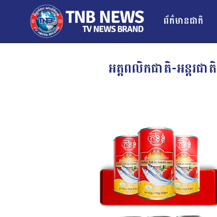
ព័ត៌មានជាតិ
អត្តពលិកជាតិ-អន្ដរជា