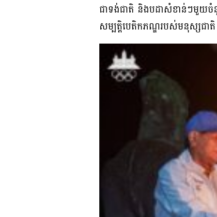
ជាទង់ជាតិ និងបដាសំខាន់ៗមួយចំនួន 
សម្បត្តិបេតិកភណ្ឌរបស់មនុស្សជា