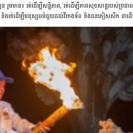
រួមមាន៖ រត់ដើម្បីសន្ដិភាព, រត់ដើម្បីភាពសុខសាន្តរបស់ប្រជាពលរ
តិ និងរត់ដើម្បីមនុស្សធម៌ជួយដល់វីរកងទ័ព និងជនភៀសសឹក ជា