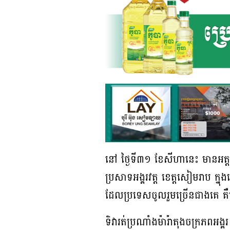
នៅ ថ្ងៃទី៣១ ខែសីហានេះ មានអត្ត
ប្រសាទអង្គរវត្ត ខេត្តសៀមរាប 
ដែលប្រទេសចូលរួមច្រើនជាងគេ គឺមា
ទិវារត់ប្រណាំងម៉ារ៉ាតុងចក្រភព