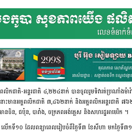
ពលិកជាតិ-អន្ដរជាតិ ៤,២២៤នាក់ បានចូលរួមទិវារត់ប្រណាំងម៉ា
ក្នុងនោះមានអត្តពលិកជាតិ ៣,៤៦២នាក់ និងអត្តពលិកអន្ដរជាតិ
នចិន, ជប៉ុន, បារាំង, ចក្រភពអង់គ្លេស និងសហរដ្ឋអាមេរិក ។
អង្គរ លើកទី១០ ដែលពន្យាពេលរៀបចំពីថ្ងៃទី៣ ខែសីហា មកថ្ងៃទ