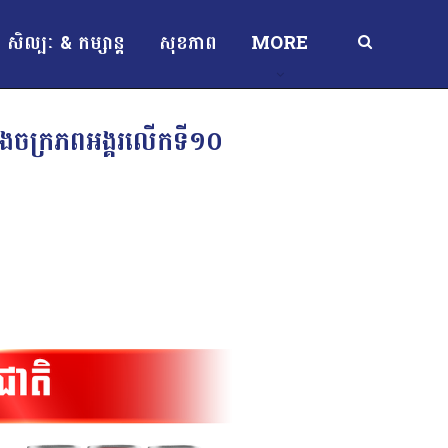
សិល្បៈ & កម្សាន្ត
សុខភាព
MORE
តុងចក្រភពអង្គរលើកទី១០