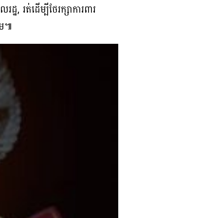
ដ្ឋ, រត់ដើម្បីថែរក្សាការពារ
ដើម៕