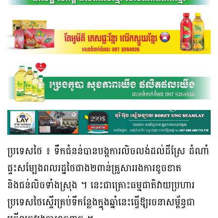
ប្រទេសថៃ ៖ ទឹកជំនន់បានបង្កការលិចលង់ដល់ដីស្រែ ដំណាំ
ផ្ទះសម្បែងពលរដ្ឋថៃជាង២ពាន់គ្រួសាររងការខូចខាត
និងជន់លិចទាំងស្រុង ។ នេះជាគ្រោះធម្មជាតិវាយប្រហារ
ប្រទេសថៃស្ទើរគ្រប់ទីកន្លែងក្នុងឆ្នាំនេះធ្វើឱ្យរចនាសម្ព័ន្ធជា