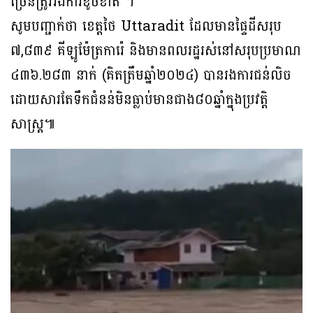
ច្រើនត្រូវរងការខូចខាត ។
សូមបញ្ជាក់ថា ខេត្តថៃ Uttaradit ដែលមានផ្ទៃដីសរុប
៧,៨៣៩ គីឡូម៉ែត្រការ៉េ និងមានពលរដ្ឋរស់នៅសរុបប្រមាណ
៤៣៦.២៨៣ នាក់ (គិតត្រឹមឆ្នាំ២០២៤) បានរងការជន់លិច
ដោយសារតែទឹកជំនន់មិនធ្លាប់មានជាង៨០ឆ្នាំក្នុងប្រវត្តិ
សាស្រ្ត៕