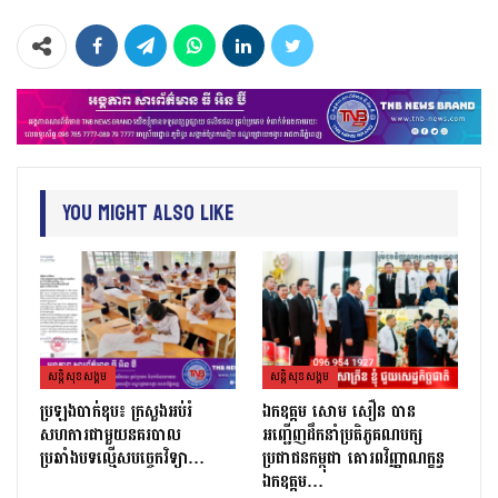
You Might Also Like
សន្តិសុខសង្គម
សន្តិសុខសង្គម
ប្រឡងបាក់ឌុប៖ ក្រសួងអប់រំ
ឯកឧត្តម សោម សឿន បាន
សហការជាមួយនគរបាល
អញ្ជើញដឹកនាំប្រតិភូគណបក្ស
ប្រឆាំងបទល្មើសបច្ចេកវិទ្យា…
ប្រជាជនកម្ពុជា គោរពវិញ្ញាណក្ខន្ធ
ឯកឧត្តម…