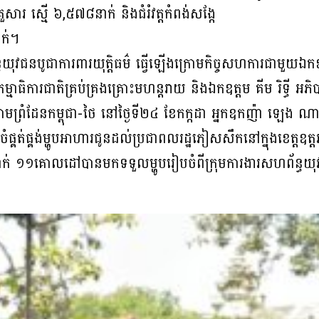
ារ ស្មើ ៦,៥៧៨នាក់ និងជំរំវត្តកំពង់សង្កែ
ាក់។
យុវជនបូជាការពារយុត្តិធម៌ ធ្វើឡើងក្រោមកិច្ចសហការជាមួយឯកឧត្
ម្មាធិការជាតិគ្រប់គ្រងគ្រោះមហន្តរាយ និងឯកឧត្តម គីម រិទ្ធី អភិ
ុធតាមព្រំដែនកម្ពុជា-ថៃ នៅថ្ងៃទី២៤ ខែកក្កដា អ្នកឧកញ៉ា ឡេង ណា
ចំផ្គត់ផ្គង់ម្ហូបអាហារជូនដល់ប្រជាពលរដ្ឋភៀសសឹកនៅក្នុងខេត្តឧត
 ១១គោលដៅបានមកទទួលម្ហូបរៀបចំពីក្រុមការងារសហព័ន្ធយុវជនប