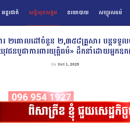
អន្ដរជាតិ
សន្តិសុខសង្គម
នយោបាយ
សប្បុរសធម៍
ារ ២គោលដៅចំនួន ២,៣៥៨គ្រួសារ បន្តទទួលបានកា
្ធយុវជនបូជាការពារយុត្តិធម៌» ដឹកនាំដោយអ្នកឧ
On
Oct 1, 2025