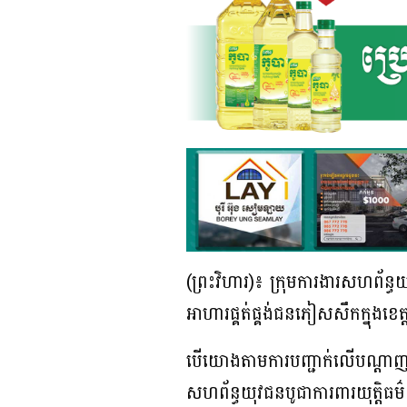
(ព្រះវិហារ)៖ ក្រុមការងារសហព័ន្ធ
អាហារផ្គត់ផ្គង់ជនភៀសសឹកក្នុងខេ
បើយោងតាមការបញ្ជាក់លើបណ្តាញសង្
សហព័ន្ធយុវជនបូជាការពារយុត្តិធម