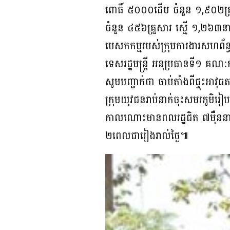
ពោធិ៍ ៥០០០ដើម ចំនួន ១,៩០២គ្រួស
ចំនួន ៤៥៦គ្រួសារ ស្មើ ១,២៦៣ន
បេសកកម្មរបស់ក្រុមការងារសហព័ន្ធ
ទេសរដ្ឋមន្ត្រី អនុប្រធានទី១ គណៈក
សូមបញ្ជាក់ថា ចាប់តាំងពីផ្ទុះអាវ
ក្រុមយុវជនរាប់នាក់ចុះសមរភូមិរៀប
កាលណោះមានពលរដ្ឋជិត ៧ម៉ឺននាក់
២ពេលជារៀងរាល់ថ្ងៃ៕