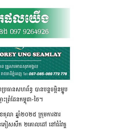
្រធានសហព័ន្ធ បានបន្តចម្អិនម្ហូប
ះព្រំដែនកម្ពុជា-ថៃ។
ែតុលា ឆ្នាំ២០២៥ ក្រុមការងារ
គង់ជនភៀសសឹក ២គោលដៅ នៅជំរំវត្ត