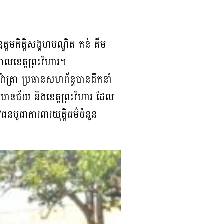
តមកិត្តិសង្គហបណ្ឌិត គន់ គីម
បាលខេត្តព្រះវិហារ។
វ៉ាត្រា ប្រធានសហព័ន្ធបានដឹកនាំ
្តរមានជ័យ និងខេត្តព្រះវិហារ ដែល
ូជាការពារយុត្តិធម៌ចំនួន