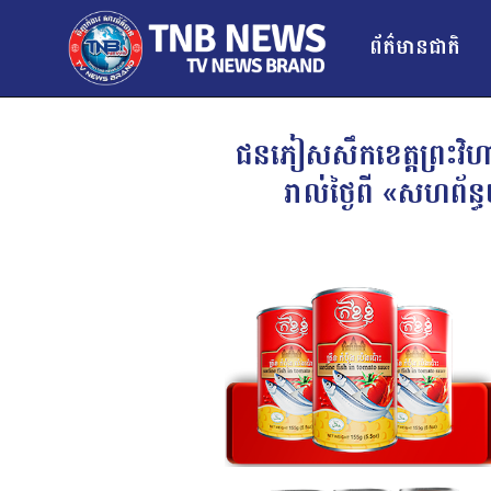
ព័ត៌មានជាតិ
ជនភៀសសឹកខេត្តព្រះវិហ
រាល់ថ្ងៃពី «សហព័ន