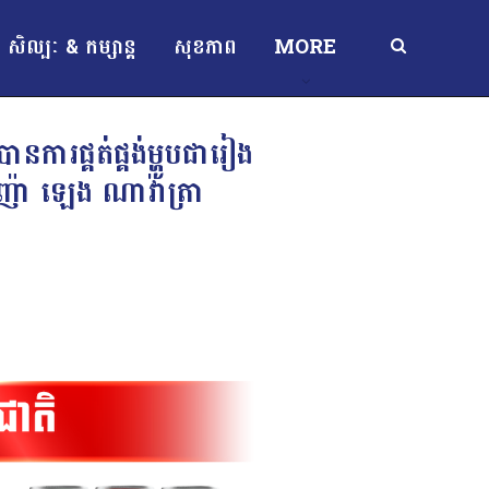
សិល្បៈ & កម្សាន្ត
សុខភាព
MORE
រផ្គត់ផ្គង់ម្ហូបជារៀង
កញ៉ា ឡេង ណាវ៉ាត្រា