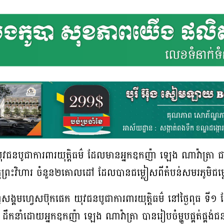
យុវជនបូជាការពារយុត្តិធម៌ ដែលមានអ្នកឧកញ៉ា ឡេង ណាវ៉ាត្រា ជាប
ត្តព្រះវិហារ ចំនួន២គោលដៅ ដែលបានជម្លៀសពីតំបន់សមរភូមិជម្លោ
គមហ្វេសប៊ុកផេក យុវជនបូជាការពារយុត្តិធម៌ នៅថ្ងៃពុធ ទី១ ខ
៌ ដឹកនាំដោយអ្នកឧកញ៉ា ឡេង ណាវ៉ាត្រា បានរៀបចំម្ហូបផ្គត់ផ្