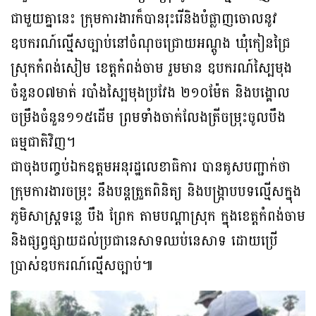
ជាមួយគ្នានេះ ក្រុមការងារក៏បានរុះរើនិងបំផ្លាញចោលនូវ
ឧបករណ៍ល្មើសច្បាប់នៅចំណុចជ្រោយអណ្តូង ឃុំកៀនជ្រៃ
ស្រុកកំពង់សៀម ខេត្តកំពង់ចាម រួមមាន ឧបករណ៍ស្បៃមុង
ចំនួន០៧មាត់ របាំងស្បៃមុងប្រវែង ២១០ម៉ែត និងបង្គោល
ចម្រឹងចំនួន១១៥ដើម ព្រមទាំងចាក់លែងត្រីចម្រុះចូលបឹង
ធម្មជាតិវិញ។
ជាចុងបញ្ចប់ឯកឧត្តមអនុរដ្ឋលេខាធិការ បានគូសបញ្ជាក់ថា
ក្រុមការងារចម្រុះ នឹងបន្តត្រួតពិនិត្យ និងបង្ក្រាបបទល្មើសក្នុង
ភូមិសាស្ត្រទន្លេ បឹង ព្រែក តាមបណ្តាស្រុក ក្នុងខេត្តកំពង់ចាម
និងផ្សព្វផ្សាយដល់ប្រជានេសាទឈប់នេសាទ ដោយប្រើ
ប្រាស់ឧបករណ៍ល្មើសច្បាប់៕