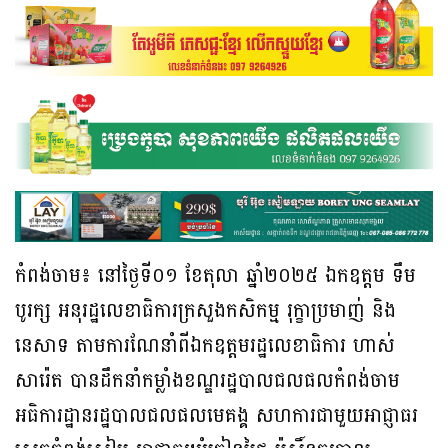
កំពង់ចាម៖ នៅថ្ងៃទី០១ ខែតុលា ឆ្នាំ២០២៥ ឯកឧត្តម ទឹម
បូរក្ស អនុរដ្ឋលេខាធិការក្រសួងកសិកម្ម រុក្ខាប្រមាញ់ និង
នេសាទ តាមការណែនាំពីឯកឧត្តមរដ្ឋលេខាធិការ ហាស់
សារ៉េត បានដឹកនាំកម្លាំងខណ្ឌរដ្ឋបាលជលផលកំពង់ចាម
អធិការដ្ឋានរដ្ឋបាលជលផលមេគង្គ សហការជាមួយអាជ្ញាធរ