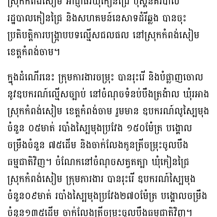
ស្រុកកំពង់សៀម អាជ្ញាធរឃុំកៀនជ្រៃ ប៉ុស្តិ៍នគរបាល
រដ្ឋបាលកៀនជ្រៃ និងសហគមន៍នេសាទដំរីឆ្លង បានចុះ
ប្រតិបត្តិការបង្ក្រាបបទល្មើសជលផល នៅស្រុកកំពង់សៀម
ខេត្តកំពង់ចាម។
ក្នុងដំណើរនេះ ក្រុមការងារចម្រុះ បានរុះរើ និងបំផ្លាញចោល
នូវឧបករណ៍ល្មើសច្បាប់ នៅចំណុចទំនប់បឹងត្រង៉ាល ឃុំរអាង
ស្រុកកំពង់សៀម ខេត្តកំពង់ចាម រួមមាន ឧបករណ៍លូស្បៃមុង
ចំនួន ០៥មាត់ របាំងស្បៃមុងប្រវែង ១៥០ម៉ែត្រ បង្គោល
ចម្រឹងចំនួន ៧៥ដើម និងចាក់លែងកូនត្រីចម្រុះចូលបឹង
ធម្មជាតិវិញ។ ចំណែកនៅចំណុចសត្វតត្បា ឃុំកៀនជ្រៃ
ស្រុកកំពង់សៀម ក្រុមការងារ បានរុះរើ ឧបករណ៍ស្បៃមុង
ចំនួន០៩មាត់ របាំងស្បៃមុងប្រវែង២៧០ម៉ែត្រ បង្គោលចម្រឹង
ចំនួន១៣៥ដើម ចាក់លែងត្រីចម្រុះចូលបឹងធម្មជាតិវិញ។