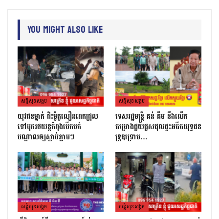
You Might Also Like
សន្តិសុខសង្គម
សន្តិសុខសង្គម
យុវជនម្នាក់ ជិះម៉ូតូលឿនពេកជ្រុល
ទេសរដ្ឋមន្រ្តី គន់ គីម នឹងលើក
ទៅបុករថយន្តកំពុងបើកបត់
គម្រោងជួយជួសជុលផ្ទះអតីតយុទ្ធជន
បណ្តាលឲ្យស្លាប់ភ្លាមៗ
ទ្រុឌទ្រោម…
សន្តិសុខសង្គម
សន្តិសុខសង្គម