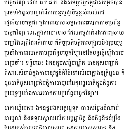
បច្ចេកវិទ្យា ដែល គ.ប.ឆ.ប. និងសមត្ថកិច្ចកម្ពុជាសម្រេចបាន
ព្រមទាំងគូសបញ្ជាក់ពីការបន្តប្តេជ្ញាចិត្តខ្ពស់របស់រាជ
រដ្ឋាភិបាលកម្ពុជា ក្នុងការបោសសម្អាតការឆបោកតាមប្រព័ន្ធ
បច្ចេកវិទ្យា ទោះក្នុងកាលៈទេសៈដែលកម្ពុជាកំពុងដោះស្រាយ
បញ្ហាវិវាទព្រំដែនក៏ដោយ ក៏កិច្ចប្រតិបត្តិការបង្ក្រាបនិងប្រយុទ្ធ
ប្រឆាំងការឆបោកតាមប្រព័ន្ធបច្ចេកវិទ្យានៅតែបន្តធ្វើឡើងជាប់
ជាប្រចាំ។ ទន្ទឹមនេះ ឯកឧត្តមសន្តិបណ្ឌិត បានគូសបញ្ជាក់
ពីសារៈសំខាន់ក្នុងការអនុវត្តនីតិវិធីទៅលើមេក្លោងឧក្រិដ្ឋជន ក៏
ដូចជាកិច្ចសហប្រតិបត្តិការជាមួយដៃគូអន្តរជាតិក្នុងកិច្ចការ
ប្រយុទ្ធប្រឆាំងការឆបោកតាមប្រព័ន្ធបច្ចេកវិទ្យា។
ជាការឆ្លើយតប ឯកឧត្តមឯកអគ្គរដ្ឋទូត បានសម្តែងចំណាប់
អារម្មណ៍ និងទទួលស្គាល់លើការប្តេជ្ញាចិត្ត និងកិច្ចខិតខំប្រឹង
ប្រែងរបស់រាជរដ្ឋាភិបាលកម្ពុជា ក្នុងការបោសសម្អាត និង