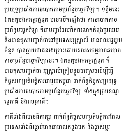
ប្រយុទ្ធប្រឆាំងការឆបោកតាមប្រព័ន្ធបច្ចេកវិទ្យា។ ទន្ទឹមនេះ
ឯកឧត្តមឯកអគ្គរដ្ឋទូត បានលើកឡើងថា ការឆបោកតាម
ប្រព័ន្ធបច្ចេកវិទ្យា គឺជាបញ្ហាដែលពិភពលោកកំពុងប្រឈម
និងបានគូសបញ្ជាក់ថានៅប្រទេសអូស្ត្រាលី មានពលរដ្ឋមួយ
ចំនួន បានក្លាយជាជនរងគ្រោះដោយសារសកម្មភាពឆបោក
តាមប្រព័ន្ធបច្ចេកវិទ្យានេះ។ ឯកឧត្តមឯកអគ្គរដ្ឋទូត ក៏
បានគូសបញ្ជាក់ថា អូស្ត្រាលីត្រៀមខ្លួនជាស្រេចដើម្បីធ្វើ
កិច្ចសហប្រតិបត្តិការជាមួយកម្ពុជា ពាក់ព័ន្ធកិច្ចការប្រយុទ្ធ
ប្រឆាំងការឆបោកតាមប្រព័ន្ធបច្ចេកវិទ្យា ទាំងក្នុងក្របខណ្ឌ
ទ្វេភាគី និងពហុភាគី។
ភាគីទាំងពីរបានពិភាក្សា ពាក់ព័ន្ធកិច្ចសហប្រតិបត្តិការដែល
ប្រទេសទាំងពីរធ្លាប់មាននាពេលកន្លងមក និងផ្លាស់ប្តូរ