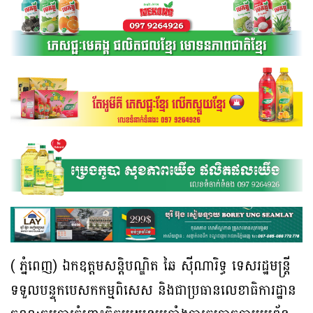
( ភ្នំពេញ) ឯកឧត្តមសន្តិបណ្ឌិត ឆៃ ស៊ីណារិទ្ធ ទេសរដ្ឋមន្ត្រី
ទទួលបន្ទុកបេសកកម្មពិសេស និងជាប្រធានលេខាធិការដ្ឋាន