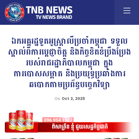
ឯកអគ្គរដ្ឋទូតអូស្រ្តាលីប្រចាំកម្ពុជា ទទួល
ស្គាល់ពីការប្តេជ្ញាចិត្ត និងកិច្ចខិតខំប្រឹងប្រែង
របស់រាជរដ្ឋាភិបាលកម្ពុជា ក្នុង
ការបោសសម្អាត និងប្រយុទ្ធប្រឆាំងការ
ឆបោកតាមប្រព័ន្ធបច្ចេកវិទ្យា
On
Oct 2, 2025