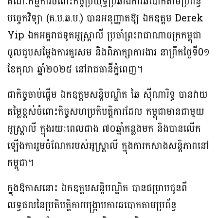
គណៈកម្មការចំពោះកិច្ចប្រយុទ្ធប្រឆាំងការឆបោកតាមប្រព័ន្ធ
បច្ចេកវិទ្យា (គ.ប.ឆ.ប.) បានអនុញ្ញាតឱ្យ ឯកឧត្តម Derek
Yip ឯកអគ្គរាជទូតអូស្ត្រាលី ប្រចាំព្រះរាជាណាចក្រកម្ពុជា
ចូលជួបសម្តែងការគួរសម និងពិភាក្សាការងារ នាព្រឹកថ្ងៃទី0១
ខែតុលា ឆ្នាំ២០២៥ នៅរាជធានីភ្នំពេញ។
ជាកិច្ចចាប់ផ្តើម ឯកឧត្តមសន្តិបណ្ឌិត ឆៃ ស៊ីណារិទ្ធ បានវាយ
តម្លៃខ្ពស់ចំពោះកិច្ចសហប្រតិបត្តិការដែល កម្ពុជាមានជាមួយ
អូស្ត្រាលី ក្នុងរយៈពេលជាង ៧០ឆ្នាំកន្លងមក និងបានលើក
ឡើងការរួមចំណែករបស់អូស្ត្រាលី ក្នុងការកសាងសន្តិភាពនៅ
កម្ពុជា។
ក្នុងឱកាសនោះ ឯកឧត្តមសន្តិបណ្ឌិត បានជម្រាបជូនពី
លទ្ធផលនៃប្រតិបត្តិការបង្ក្រាបការឆបោកតាមប្រព័ន្ធ