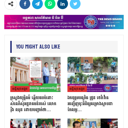
You Might Also Like
សន្តិសុខសង្គម
សន្តិសុខសង្គម
ក្រសួងយុត្តិធម៌ ឆ្លើយតបចំពោះ
ឯកឧត្តមបណ្ឌិត ជ្រុន ថេរ៉ាវ៉ាត
សំណើសុំអន្តរាគមន៍របស់ លោក
អញ្ជើញចុះពិនិត្យគម្រោងស្ថាបនា
រ៉ុង ឈុន ដោយបញ្ជាក់ថា…
កែលម្អ…