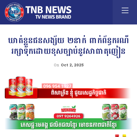
ឃាត់ខ្លួនជនសង្ស័យ ២នាក់ ពាក់ព័ន្ធករណី
រក្សាទុកដោយខុសច្បាប់នូវសាធាតុញៀន
On
Oct 2, 2025