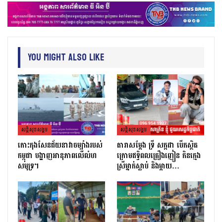
You Might Also Like
សន្តិសុខសង្គម
សន្តិសុខសង្គម
កោះកុងសែនជ័យនាវាចម្បាំងរបស់
តារាសម្ដែង ទ្រី សក្កដា បើកស្ថិត
កម្ពុជា បង្ហាញអានុភាពលើលំហ
ក្រោមឥទ្ធិពលគ្រឿងញៀន កិនក្មេង
សមុទ្រ។
ស្រីម្នាក់ស្លាប់ និងម្ដាយ…