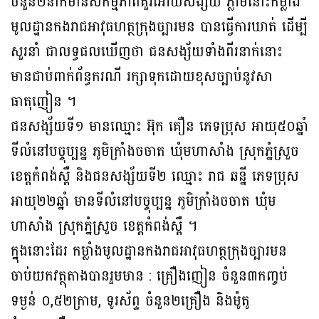
ចំនួន២នាក់មានសកម្មភាពគួរអោយសង្ស័យ ភ្លាមនោះកម្លាំង
មូលដ្ឋានកងរាជអាវុធហត្ថក្រុងច្បារមន បានធ្វើការឃាត់ ដើម្បី
សួរនាំ ជាលទ្ធផលឃើញថា ជនសង្ស័យទាំងពីរនាក់នោះ
មានជាប់ពាក់ព័ន្ធករណី រក្សាទុកដោយខុសច្បាប់នូវសា
ធាតុញៀន ។
ជនសង្ស័យទី១ មានឈ្មោះ អ៊ុក គឿន ភេទប្រុស អាយុ៥០ឆ្នាំ
ទីលំនៅបច្ចុប្បន្ន ភូមិក្រាំងចចាត ឃុំមហាសាំង ស្រុកភ្នំស្រួច
ខេត្តកំពង់ស្ពឺ និងជនសង្ស័យទី២ ឈ្មោះ រាជ ឆន្នី ភេទប្រុស
អាយុ២២ឆ្នាំ មានទីលំនៅបច្ចុប្បន្ន ភូមិក្រាំងចចាត ឃុំម
ហាសាំង ស្រុកភ្នំស្រួច ខេត្តកំពង់ស្ពឺ ។
ក្នុងនោះដែរ កម្លាំងមូលដ្ឋានកងរាជអាវុធហត្ថក្រុងច្បារមន
ចាប់យកវត្ថុតាងបានរួមមាន : គ្រឿងញៀន ចំនួន៣កញ្ចប់
ទម្ងន់ ០,៥២ក្រាម, ទូរស័ព្ទ ចំនួន២គ្រឿង និងម៉ូតូ