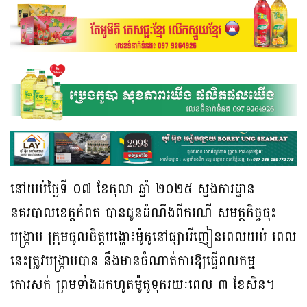
នៅយប់ថ្ងៃទី ០៧ ខែតុលា ឆ្នាំ ២០២៥ ស្នងការដ្ឋាន
នគរបាលខេត្តកំពត បានជូនដំណឹងពីករណី សមត្ថកិច្ចចុះ
បង្ក្រាប ក្រុមចូលចិត្តបង្ហោះម៉ូតូនៅផ្សាររីញៀនពេលយប់ ពេល
នេះត្រូវបង្រ្កាបបាន នឹងមានចំណាត់ការឱ្យធ្វើពលកម្ម
កោរសក់ ព្រមទាំងដកហូតម៉ូតូទុករយៈពេល ៣ ខែសិន។