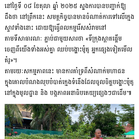
នៅថ្ងៃទី ០៨ ខែតុលា ឆ្នាំ ២០២៥ ស្នងការបានបញ្ជាក់ឱ្យ
ដឹងថា នៅព្រឹកនេះ សមត្ថកិច្ចបានមានចំណាត់ការទៅលើក្មេង
ស្ទាវទាំងនោះ ដោយឱ្យធ្វើពលកម្មរើសសំរាមនៅ
តាមទីសាធារណៈ ភ្ជាប់ជាមួយសារថា «ទីក្រុងស្អាតផ្តើម
ចេញពីយើងទាំងអស់គ្នា ឈប់បង្ហោះម៉ូតូ អ្នកផ្សេងទៀតមើល
គំរូ»។
តាមរយៈសកម្មភាពនេះ មានការគាំទ្រពីសំណាក់មហាជន
ក្នុងគោលបំណងលុបបំបាត់ក្មេងទំនើងដែលចូលចិត្តបង្ហោះម៉ូតូ
នៅក្នុងមូលដ្ឋាន និង បង្កភាពអនាធិបតេយ្យផ្សេងៗជាដើម៕