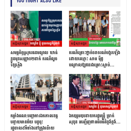
You Might Also Like
សន្តិសុខសង្គម
សន្តិសុខសង្គម
សមត្ថកិច្ចស្រុករតនមណ្ឌល ឃាត់
ករណីគ្រោះថ្នាក់ចរាចរណ៍បង្ករឡើង
ខ្លួនមុខសញ្ញា០២នាក់ ករណីលួច
ដោយឈ្មោះ សាម ម៉ីជូ
ខ្សែភ្លើង
បណ្ដាលឱ្យជនរងគ្រោះស្លាប់…
សន្តិសុខសង្គម
សន្តិសុខសង្គម
កម្លាំងគណ:បញ្ជាការឯកភាពខេត្ត
ឯកឧត្តមឧបនាយករដ្ឋមន្ត្រី ប្រាក់
បន្ទាយមានជ័យ បន្តចុះ
សុខុន អញ្ជើញជាអធិបតីដ៏ខ្ពង់ខ្ពង់…
រដ្ឋបាល៥ទីតាំងនៅក្រុងប៉ោយ