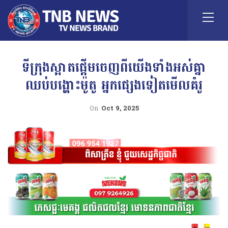
ទីក្រុងស្អាតផ្តើមចេញពីយើងទាំងអស់គ្នា
ឈប់បង្ហោះម៉ូតូ អ្នកផ្សេងទៀតមើលគំរូ
On
Oct 9, 2025