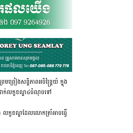
មព្រៀងសន្តិភាពអចិន្ត្រៃយ៍ ក្នុង
បានដាក់លក្ខខណ្ឌ៤ចំណុចទៅ
ថា លក្ខខណ្ឌដែលលោកត្រាំអាចធ្វើ