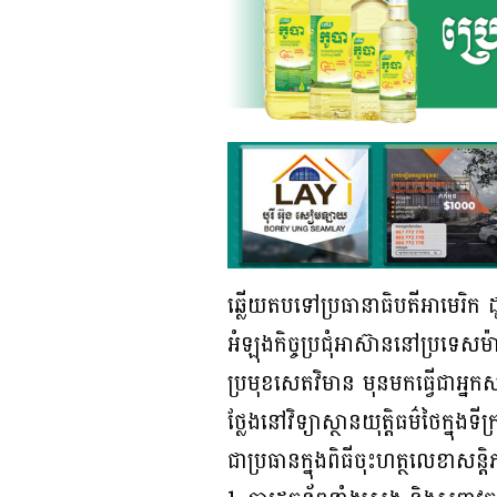
ឆ្លើយតបទៅប្រធានាធិបតីអាមេរិក ដូណ
អំឡុងកិច្ចប្រជុំអាស៊ាននៅប្រទេស
ប្រមុខសេតវិមាន មុនមកធ្វើជាអ
ថ្លែងនៅវិទ្យាស្ថានយុត្តិធម៌ថៃក
ជាប្រធានក្នុងពិធីចុះហត្ថលេខាសន្ត