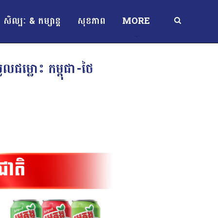
សិល្បៈ & កម្សាន្ត
សុខភាព
MORE
ួលជម្លោះ កម្ពុជា-ថៃ