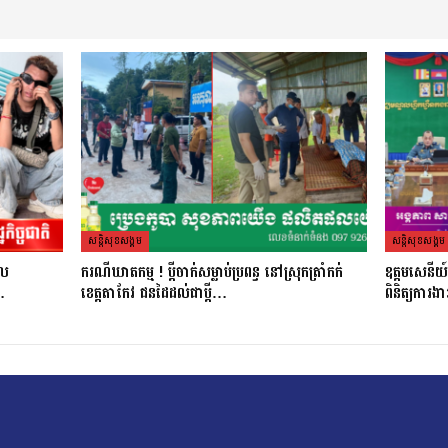
សន្តិសុខសង្គម
សន្តិសុខសង្គម
ពល
ករណីឃាតកម្ម ! ប្ដីចាក់សម្លាប់ប្រពន្ធ នៅស្រុកត្រាំកក់
ឧត្តមសេនីយ៍
យ…
ខេត្តតាកែវ ជនដៃដល់ជាប្ដី…
ពិនិត្យ​ការងារ