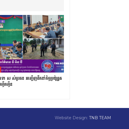
ទោ ស សំបូរធន អញ្ជើញដឹកនាំកិច្ចប្រជុំត្រួត
ហ្វឹកហ្វឺន
Website Design:
TNB TEAM