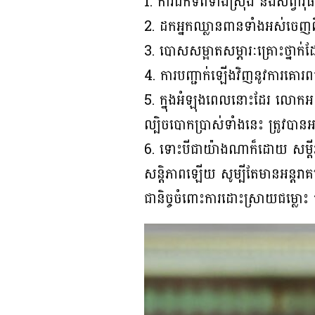
1. ការដកទ័ពទាំងស្រុង និងសព្វាវុ
2. ដកអ្នកឈ្លានពានទាំងអស់ចេញព
3. បោសសម្អាតសម្ភារៈគ្រោះថ្នាក់ដ
4. ការបញ្ជាក់ឡើងវិញនូវការគោរ
5. ក្នុងអំឡុងពេលនោះដែរ លោកអន
ល្បិចបោកប្រាស់ទាំងនេះ ត្រូវបា
6. ទោះបីជាយ៉ាងណាក៏ដោយ សម្តីរ
សន្តិភាពឡើយ សូម្បីតែមានអន្តរ
ជានិច្ចចំពោះការដោះស្រាយជម្លោះ