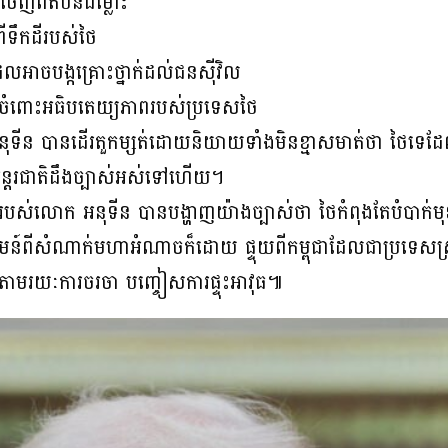
ធចេញពីតំបន់ជម្លោះ
ីទឹកដីរបស់ថៃ
ែលអាចបង្កគ្រោះថ្នាក់ដល់ជនស៊ីវិល
ពចំពោះអធិបតេយ្យភាពរបស់ប្រទេសថៃ
ុទីន បានដើរតួកម្សត់ដោយនិយាយទាំងមិនខ្មាសមាត់ថា ថៃទេដែលត
នអន្តរជាតិដឹងច្បាស់អស់ទៅហើយ។
បស់លោក អនុទីន បានបង្ហាញយ៉ាងច្បាស់ថា ថៃកំពុងតែបំបាក់មុ
ាគមន៍ពីសំណាក់មហាអំណាចក៏ដោយ ផ្ទុយពីកម្ពុជាដែលជាប្រទេសស្
 តាមរយៈការចរចា បញ្ចៀសការផ្ទុះអាវុធ៕