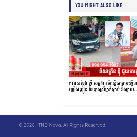
You Might Also Like
សន្តិសុខសង្គម
តារាសម្ដែង ទ្រី សក្កដា បើកស្ថិតក្រោមឥទ្ធិ
គ្រឿងញៀន កិនក្មេងស្រីម្នាក់ស្លាប់ និងម្ដា
© 2026 - TNB News. All Rights Reserved.