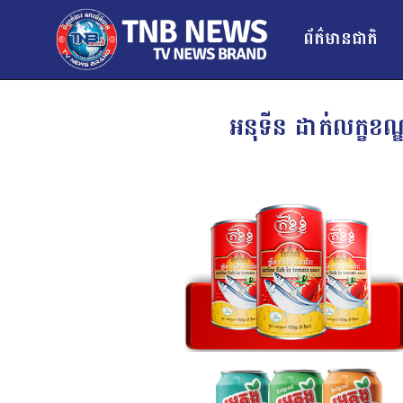
ព័ត៌មានជាតិ
អនុទីន ដាក់លក្ខខណ្