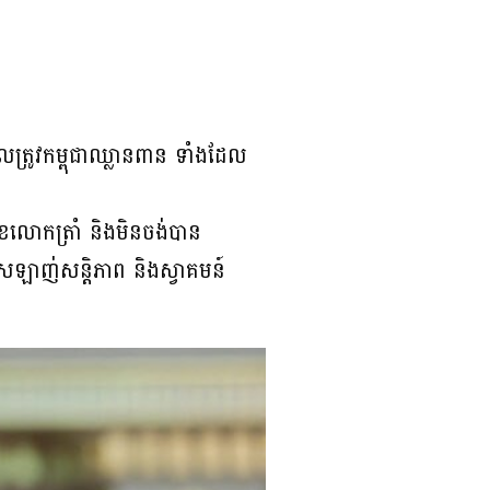
្រូវកម្ពុជាឈ្លានពាន ទាំងដែល
ខលោកត្រាំ និងមិនចង់បាន
រឡាញ់សន្តិភាព និងស្វាគមន៍