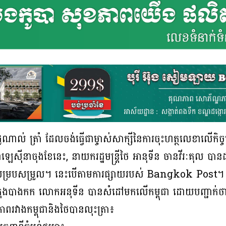
ាល់ ត្រាំ ដែលចង់ធ្វើជាម្ចាស់សាក្សីនៃការចុះហត្ថលេខាលើកិច្ចព្រ
ម៉ាឡេស៊ីនាចុងខែនេះ, នាយករដ្ឋមន្ត្រីថៃ អានុទីន ចានវីរៈគុល 
្នកសម្របសម្រួល។ នេះបើតាមការផ្សាយរបស់ Bangkok Post។
្នុងទីក្រុងបាងកក លោកអនុទីន បានសំដៅមកលើកម្ពុជា ដោយបញ្ជាក់
ិភាពរវាងកម្ពុជានិងថៃបានលុះត្រា៖