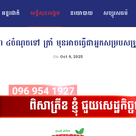
អន្ដរជាតិ
សន្តិសុខសង្គម
នយោបាយ
សប្បុរសធម៍
ឌ ៤ចំណុចទៅ ត្រាំ មុនអាចធ្វើជាអ្នកសម្របសម្រ
On
Oct 9, 2025